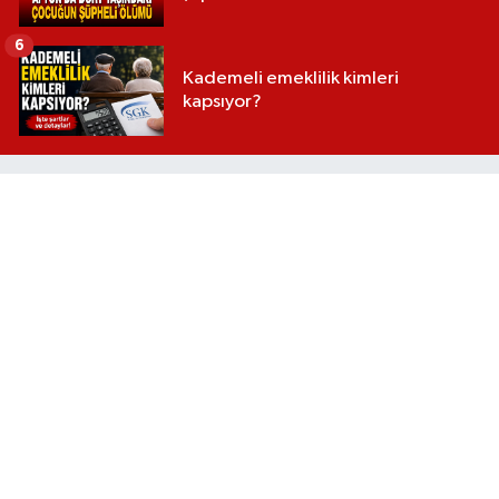
6
Kademeli emeklilik kimleri
kapsıyor?