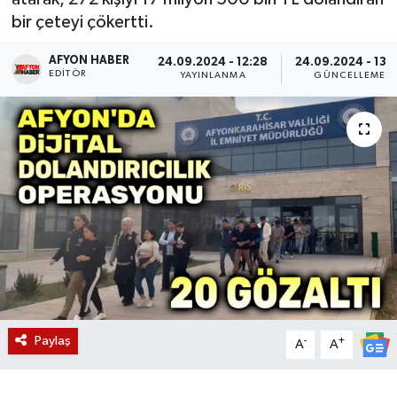
bir çeteyi çökertti.
Magazin
AFYON HABER
24.09.2024 - 12:28
24.09.2024 - 13:
EDITÖR
Etkinlikler
YAYINLANMA
GÜNCELLEME
Paylaş
-
+
A
A