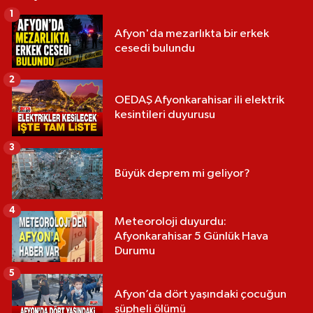
1
Afyon'da mezarlıkta bir erkek
cesedi bulundu
2
OEDAŞ Afyonkarahisar ili elektrik
kesintileri duyurusu
3
Büyük deprem mi geliyor?
4
Meteoroloji duyurdu:
Afyonkarahisar 5 Günlük Hava
Durumu
5
Afyon’da dört yaşındaki çocuğun
şüpheli ölümü