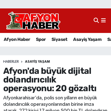
Afyon Haber
Siyaset
Afyon Haber
Spor
Siyaset
Asayiş Yaşam
S
Spor
Asayiş Yaşam
HABERLER
ASAYIŞ YAŞAM
Afyon'da büyük dijital
Sağlık
dolandırıcılık
Eğitim
operasyonu: 20 gözaltı
Sivil Toplum
Afyonkarahisar’da, polis son yılların en büyük
dolandırıcılık operasyonlarından birine imza
Ekonomi
atarak, 272 kişiyi 17 milyon 500 bin TL dolandıran