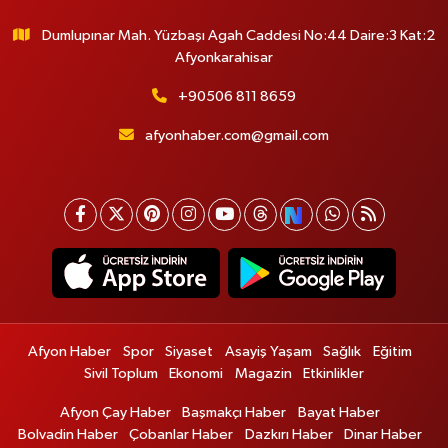
Dumlupınar Mah. Yüzbaşı Agah Caddesi No:44 Daire:3 Kat:2
Afyonkarahisar
+90506 811 8659
afyonhaber.com@gmail.com
Afyon Haber
Spor
Siyaset
Asayiş Yaşam
Sağlık
Eğitim
Sivil Toplum
Ekonomi
Magazin
Etkinlikler
Afyon Çay Haber
Başmakçı Haber
Bayat Haber
Bolvadin Haber
Çobanlar Haber
Dazkırı Haber
Dinar Haber