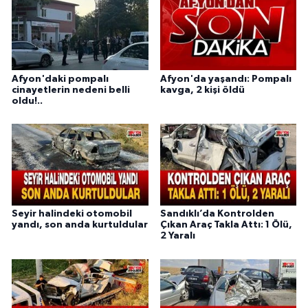
Afyon'daki pompalı
Afyon'da yaşandı: Pompalı
cinayetlerin nedeni belli
kavga, 2 kişi öldü
oldu!..
Seyir halindeki otomobil
Sandıklı’da Kontrolden
yandı, son anda kurtuldular
Çıkan Araç Takla Attı: 1 Ölü,
2 Yaralı