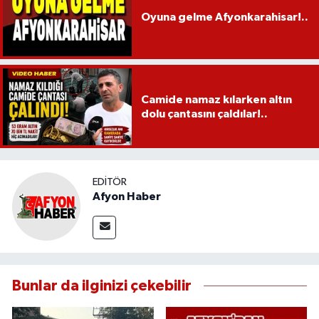
Oyuna gelme Afyonkarahisar!..
Camide namaz kılarken altın
dolu çantasını çaldılar!..
EDITÖR
Afyon Haber
Bunlar da ilginizi çekebilir