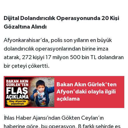
Dijital Dolandırıcılık Operasyonunda 20 Kişi
Gözaltına Alındı
Afyonkarahisar’da, polis son yılların en büyük
dolandırıcılık operasyonlarından birine imza
atarak, 272 kişiyi 17 milyon 500 bin TL dolandıran
bir çeteyi çökertti.
Bakan Akın Gürlek'ten
Afyon'daki olayla ilgili
açıklama
İhlas Haber Ajansı’ndan Gökten Ceylan’ın
haberine göre, bu operasyon, 8 farklı şehirde eş