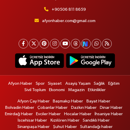
+90506 811 8659
afyonhaber.com@gmail.com
Afyon Haber
Spor
Siyaset
Asayiş Yaşam
Sağlık
Eğitim
Sivil Toplum
Ekonomi
Magazin
Etkinlikler
Afyon Çay Haber
Başmakçı Haber
Bayat Haber
Bolvadin Haber
Çobanlar Haber
Dazkırı Haber
Dinar Haber
Emirdağ Haber
Evciler Haber
Hocalar Haber
İhsaniye Haber
İscehisar Haber
Kızılören Haber
Sandıklı Haber
Sinanpaşa Haber
Şuhut Haber
Sultandağı haber