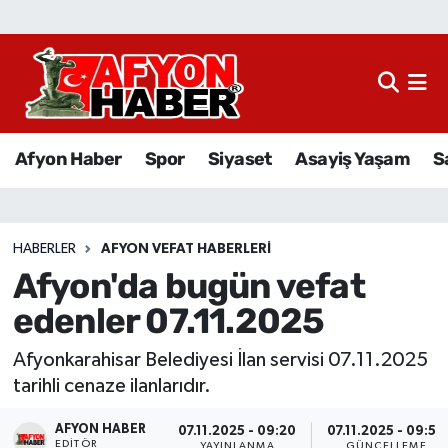
Afyon Haber
Siyaset
Afyon Haber
Spor
Siyaset
Asayiş Yaşam
S
Spor
Asayiş Yaşam
HABERLER
AFYON VEFAT HABERLERI
Afyon'da bugün vefat
Sağlık
edenler 07.11.2025
Eğitim
Afyonkarahisar Belediyesi İlan servisi 07.11.2025
Sivil Toplum
tarihli cenaze ilanlarıdır.
AFYON HABER
Ekonomi
07.11.2025 - 09:20
07.11.2025 - 09:50
EDITÖR
YAYINLANMA
GÜNCELLEME