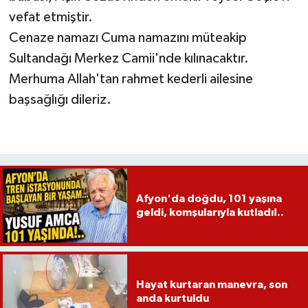
vefat etmiştir.
Cenaze namazı Cuma namazını müteakip
Sultandağı Merkez Camii'nde kılınacaktır.
Merhuma Allah'tan rahmet kederli ailesine
başsağlığı dileriz.
Afyon'da doğdu, 101 yaşına
geldi, komşularıyla kutladı!..
Hayat kurtaran manevra, son
anda kurtuldu