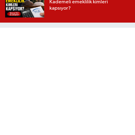
Kademeli emeklilik kimleri
kapsıyor?