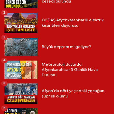
cesedi bulundu
2
OEDAŞ Afyonkarahisar ili elektrik
kesintileri duyurusu
3
Büyük deprem mi geliyor?
4
Meteoroloji duyurdu:
Afyonkarahisar 5 Günlük Hava
Durumu
5
Afyon’da dört yaşındaki çocuğun
şüpheli ölümü
6