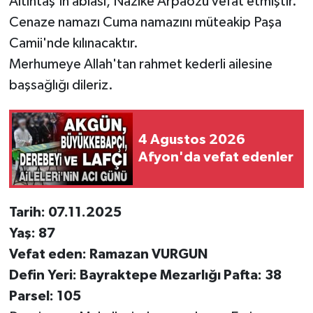
Altıntaş'ın ablası, Nazike Arpaözü vefat etmiştir.
Cenaze namazı Cuma namazını müteakip Paşa
Camii'nde kılınacaktır.
Merhumeye Allah'tan rahmet kederli ailesine
başsağlığı dileriz.
4 Agustos 2026
Afyon'da vefat edenler
Tarih: 07.11.2025
Yaş: 87
Vefat eden: Ramazan VURGUN
Defin Yeri: Bayraktepe Mezarlığı Pafta: 38
Parsel: 105