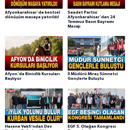
Afyonkarahisar'da kentsel
Saadet Partisi
dönüşüm masaya yatırıldı!
Afyonkarahisar'dan 24
Temmuz Basın Bayramı
Mesajı
Afyon'da Binicilik Kursuları
İl Müdürü Miraç Sünnetci
Başlıyor
Gençlerle Buluştu
Hasene Vakfı’ndan Dev
EGF 5. Olağan Kongresi