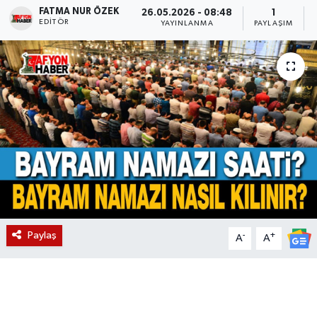
FATMA NUR ÖZEK
26.05.2026 - 08:48
1
EDITÖR
Magazin
YAYINLANMA
PAYLAŞIM
Etkinlikler
Paylaş
-
+
A
A