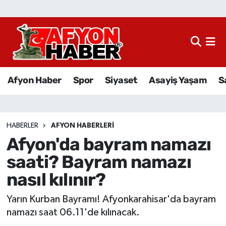
Afyon Haber
Siyaset
Afyon Haber
Spor
Siyaset
Asayiş Yaşam
S
Spor
Asayiş Yaşam
HABERLER
AFYON HABERLERI
Afyon'da bayram namazı
Sağlık
saati? Bayram namazı
Eğitim
nasıl kılınır?
Sivil Toplum
Yarın Kurban Bayramı! Afyonkarahisar'da bayram
namazı saat 06.11'de kılınacak.
Ekonomi