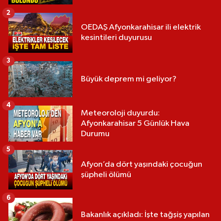
2
OEDAŞ Afyonkarahisar ili elektrik
kesintileri duyurusu
3
Büyük deprem mi geliyor?
4
Meteoroloji duyurdu:
Afyonkarahisar 5 Günlük Hava
Durumu
5
Afyon’da dört yaşındaki çocuğun
şüpheli ölümü
6
Bakanlık açıkladı: İşte tağşiş yapılan