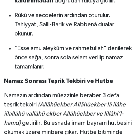
kaldırılmadan
doğrudan rükûya gidilir.
Rükû ve secdelerin ardından oturulur.
Tahiyyat, Salli-Barik ve Rabbenâ duaları
okunur.
"Esselamu aleyküm ve rahmetullah" denilerek
önce sağa, sonra sola selam verilip namaz
tamamlanır.
Namaz Sonrası Teşrik Tekbiri ve Hutbe
Namazın ardından müezzinle beraber 3 defa
teşrik tekbiri
(Allāhüekber Allāhüekber lâ ilâhe
illallāhü vallāhü ekber Allāhüekber ve lillâhi’l-
hamd)
getirilir. Bu esnada imam bayram hutbesini
okumak üzere minbere çıkar. Hutbe bitiminde