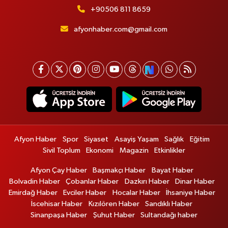
+90506 811 8659
afyonhaber.com@gmail.com
Afyon Haber
Spor
Siyaset
Asayiş Yaşam
Sağlık
Eğitim
Sivil Toplum
Ekonomi
Magazin
Etkinlikler
Afyon Çay Haber
Başmakçı Haber
Bayat Haber
Bolvadin Haber
Çobanlar Haber
Dazkırı Haber
Dinar Haber
Emirdağ Haber
Evciler Haber
Hocalar Haber
İhsaniye Haber
İscehisar Haber
Kızılören Haber
Sandıklı Haber
Sinanpaşa Haber
Şuhut Haber
Sultandağı haber