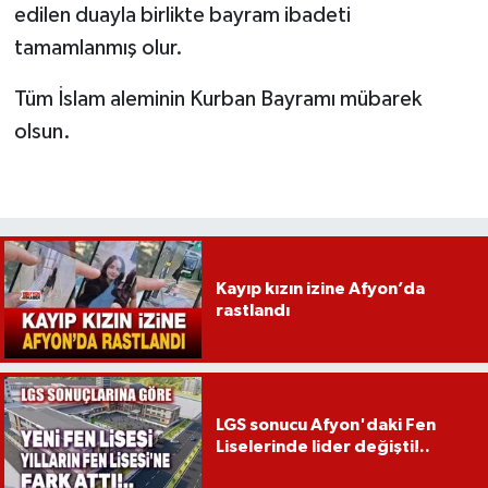
edilen duayla birlikte bayram ibadeti
tamamlanmış olur.
Tüm İslam aleminin Kurban Bayramı mübarek
olsun.
Kayıp kızın izine Afyon’da
rastlandı
LGS sonucu Afyon'daki Fen
Liselerinde lider değişti!..