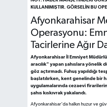
NOT: HABER MANŞETİNDEKİ GÖRSE
KULLANIMIŞTIR. GÖRSELİN BU O
Afyonkarahisar M
Operasyonu: Emn
Tacirlerine Ağır D
Afyonkarahisar İl Emniyet Müdürlü
aracılık" yapan şahıslara yönelik 
göz açtırmadı. Fuhuş yapıldığı tes
başlatılırken, kent genelinde bir 
uygulamalarında cezaevi firariler
şahıs kıskıvrak yakalandı.
Afyonkarahisar'da halkın huzur ve gü