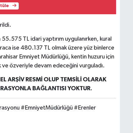
ntüle
ildi.
55.575 TL idari yaptırım uygulanırken, kural
araca ise 480.137 TL olmak üzere yüz binlerce
nkarahisar Emniyet Müdürlüğü, kentin huzuru için
ik ve özveriyle devam edeceğini vurguladı.
L ARŞİV RESMİ OLUP TEMSİLİ OLARAK
PERASYONLA BAĞLANTISI YOKTUR.
rasyonu #EmniyetMüdürlüğü #Erenler