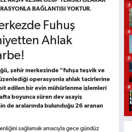
L ARŞİV RESMİ OLUP TEMSİLİ OLARAK
3
PERASYONLA BAĞLANTISI YOKTUR.
erkezde Fuhuş
4
iyetten Ahlak
arbe!
5
ğü, şehir merkezinde "fuhşa teşvik ve
düzenlediği operasyonla ahlak tacirlerine
pit edilen bir evin mühürlenme işlemleri
6
hafta boyunca süren dev asayiş
inin de aralarında bulunduğu 26 aranan
venliğini sağlamak amacıyla gece gündüz