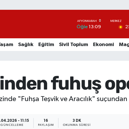
2
Öğle
13:09
Yaşam
Sağlık
Eğitim
Sivil Toplum
Ekonomi
Mag
sinden fuhuş op
inde "Fuhşa Teşvik ve Aracılık" suçundan 2
.04.2026 - 11:15
16
3 DK
GÜNCELLEME
PAYLAŞIM
OKUNMA SÜRESI