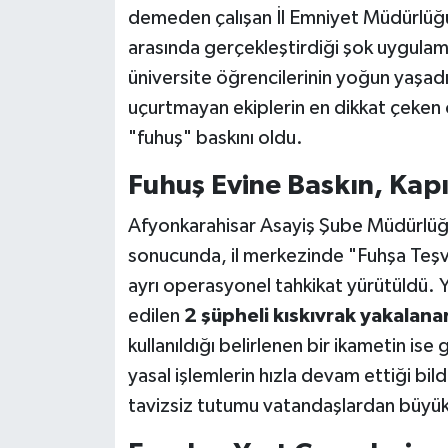
demeden çalışan İl Emniyet Müdürlüğü 
arasında gerçekleştirdiği şok uygulama
üniversite öğrencilerinin yoğun yaşadı
uçurtmayan ekiplerin en dikkat çeken 
"fuhuş" baskını oldu.
Fuhuş Evine Baskın, Kapıs
Afyonkarahisar Asayiş Şube Müdürlüğü A
sonucunda, il merkezinde "Fuhşa Teşvi
ayrı operasyonel tahkikat yürütüldü. Ya
edilen
2 şüpheli kıskıvrak yakalana
kullanıldığı belirlenen bir ikametin ise
yasal işlemlerin hızla devam ettiği bild
tavizsiz tutumu vatandaşlardan büyük 