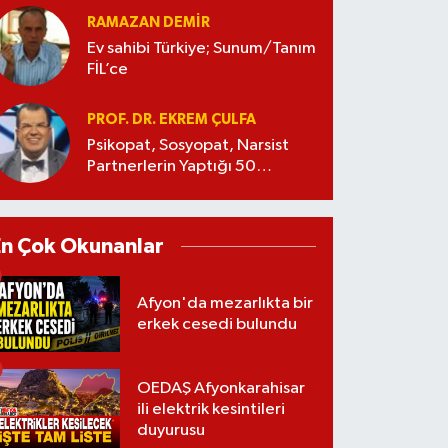
RAMAZAN DEMİR
Ev sahibi Türkiye; Sunum/Tanım
FİL’ce
PROF. DR. EKREM ÇULFA
Psikopat, Sosyopat, Narsist
Partnerlerin Yaptığı 50
Manipülasyon
En Çok Okunanlar
Afyon'da mezarlıkta bir
erkek cesedi bulundu
OEDAŞ Afyonkarahisar
ili elektrik kesintileri
duyurusu