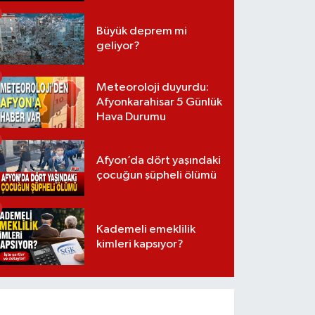
Büyük deprem mi
geliyor?
Meteoroloji duyurdu:
Afyonkarahisar 5 Günlük
Hava Durumu
Afyon’da dört yaşındaki
çocuğun şüpheli ölümü
Kademeli emeklilik
kimleri kapsıyor?