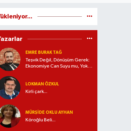
ükleniyor...
Yazarlar
EMRE BURAK TAĞ
Teşvik Değil, Dönüşüm Gerek:
Ekonomiye Can Suyu mu, Yoksa
Kaynak İsrafı mı?
LOKMAN ÖZKUL
Kirli çark...
MÜRŞIDE OKLU AYHAN
Köroğlu Beli...