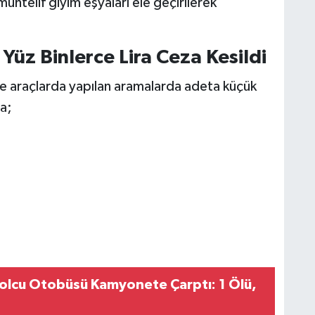
muhtelif giyim eşyaları ele geçirilerek
 Yüz Binlerce Lira Ceza Kesildi
ve araçlarda yapılan aramalarda adeta küçük
da;
olcu Otobüsü Kamyonete Çarptı: 1 Ölü,