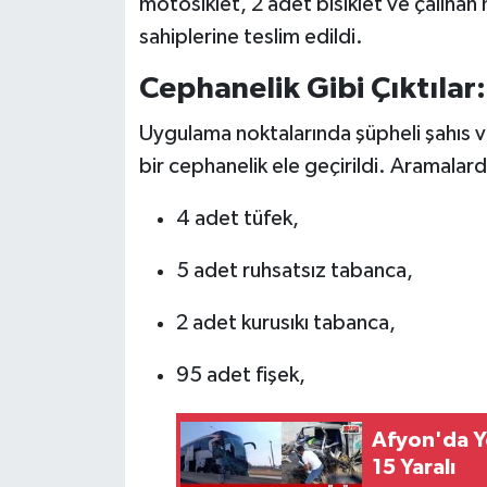
motosiklet, 2 adet bisiklet ve çalınan 
sahiplerine teslim edildi.
Cephanelik Gibi Çıktılar:
Uygulama noktalarında şüpheli şahıs 
bir cephanelik ele geçirildi. Aramalar
4 adet tüfek,
5 adet ruhsatsız tabanca,
2 adet kurusıkı tabanca,
95 adet fişek,
Afyon'da Y
15 Yaralı