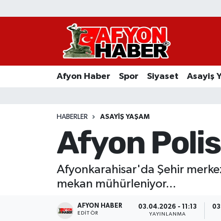
Afyon Haber
Siyaset
Afyon Haber
Spor
Siyaset
Asayiş 
Spor
Asayiş Yaşam
HABERLER
ASAYIŞ YAŞAM
Afyon Poli
Sağlık
Eğitim
Afyonkarahisar'da Şehir merkez
mekan mühürleniyor...
Sivil Toplum
AFYON HABER
03.04.2026 - 11:13
03
Ekonomi
EDITÖR
YAYINLANMA