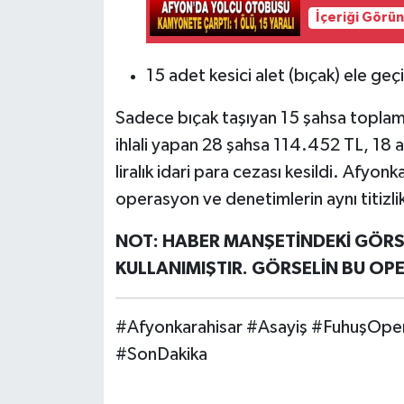
İçeriği Görü
15 adet kesici alet (bıçak) ele geçir
Sadece bıçak taşıyan 15 şahsa toplam 
ihlali yapan 28 şahsa 114.452 TL, 18 
liralık idari para cezası kesildi. Afyo
operasyon ve denetimlerin aynı titizl
NOT: HABER MANŞETİNDEKİ GÖRSE
KULLANIMIŞTIR. GÖRSELİN BU O
#Afyonkarahisar #Asayiş #FuhuşOpe
#SonDakika