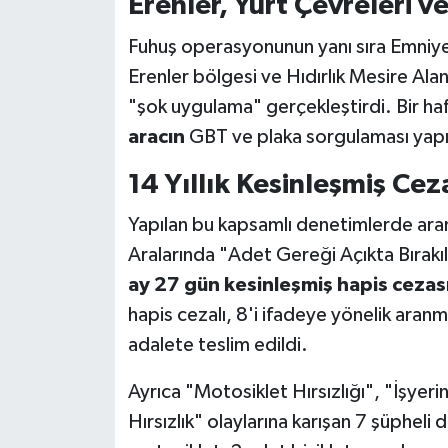
Erenler, Yurt Çevreleri v
Fuhuş operasyonunun yanı sıra Emniyet 
Erenler bölgesi ve Hıdırlık Mesire Ala
"şok uygulama" gerçekleştirdi. Bir ha
aracın
GBT ve plaka sorgulaması yapı
14 Yıllık Kesinleşmiş Cez
Yapılan bu kapsamlı denetimlerde aranm
Aralarında "Adet Gereği Açıkta Bırakı
ay 27 gün kesinleşmiş hapis cezas
hapis cezalı, 8'i ifadeye yönelik aran
adalete teslim edildi.
Ayrıca "Motosiklet Hırsızlığı", "İşyeri
Hırsızlık" olaylarına karışan 7 şüpheli