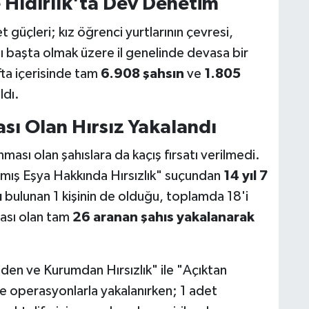
e Hıdırlık'ta Dev Denetim
güçleri; kız öğrenci yurtlarının çevresi,
nı başta olmak üzere il genelinde devasa bir
fta içerisinde tam
6.908 şahsın
ve
1.805
ldı.
ası Olan Hırsız Yakalandı
ası olan şahıslara da kaçış fırsatı verilmedi.
lmış Eşya Hakkında Hırsızlık" suçundan
14 yıl 7
ı
bulunan 1 kişinin de olduğu, toplamda 18'i
ması olan tam
26 aranan şahıs yakalanarak
nden ve Kurumdan Hırsızlık" ile "Açıktan
 de operasyonlarla yakalanırken; 1 adet