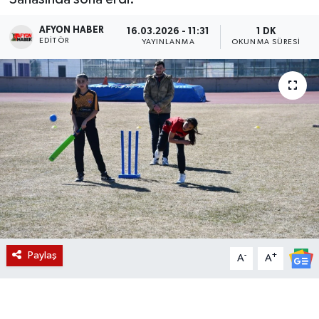
Magazin
AFYON HABER
16.03.2026 - 11:31
1 DK
EDITÖR
YAYINLANMA
OKUNMA SÜRESI
Etkinlikler
Paylaş
-
+
A
A