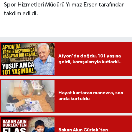
Spor Hizmetleri Müdürü Yılmaz Erşen tarafından
takdim edildi.
Afyon'da doğdu, 101 yaşına
geldi, komşularıyla kutladı!..
Hayat kurtaran manevra, son
anda kurtuldu
Bakan Akın Gürlek'ten