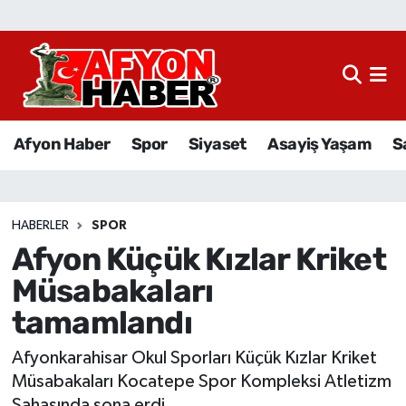
Afyon Haber
Siyaset
Afyon Haber
Spor
Siyaset
Asayiş Yaşam
S
Spor
Asayiş Yaşam
HABERLER
SPOR
Afyon Küçük Kızlar Kriket
Sağlık
Müsabakaları
Eğitim
tamamlandı
Sivil Toplum
Afyonkarahisar Okul Sporları Küçük Kızlar Kriket
Müsabakaları Kocatepe Spor Kompleksi Atletizm
Ekonomi
Sahasında sona erdi.