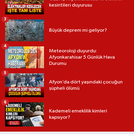
kesintileri duyurusu
3
Büyük deprem mi geliyor?
4
Meteoroloji duyurdu:
Afyonkarahisar 5 Günlük Hava
Durumu
5
Afyon’da dört yaşındaki çocuğun
şüpheli ölümü
6
Kademeli emeklilik kimleri
kapsıyor?