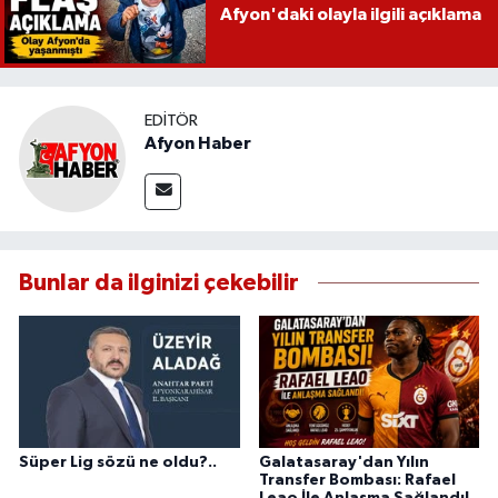
Afyon'daki olayla ilgili açıklama
EDITÖR
Afyon Haber
Bunlar da ilginizi çekebilir
Süper Lig sözü ne oldu?..
Galatasaray'dan Yılın
Transfer Bombası: Rafael
Leao İle Anlaşma Sağlandı!