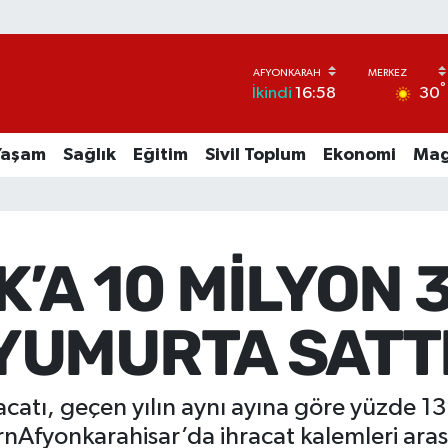
°
30
İkindi
16:58
Yaşam
Sağlık
Eğitim
Sivil Toplum
Ekonomi
Mag
’A 10 MİLYON 
YUMURTA SATT
acatı, geçen yılın aynı ayına göre yüzde 1
rnAfyonkarahisar’da ihracat kalemleri aras