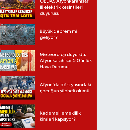
OEDAŞ Afyonkarahisar
ili elektrik kesintileri
duyurusu
Büyük deprem mi
geliyor?
Meteoroloji duyurdu:
Afyonkarahisar 5 Günlük
Hava Durumu
Afyon’da dört yaşındaki
çocuğun şüpheli ölümü
Kademeli emeklilik
kimleri kapsıyor?