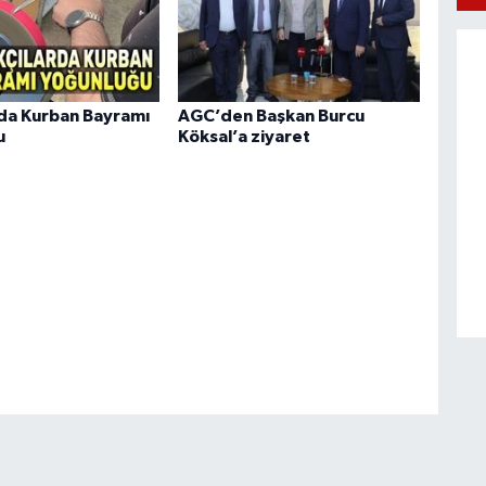
rda Kurban Bayramı
AGC’den Başkan Burcu
u
Köksal’a ziyaret