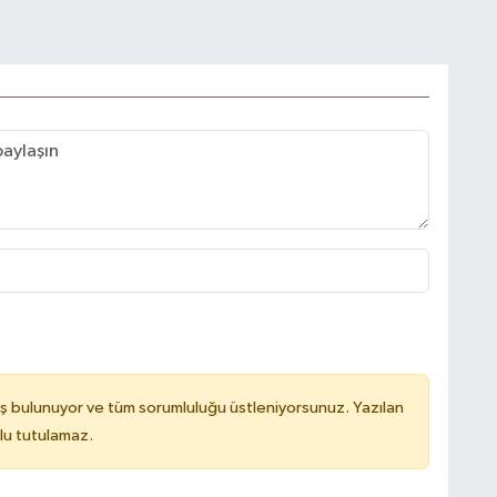
ş bulunuyor ve tüm sorumluluğu üstleniyorsunuz. Yazılan
lu tutulamaz.