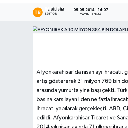
TE BILISIM
Magazin
05.05.2014 - 14:07
EDITÖR
YAYINLANMA
Etkinlikler
Afyonkarahisar’da nisan ayı ihracatı, 
artış göstererek 31 milyon 769 bin dol
arasında yumurta yine başı çekti. Türki
başına karşılayan ilden ne fazla ihraca
ihracatı yapılarak gerçekleşti. ABD, Çi
edildi. Afyonkarahisar Ticaret ve San
2014 yılı nisan ayında 71 ülkeye ihrac