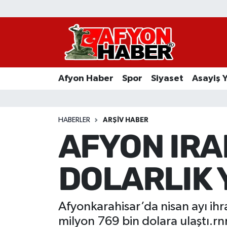
Afyon Haber
Siyaset
Afyon Haber
Spor
Siyaset
Asayiş 
Spor
Asayiş Yaşam
HABERLER
ARŞIV HABER
AFYON IRAK
Sağlık
DOLARLIK 
Eğitim
Sivil Toplum
Afyonkarahisar’da nisan ayı ihr
Ekonomi
milyon 769 bin dolara ulaştı.rn