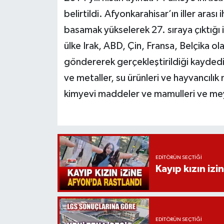
belirtildi. Afyonkarahisar’ın iller ara
basamak yükselerek 27. sıraya çıktığı 
ülke Irak, ABD, Çin, Fransa, Belçika ola
göndererek gerçekleştirildiği kaydedi
ve metaller, su ürünleri ve hayvancılık
kimyevi maddeler ve mamulleri ve me
EDITÖRÜN SEÇTIĞI
Kayıp kızın izi
EDITÖRÜN SEÇTIĞI