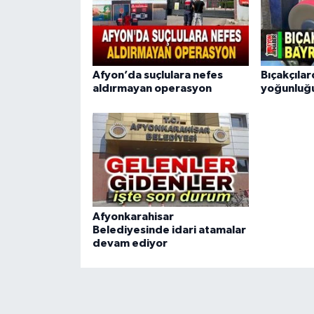
Afyon’da suçlulara nefes
Bıçakçıla
aldırmayan operasyon
yoğunluğ
Afyonkarahisar
Belediyesinde idari atamalar
devam ediyor