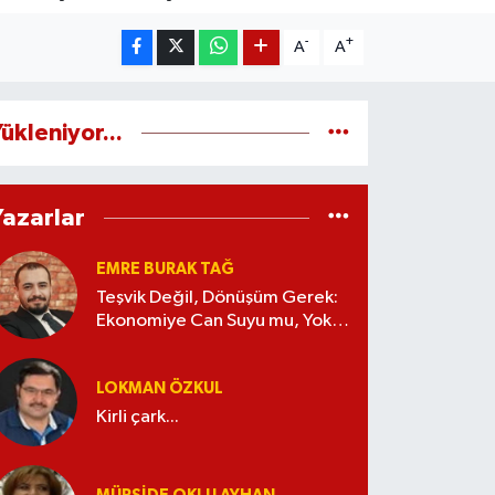
-
+
A
A
ükleniyor...
Yazarlar
EMRE BURAK TAĞ
Teşvik Değil, Dönüşüm Gerek:
Ekonomiye Can Suyu mu, Yoksa
Kaynak İsrafı mı?
LOKMAN ÖZKUL
Kirli çark...