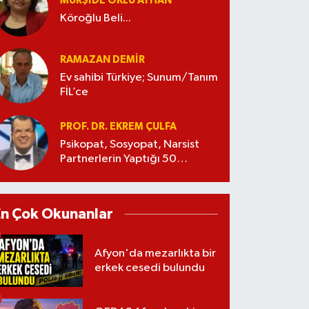
MÜRŞIDE OKLU AYHAN
Köroğlu Beli...
RAMAZAN DEMİR
Ev sahibi Türkiye; Sunum/Tanım
FİL’ce
PROF. DR. EKREM ÇULFA
Psikopat, Sosyopat, Narsist
Partnerlerin Yaptığı 50
Manipülasyon
En Çok Okunanlar
Afyon'da mezarlıkta bir
erkek cesedi bulundu