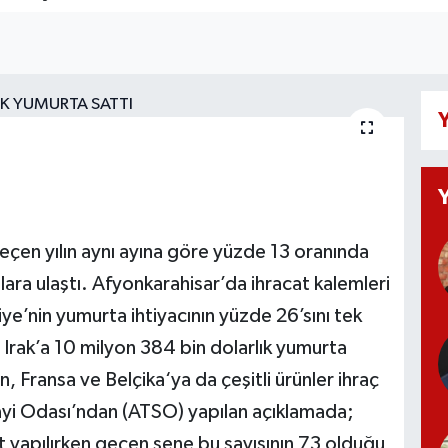
Y
geçen yılın aynı ayına göre yüzde 13 oranında
ara ulaştı. Afyonkarahisar’da ihracat kalemleri
ye’nin yumurta ihtiyacının yüzde 26’sını tek
t Irak’a 10 milyon 384 bin dolarlık yumurta
n, Fransa ve Belçika‘ya da çeşitli ürünler ihraç
ayi Odası’ndan (ATSO) yapılan açıklamada;
at yapılırken geçen sene bu sayısının 73 olduğu