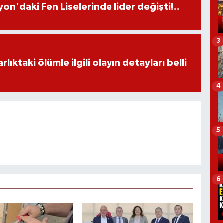
on'daki Fen Liselerinde lider değişti!..
3
ıktaki ölümle ilgili olayın detayları belli
4
5
6