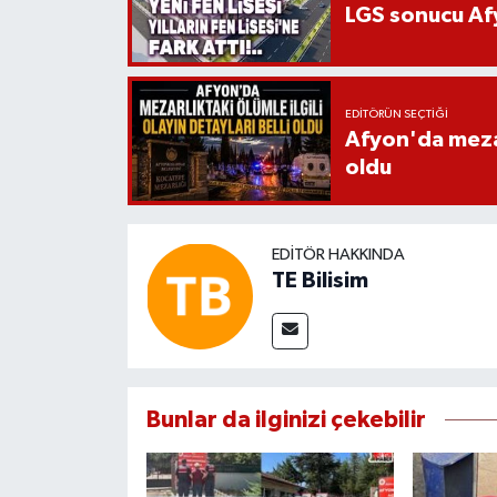
LGS sonucu Afy
EDITÖRÜN SEÇTIĞI
Afyon'da mezarl
oldu
EDITÖR HAKKINDA
TE Bilisim
Bunlar da ilginizi çekebilir