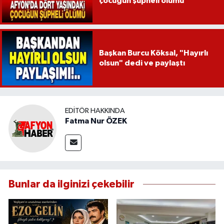
çocuğun şüpheli ölümü
Başkan Burcu Köksal, "Hayırlı
olsun" dedi ve paylaştı
EDITÖR HAKKINDA
Fatma Nur ÖZEK
Bunlar da ilginizi çekebilir