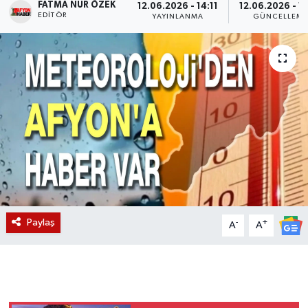
FATMA NUR ÖZEK
12.06.2026 - 14:11
12.06.2026 - 1
EDITÖR
YAYINLANMA
GÜNCELLEM
Magazin
Etkinlikler
Paylaş
-
+
A
A