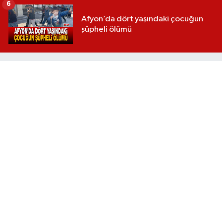
6
Afyon’da dört yaşındaki çocuğun
şüpheli ölümü