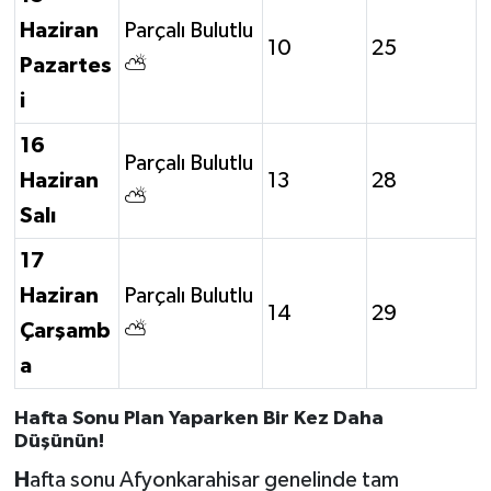
Haziran
Parçalı Bulutlu
10
25
Pazartes
⛅
i
16
Parçalı Bulutlu
Haziran
13
28
⛅
Salı
17
Haziran
Parçalı Bulutlu
14
29
Çarşamb
⛅
a
Hafta Sonu Plan Yaparken Bir Kez Daha
Düşünün!
H
afta sonu Afyonkarahisar genelinde tam