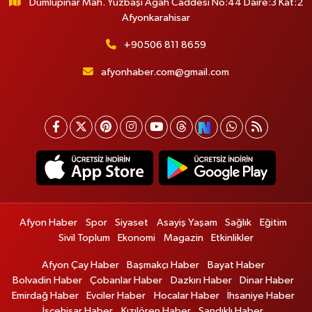
Dumlupınar Mah. Yüzbaşı Agah Caddesi No:44 Daire:3 Kat:2
Afyonkarahisar
+90506 811 8659
afyonhaber.com@gmail.com
Afyon Haber
Spor
Siyaset
Asayiş Yaşam
Sağlık
Eğitim
Sivil Toplum
Ekonomi
Magazin
Etkinlikler
Afyon Çay Haber
Başmakçı Haber
Bayat Haber
Bolvadin Haber
Çobanlar Haber
Dazkırı Haber
Dinar Haber
Emirdağ Haber
Evciler Haber
Hocalar Haber
İhsaniye Haber
İscehisar Haber
Kızılören Haber
Sandıklı Haber