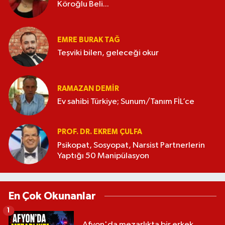
Köroğlu Beli...
EMRE BURAK TAĞ
Teşviki bilen, geleceği okur
RAMAZAN DEMİR
Ev sahibi Türkiye; Sunum/Tanım FİL’ce
PROF. DR. EKREM ÇULFA
Psikopat, Sosyopat, Narsist Partnerlerin
Yaptığı 50 Manipülasyon
En Çok Okunanlar
1
Afyon'da mezarlıkta bir erkek