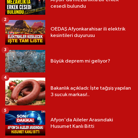
cesedi bulundu
2
OEDAŞ Afyonkarahisar ili elektrik
kesintileri duyurusu
3
Büyük deprem mi geliyor?
4
Bakanlık açıkladı: İşte tağşiş yapılan
3 sucuk markası!..
5
Afyon'da Aileler Arasındaki
Husumet Kanlı Bitti