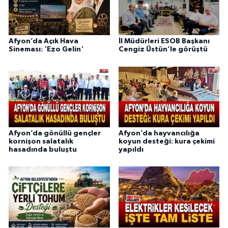
Afyon’da Açık Hava
İl Müdürleri ESOB Başkanı
Sineması: 'Ezo Gelin'
Cengiz Üstün’le görüştü
Afyon’da gönüllü gençler
Afyon’da hayvancılığa
kornişon salatalık
koyun desteği: kura çekimi
hasadında buluştu
yapıldı