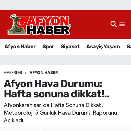
Afyon Haber
Siyaset
Afyon Haber
Spor
Siyaset
Asayiş Yaşam
S
Spor
Asayiş Yaşam
HABERLER
AFYON HABER
Afyon Hava Durumu:
Sağlık
Hafta sonuna dikkat!..
Eğitim
Afyonkarahisar'da Hafta Sonuna Dikkat!
Sivil Toplum
Meteoroloji 5 Günlük Hava Durumu Raporunu
Açıkladı
Ekonomi