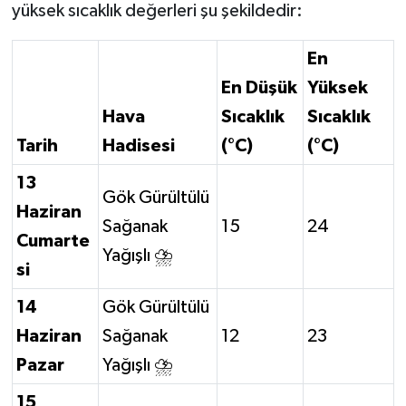
yüksek sıcaklık değerleri şu şekildedir:
En
En Düşük
Yüksek
Hava
Sıcaklık
Sıcaklık
Tarih
Hadisesi
(°C)
(°C)
13
Gök Gürültülü
Haziran
Sağanak
15
24
Cumarte
Yağışlı ⛈️
si
14
Gök Gürültülü
Haziran
Sağanak
12
23
Pazar
Yağışlı ⛈️
15