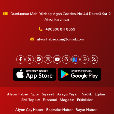
Dumlupınar Mah. Yüzbaşı Agah Caddesi No:44 Daire:3 Kat:2
Afyonkarahisar
+90506 811 8659
afyonhaber.com@gmail.com
Afyon Haber
Spor
Siyaset
Asayiş Yaşam
Sağlık
Eğitim
Sivil Toplum
Ekonomi
Magazin
Etkinlikler
Afyon Çay Haber
Başmakçı Haber
Bayat Haber