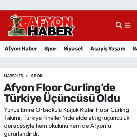
Afyon Haber
Siyaset
Afyon Haber
Spor
Siyaset
Asayiş Yaşam
S
Spor
Asayiş Yaşam
HABERLER
SPOR
Afyon Floor Curling’de
Sağlık
Türkiye Üçüncüsü Oldu
Eğitim
Yunus Emre Ortaokulu Küçük Kızlar Floor Curling
Sivil Toplum
Takımı, Türkiye Finalleri’nde elde ettiği üçüncülük
derecesiyle hem okulunu hem de Afyon'u
Ekonomi
gururlandırdı.