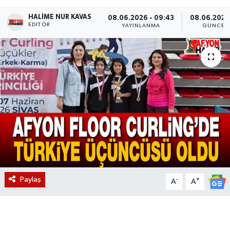
HALIME NUR KAVAS
Magazin
08.06.2026 - 09:43
08.06.2026
EDITÖR
YAYINLANMA
GÜNCEL
Etkinlikler
Paylaş
-
+
A
A