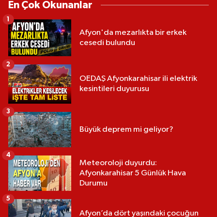
En Çok Okunanlar
1
Afyon'da mezarlıkta bir erkek
cesedi bulundu
2
OEDAŞ Afyonkarahisar ili elektrik
kesintileri duyurusu
3
Büyük deprem mi geliyor?
4
Meteoroloji duyurdu:
Afyonkarahisar 5 Günlük Hava
Durumu
5
Afyon’da dört yaşındaki çocuğun