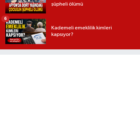
şüpheli ölümü
6
Kademeli emeklilik kimleri
kapsıyor?