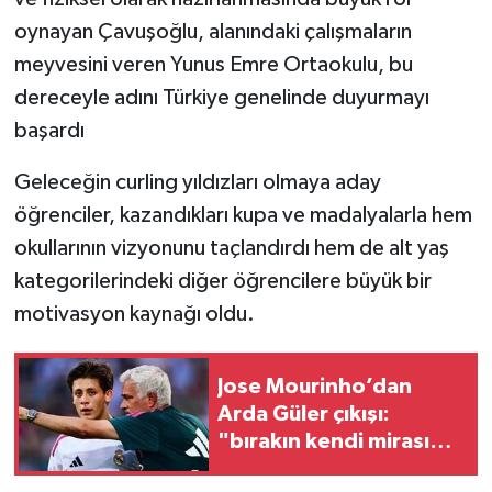
oynayan Çavuşoğlu, alanındaki çalışmaların
meyvesini veren Yunus Emre Ortaokulu, bu
dereceyle adını Türkiye genelinde duyurmayı
başardı
Geleceğin curling yıldızları olmaya aday
öğrenciler, kazandıkları kupa ve madalyalarla hem
okullarının vizyonunu taçlandırdı hem de alt yaş
kategorilerindeki diğer öğrencilere büyük bir
motivasyon kaynağı oldu.
Jose Mourinho’dan
Arda Güler çıkışı:
"bırakın kendi mirasını
inşa etsin"