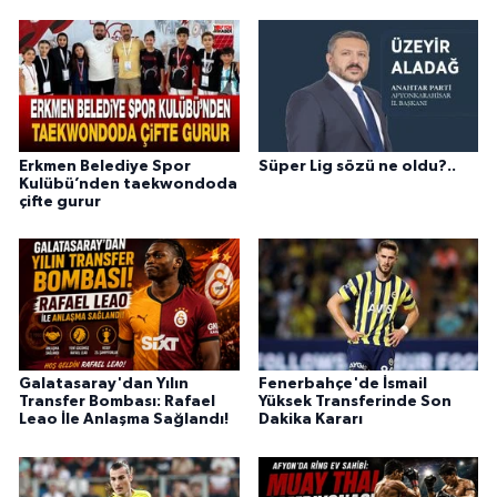
Erkmen Belediye Spor
Süper Lig sözü ne oldu?..
Kulübü’nden taekwondoda
çifte gurur
Galatasaray'dan Yılın
Fenerbahçe'de İsmail
Transfer Bombası: Rafael
Yüksek Transferinde Son
Leao İle Anlaşma Sağlandı!
Dakika Kararı