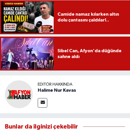
Camide namaz kılarken altın
dolu çantasını çaldılar!..
Sibel Can, Afyon'da düğünde
sahne aldı
EDITÖR HAKKINDA
Halime Nur Kavas
Bunlar da ilginizi çekebilir