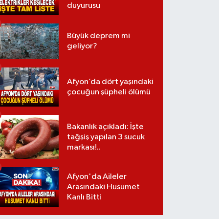
duyurusu
Büyük deprem mi
geliyor?
Afyon’da dört yaşındaki
çocuğun şüpheli ölümü
Bakanlık açıkladı: İşte
tağşiş yapılan 3 sucuk
markası!..
Afyon'da Aileler
Arasındaki Husumet
Kanlı Bitti