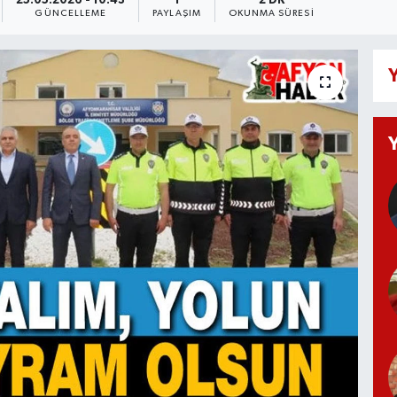
25.05.2026 - 10:43
1
2 DK
GÜNCELLEME
PAYLAŞIM
OKUNMA SÜRESI
Y