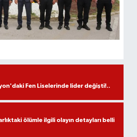
on'daki Fen Liselerinde lider değişti!..
ıktaki ölümle ilgili olayın detayları belli