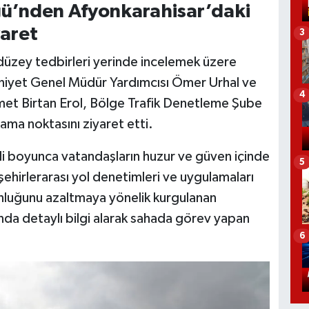
ü’nden Afyonkarahisar’daki
aret
3
düzey tedbirleri yerinde incelemek üzere
Emniyet Genel Müdür Yardımcısı Ömer Urhal ve
4
et Birtan Erol, Bölge Trafik Denetleme Şube
ma noktasını ziyaret etti.
ili boyunca vatandaşların huzur ve güven içinde
5
ehirlerarası yol denetimleri ve uygulamaları
oğunluğunu azaltmaya yönelik kurgulanan
nda detaylı bilgi alarak sahada görev yapan
6