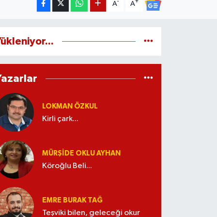
-
+
A
A
ükleniyor...
Yazarlar
LOKMAN ÖZKUL
Kirli çark...
MÜRŞIDE OKLU AYHAN
Köroğlu Beli...
EMRE BURAK TAĞ
Teşviki bilen, geleceği okur