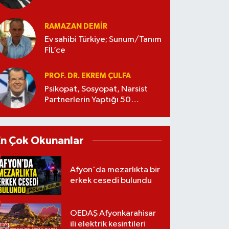
RAMAZAN DEMİR
Ev sahibi Türkiye; Sunum/Tanım
FİL’ce
PROF. DR. EKREM ÇULFA
Psikopat, Sosyopat, Narsist
Partnerlerin Yaptığı 50
Manipülasyon
En Çok Okunanlar
Afyon'da mezarlıkta bir
erkek cesedi bulundu
OEDAŞ Afyonkarahisar
ili elektrik kesintileri