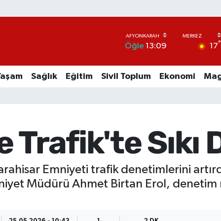
17
Öğle
13:09
Yaşam
Sağlık
Eğitim
Sivil Toplum
Ekonomi
Mag
 Trafik'te Sıkı
ahisar Emniyeti trafik denetimlerini artı
niyet Müdürü Ahmet Birtan Erol, denetim n