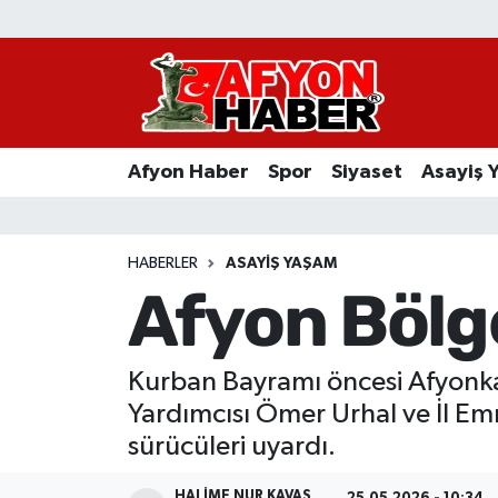
Afyon Haber
Siyaset
Afyon Haber
Spor
Siyaset
Asayiş 
Spor
Asayiş Yaşam
HABERLER
ASAYIŞ YAŞAM
Afyon Bölge
Sağlık
Eğitim
Kurban Bayramı öncesi Afyonkar
Yardımcısı Ömer Urhal ve İl Em
Sivil Toplum
sürücüleri uyardı.
Ekonomi
HALIME NUR KAVAS