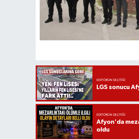
EDITÖRÜN SEÇTIĞI
LGS sonucu Afy
EDITÖRÜN SEÇTIĞI
Afyon'da mezarl
oldu