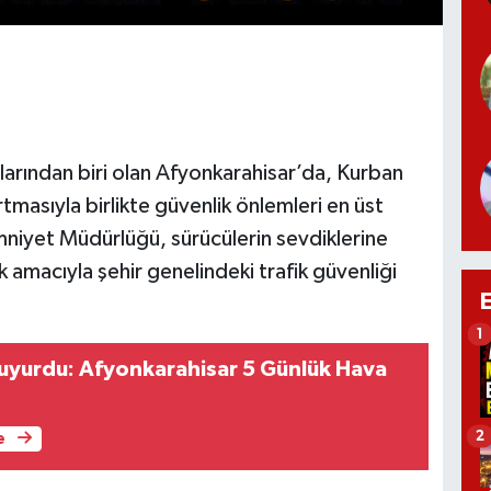
larından biri olan Afyonkarahisar’da, Kurban
masıyla birlikte güvenlik önlemleri en üst
Emniyet Müdürlüğü, sürücülerin sevdiklerine
 amacıyla şehir genelindeki trafik güvenliği
1
uyurdu: Afyonkarahisar 5 Günlük Hava
2
e