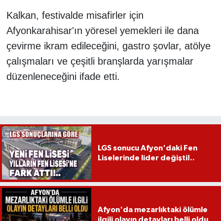
Kalkan, festivalde misafirler için
Afyonkarahisar'ın yöresel yemekleri ile dana
çevirme ikram edileceğini, gastro şovlar, atölye
çalışmaları ve çeşitli branşlarda yarışmalar
düzenleneceğini ifade etti.
LGS sonucu Afyon'daki Fen
Liselerinde lider değişti!..
Afyon'da mezarlıktaki ölümle
ilgili olayın detayları belli oldu