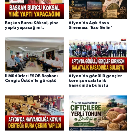
Başkan Burcu Köksal, yine
Afyon’da Açık Hava
yaptı yapacağını!..
Sineması: 'Ezo Gelin'
İl Müdürleri ESOB Başkanı
Afyon’da gönüllü gençler
Cengiz Üstün’le görüştü
kornişon salatalık
hasadında buluştu