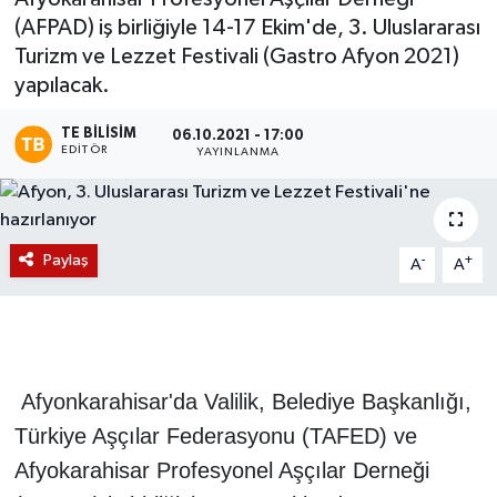
(AFPAD) iş birliğiyle 14-17 Ekim'de, 3. Uluslararası
Magazin
Turizm ve Lezzet Festivali (Gastro Afyon 2021)
yapılacak.
Etkinlikler
TE BILISIM
06.10.2021 - 17:00
EDITÖR
YAYINLANMA
Paylaş
-
+
A
A
Afyonkarahisar'da Valilik, Belediye Başkanlığı,
Türkiye Aşçılar Federasyonu (TAFED) ve
Afyokarahisar Profesyonel Aşçılar Derneği