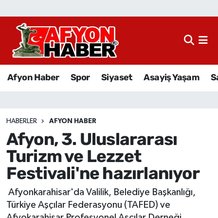
Afyon Haber
Siyaset
Afyon Haber
Spor
Siyaset
Asayiş Yaşam
S
Spor
Asayiş Yaşam
HABERLER
AFYON HABER
Afyon, 3. Uluslararası
Sağlık
Turizm ve Lezzet
Eğitim
Festivali'ne hazırlanıyor
Sivil Toplum
Afyonkarahisar'da Valilik, Belediye Başkanlığı,
Türkiye Aşçılar Federasyonu (TAFED) ve
Ekonomi
Afyokarahisar Profesyonel Aşçılar Derneği