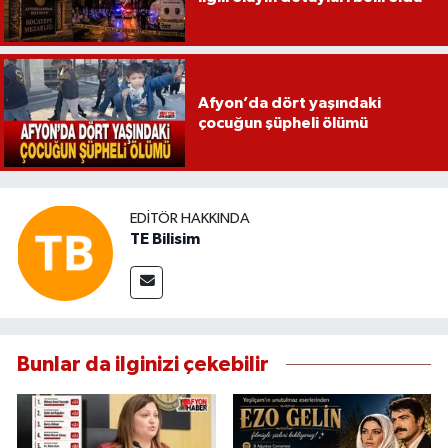
Afyon’da dört yaşındaki
çocuğun şüpheli ölümü
EDITÖR HAKKINDA
TE Bilisim
Bunlar da ilginizi çekebilir