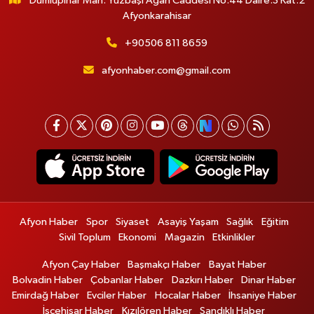
Dumlupınar Mah. Yüzbaşı Agah Caddesi No:44 Daire:3 Kat:2
Afyonkarahisar
+90506 811 8659
afyonhaber.com@gmail.com
Afyon Haber
Spor
Siyaset
Asayiş Yaşam
Sağlık
Eğitim
Sivil Toplum
Ekonomi
Magazin
Etkinlikler
Afyon Çay Haber
Başmakçı Haber
Bayat Haber
Bolvadin Haber
Çobanlar Haber
Dazkırı Haber
Dinar Haber
Emirdağ Haber
Evciler Haber
Hocalar Haber
İhsaniye Haber
İscehisar Haber
Kızılören Haber
Sandıklı Haber