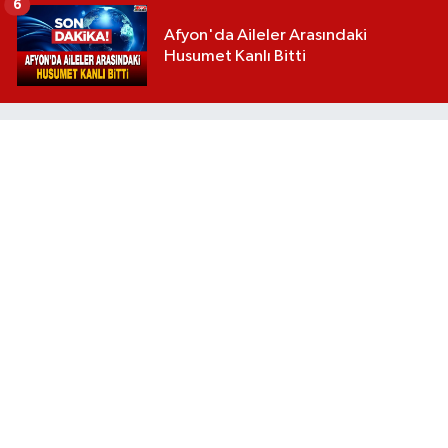
6
Afyon'da Aileler Arasındaki
Husumet Kanlı Bitti