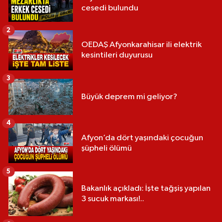
cesedi bulundu
2
OEDAŞ Afyonkarahisar ili elektrik
kesintileri duyurusu
3
Büyük deprem mi geliyor?
4
Afyon’da dört yaşındaki çocuğun
şüpheli ölümü
5
Bakanlık açıkladı: İşte tağşiş yapılan
3 sucuk markası!..