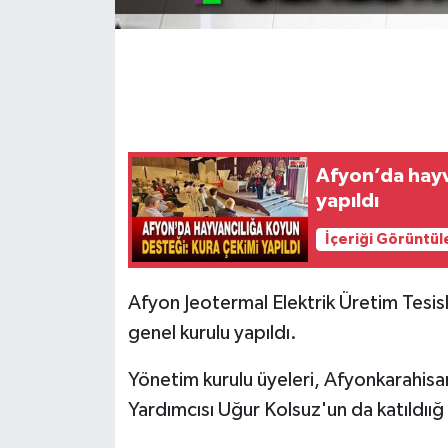
Afyon’da hayv
yapıldı
İçeriği Görüntül
Afyon Jeotermal Elektrik Üretim Tesisl
genel kurulu yapıldı.
Yönetim kurulu üyeleri, Afyonkarahisar 
Yardımcısı Uğur Kolsuz'un da katıldıığ 