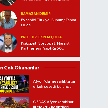
RAMAZAN DEMİR
Ev sahibi Türkiye; Sunum/Tanım
FİL’ce
PROF. DR. EKREM ÇULFA
Psikopat, Sosyopat, Narsist
Partnerlerin Yaptığı 50
Manipülasyon
En Çok Okunanlar
Afyon'da mezarlıkta bir
erkek cesedi bulundu
OEDAŞ Afyonkarahisar
ili elektrik kesintileri