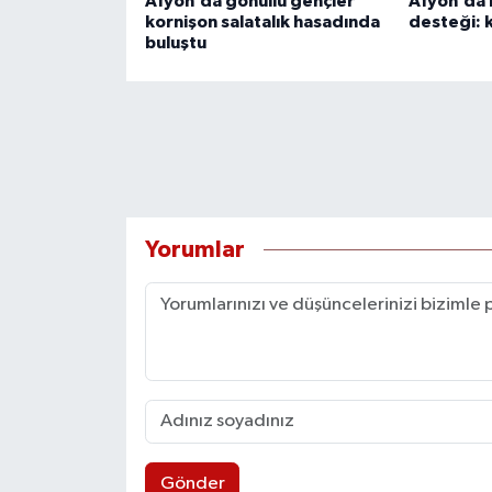
Afyon’da gönüllü gençler
Afyon’da 
kornişon salatalık hasadında
desteği: k
buluştu
Yorumlar
Gönder