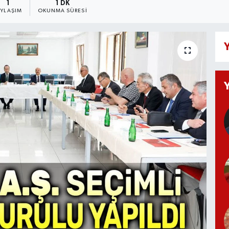
1
1 DK
AYLAŞIM
OKUNMA SÜRESI
Y