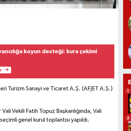
ancılığa koyun desteği: kura çekimi
e
eri Turizm Sanayi ve Ticaret A.Ş. (AFJET A.Ş.)
1
Vali Vekili Fatih Topuz Başkanlığında, Vali
2
seçimli genel kurul toplantısı yapıldı.