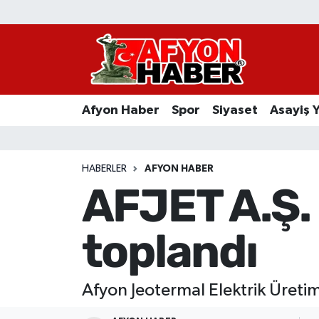
Afyon Haber
Siyaset
Afyon Haber
Spor
Siyaset
Asayiş 
Spor
Asayiş Yaşam
HABERLER
AFYON HABER
AFJET A.Ş. 
Sağlık
toplandı
Eğitim
Sivil Toplum
Afyon Jeotermal Elektrik Üretim 
Ekonomi