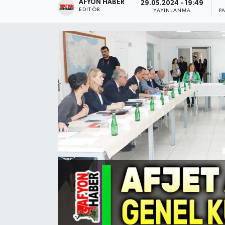
AFYON HABER
29.05.2024 - 19:49
EDITÖR
YAYINLANMA
P
Magazin
Etkinlikler