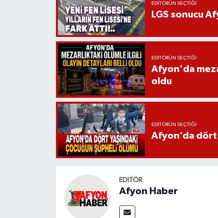
EDITÖRÜN SEÇTIĞI
LGS sonucu Afy
EDITÖRÜN SEÇTIĞI
Afyon'da mezarl
oldu
EDITÖRÜN SEÇTIĞI
Afyon’da dört
EDITÖR
Afyon Haber