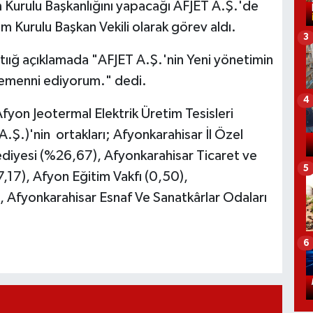
m Kurulu Başkanlığını yapacağı AFJET A.Ş.'de
m Kurulu Başkan Vekili olarak görev aldı.
3
ptıığ açıklamada "AFJET A.Ş.'nin Yeni yönetimin
 temenni ediyorum." dedi.
4
yon Jeotermal Elektrik Üretim Tesisleri
.Ş.)'nin ortakları; Afyonkarahisar İl Özel
ediyesi (%26,67), Afyonkarahisar Ticaret ve
5
,17), Afyon Eğitim Vakfı (0,50),
, Afyonkarahisar Esnaf Ve Sanatkârlar Odaları
6