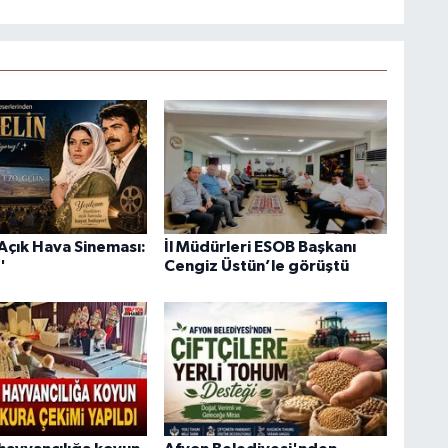
Açık Hava Sineması:
İl Müdürleri ESOB Başkanı
'
Cengiz Üstün’le görüştü