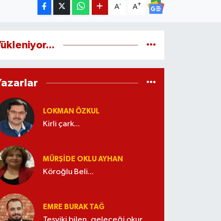
-
+
A
A
ükleniyor...
Yazarlar
LOKMAN ÖZKUL
Kirli çark...
MÜRŞIDE OKLU AYHAN
Köroğlu Beli...
EMRE BURAK TAĞ
Teşviki bilen, geleceği okur