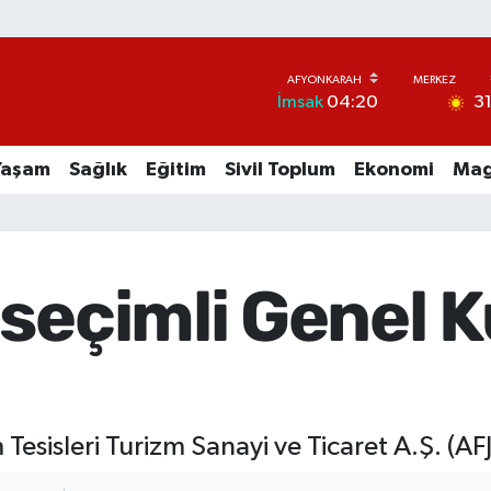
3
İmsak
04:20
Yaşam
Sağlık
Eğitim
Sivil Toplum
Ekonomi
Mag
seçimli Genel K
Tesisleri Turizm Sanayi ve Ticaret A.Ş. (AF