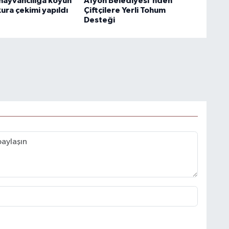
hayvancılığa koyun
Afyon Belediyesi'nden
ura çekimi yapıldı
Çiftçilere Yerli Tohum
Desteği