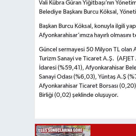
Vali Kübra Güran Yiğitbaşı’nın Yöneti
Belediye Başkanı Burcu Köksal, Yöneti
Başkan Burcu Köksal, konuyla ilgili ya
Afyonkarahisar’ımıza hayırlı olmasını
Güncel sermayesi 50 Milyon TL olan Af
Turizm Sanayi ve Ticaret A.Ş. (AFJET A
İdaresi (%59,41), Afyonkarahisar Bel
Sanayi Odası (%6,03), Yüntaş A.Ş (%7
Afyonkarahisar Ticaret Borsası (0,20)
Birliği (0,02) şeklinde oluşuyor.