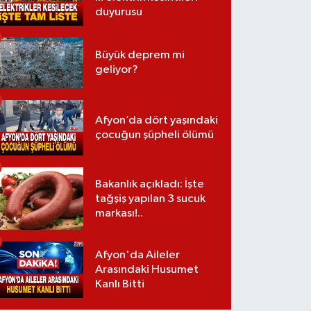
duyurusu
Büyük deprem mi
geliyor?
Afyon’da dört yaşındaki
çocuğun şüpheli ölümü
Bakanlık açıkladı: İşte
tağşiş yapılan 3 sucuk
markası!..
Afyon'da Aileler
Arasındaki Husumet
Kanlı Bitti