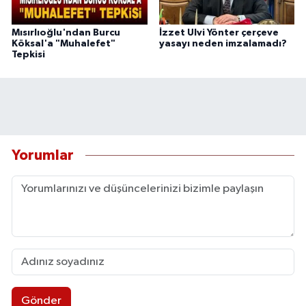
Mısırlıoğlu'ndan Burcu
İzzet Ulvi Yönter çerçeve
Köksal'a "Muhalefet"
yasayı neden imzalamadı?
Tepkisi
Yorumlar
Gönder