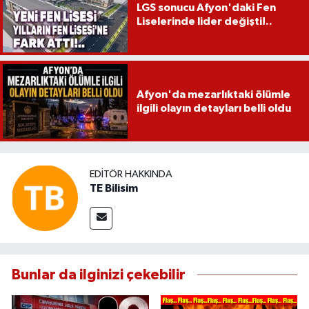
LGS sonucu Afyon'daki Fen
Liselerinde lider değişti!..
Afyon'da mezarlıktaki ölümle
ilgili olayın detayları belli oldu
EDITÖR HAKKINDA
TE Bilisim
Bunlar da ilginizi çekebilir