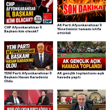
AK Parti Afyonkarahisar İl
CHP Afyonkarahisar İl
Yönetiminin tamamı istifa
Başkanı kim olacak?
ettirildi
YENİ Parti Afyonkarahisar İl
AK gençlik toplantısını açık
Başkanı Hasan Karadeniz
havada yaptı
Oldu