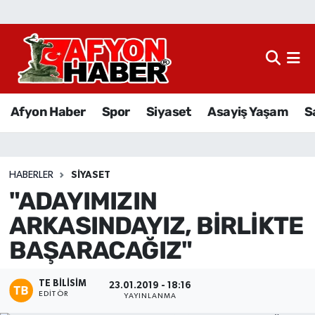
Afyon Haber
Siyaset
Afyon Haber
Spor
Siyaset
Asayiş Yaşam
S
Spor
Asayiş Yaşam
HABERLER
SIYASET
"ADAYIMIZIN
Sağlık
ARKASINDAYIZ, BİRLİKTE
Eğitim
BAŞARACAĞIZ"
Sivil Toplum
TE BILISIM
23.01.2019 - 18:16
EDITÖR
YAYINLANMA
Ekonomi