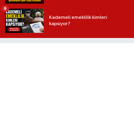
6
Kademeli emeklilik kimleri
kapsıyor?