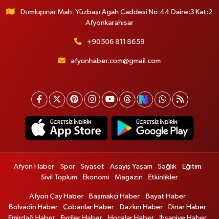
Dumlupınar Mah. Yüzbaşı Agah Caddesi No:44 Daire:3 Kat:2
Afyonkarahisar
+90506 811 8659
afyonhaber.com@gmail.com
Afyon Haber
Spor
Siyaset
Asayiş Yaşam
Sağlık
Eğitim
Sivil Toplum
Ekonomi
Magazin
Etkinlikler
Afyon Çay Haber
Başmakçı Haber
Bayat Haber
Bolvadin Haber
Çobanlar Haber
Dazkırı Haber
Dinar Haber
Emirdağ Haber
Evciler Haber
Hocalar Haber
İhsaniye Haber