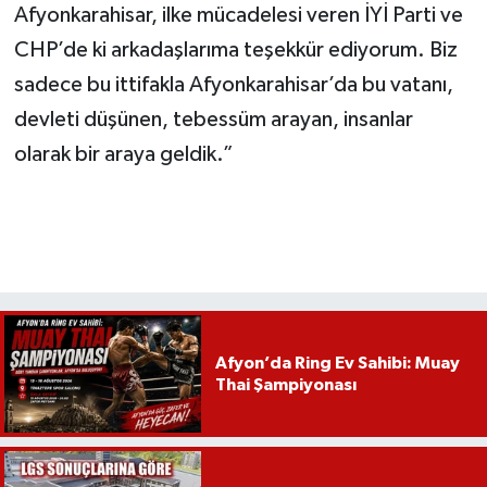
Afyonkarahisar, ilke mücadelesi veren İYİ Parti ve
CHP’de ki arkadaşlarıma teşekkür ediyorum. Biz
sadece bu ittifakla Afyonkarahisar’da bu vatanı,
devleti düşünen, tebessüm arayan, insanlar
olarak bir araya geldik.”
Afyon’da Ring Ev Sahibi: Muay
Thai Şampiyonası