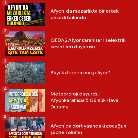
1
Afyon'da mezarlıkta bir erkek
cesedi bulundu
2
OEDAŞ Afyonkarahisar ili elektrik
kesintileri duyurusu
3
Büyük deprem mi geliyor?
4
Meteoroloji duyurdu:
Afyonkarahisar 5 Günlük Hava
Durumu
5
Afyon’da dört yaşındaki çocuğun
şüpheli ölümü