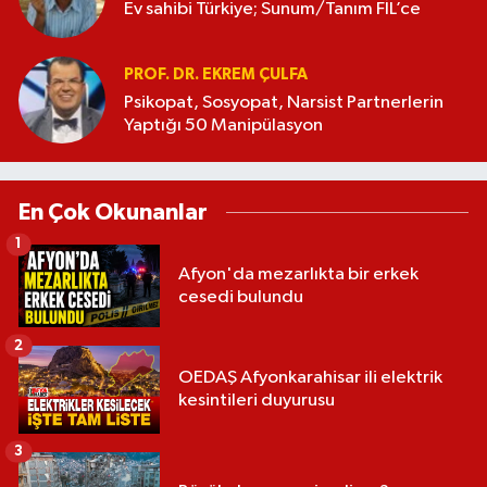
Ev sahibi Türkiye; Sunum/Tanım FİL’ce
PROF. DR. EKREM ÇULFA
Psikopat, Sosyopat, Narsist Partnerlerin
Yaptığı 50 Manipülasyon
En Çok Okunanlar
1
Afyon'da mezarlıkta bir erkek
cesedi bulundu
2
OEDAŞ Afyonkarahisar ili elektrik
kesintileri duyurusu
3