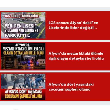
LGS sonucu Afyon'daki Fen
Liselerinde lider değişti!..
Afyon'da mezarlıktaki ölümle
ilgili olayın detayları belli oldu
Afyon’da dört yaşındaki
çocuğun şüpheli ölümü