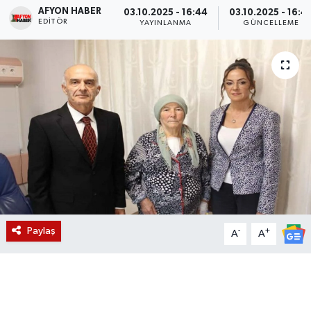
AFYON HABER
03.10.2025 - 16:44
03.10.2025 - 16:4
EDITÖR
Magazin
YAYINLANMA
GÜNCELLEME
Etkinlikler
Paylaş
-
+
A
A