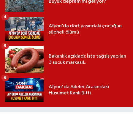
Büyük deprem mi geliyor?
4
Afyon’da dört yaşındaki çocuğun
şüpheli ölümü
5
Bakanlık açıkladı: İşte tağşiş yapılan
3 sucuk markası!..
6
Afyon'da Aileler Arasındaki
Husumet Kanlı Bitti