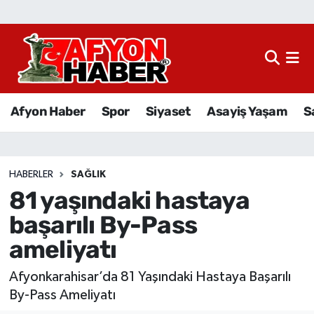
Afyon Haber
Siyaset
Afyon Haber
Spor
Siyaset
Asayiş Yaşam
S
Spor
Asayiş Yaşam
HABERLER
SAĞLIK
81 yaşındaki hastaya
Sağlık
başarılı By-Pass
Eğitim
ameliyatı
Sivil Toplum
Afyonkarahisar’da 81 Yaşındaki Hastaya Başarılı
By-Pass Ameliyatı
Ekonomi