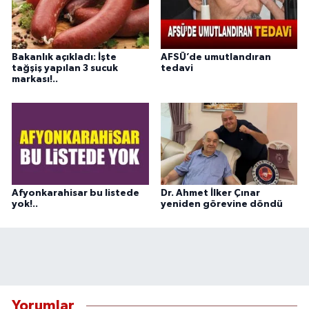
Bakanlık açıkladı: İşte
AFSÜ’de umutlandıran
tağşiş yapılan 3 sucuk
tedavi
markası!..
Afyonkarahisar bu listede
Dr. Ahmet İlker Çınar
yok!..
yeniden görevine döndü
Yorumlar