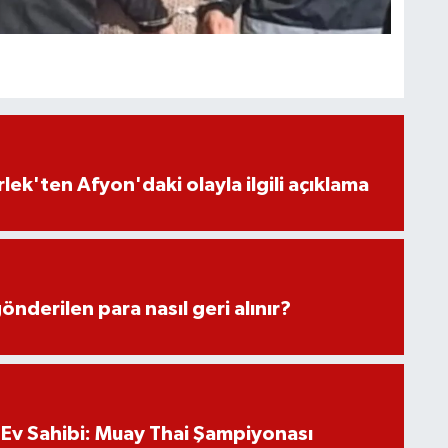
lek'ten Afyon'daki olayla ilgili açıklama
önderilen para nasıl geri alınır?
Ev Sahibi: Muay Thai Şampiyonası