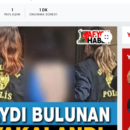
1
1 DK
PAYLAŞIM
OKUNMA SÜRESI
Y