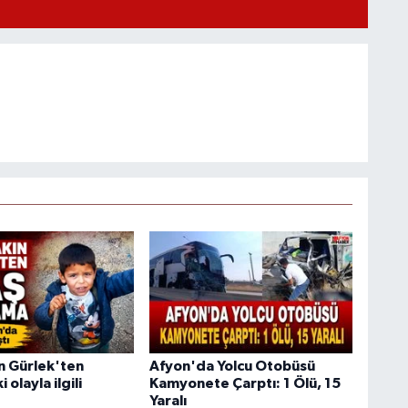
n Gürlek'ten
Afyon'da Yolcu Otobüsü
olayla ilgili
Kamyonete Çarptı: 1 Ölü, 15
Yaralı