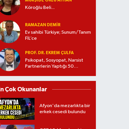
MÜRŞIDE OKLU AYHAN
Köroğlu Beli...
RAMAZAN DEMİR
Ev sahibi Türkiye; Sunum/Tanım
FİL’ce
PROF. DR. EKREM ÇULFA
Psikopat, Sosyopat, Narsist
Partnerlerin Yaptığı 50
Manipülasyon
En Çok Okunanlar
Afyon'da mezarlıkta bir
erkek cesedi bulundu