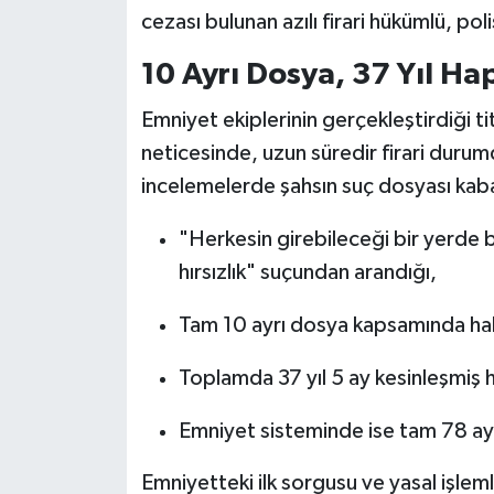
cezası bulunan azılı firari hükümlü, pol
10 Ayrı Dosya, 37 Yıl Ha
Emniyet ekiplerinin gerçekleştirdiği ti
neticesinde, uzun süredir firari duru
incelemelerde şahsın suç dosyası kabarı
"Herkesin girebileceği bir yerde bı
hırsızlık" suçundan arandığı,
Tam 10 ayrı dosya kapsamında hak
Toplamda 37 yıl 5 ay kesinleşmiş h
Emniyet sisteminde ise tam 78 ayr
Emniyetteki ilk sorgusu ve yasal işle