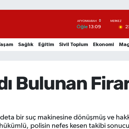
2
Öğle
13:09
Yaşam
Sağlık
Eğitim
Sivil Toplum
Ekonomi
Mag
ı Bulunan Firar
deta bir suç makinesine dönüşmüş ve hakkı
i hükümlü, polisin nefes kesen takibi sonucu