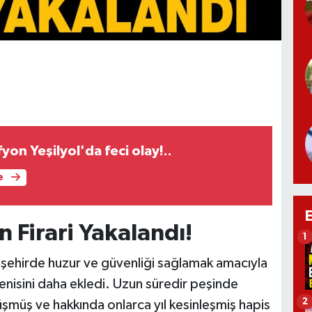
yon Yeşilyol'da feci olay!..
e
 Firari Yakalandı!
1
 şehirde huzur ve güvenliği sağlamak amacıyla
enisini daha ekledi. Uzun süredir peşinde
2
şmüş ve hakkında onlarca yıl kesinleşmiş hapis