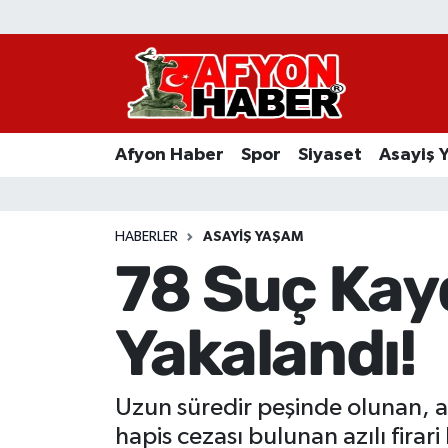
Afyon Haber
Siyaset
Afyon Haber
Spor
Siyaset
Asayiş 
Spor
Asayiş Yaşam
HABERLER
ASAYIŞ YAŞAM
78 Suç Kayd
Sağlık
Yakalandı!
Eğitim
Sivil Toplum
Uzun süredir peşinde olunan, a
Ekonomi
hapis cezası bulunan azılı firar