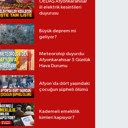
OEDAŞ Afyonkarahisar
ili elektrik kesintileri
duyurusu
Büyük deprem mi
geliyor?
Meteoroloji duyurdu:
Afyonkarahisar 5 Günlük
Hava Durumu
Afyon’da dört yaşındaki
çocuğun şüpheli ölümü
Kademeli emeklilik
kimleri kapsıyor?