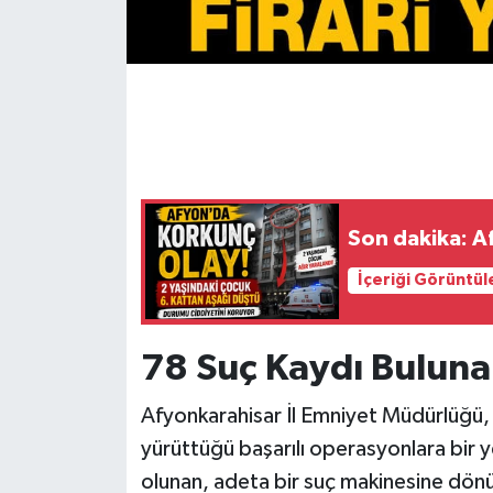
Son dakika: Af
İçeriği Görüntül
78 Suç Kaydı Bulunan
Afyonkarahisar İl Emniyet Müdürlüğü,
yürüttüğü başarılı operasyonlara bir y
olunan, adeta bir suç makinesine dönü