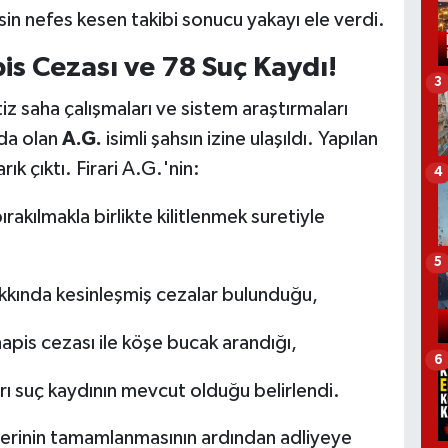
isin nefes kesen takibi sonucu yakayı ele verdi.
pis Cezası ve 78 Suç Kaydı!
3
tiz saha çalışmaları ve sistem araştırmaları
mda olan
A.G.
isimli şahsın izine ulaşıldı. Yapılan
k çıktı. Firari A.G.'nin:
4
rakılmakla birlikte kilitlenmek suretiyle
5
kında kesinleşmiş cezalar bulunduğu,
apis cezası ile köşe bucak arandığı,
6
ı suç kaydının mevcut olduğu belirlendi.
mlerinin tamamlanmasının ardından adliyeye