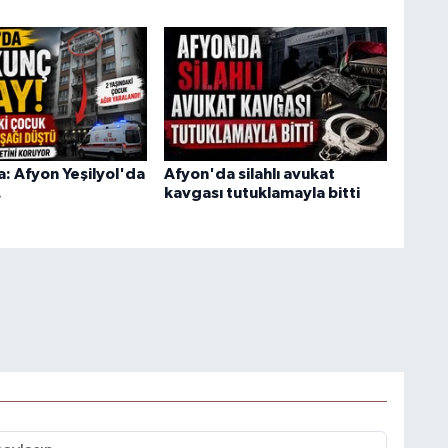
a: Afyon Yeşilyol'da
Afyon'da silahlı avukat
.
kavgası tutuklamayla bitti