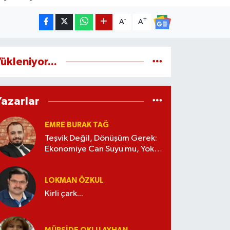
-
+
A
A
ükleniyor...
Yazarlar
EMRE BURAK TAĞ
Teşvik Değil, Dönüşüm Gerek:
Ekonomiye Can Suyu mu, Yoksa
Kaynak İsrafı mı?
LOKMAN ÖZKUL
Kirli çark...