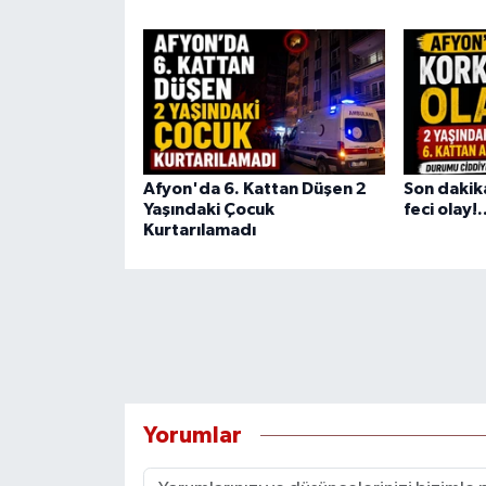
Afyon'da 6. Kattan Düşen 2
Son dakik
Yaşındaki Çocuk
feci olay!.
Kurtarılamadı
Yorumlar