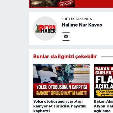
EDITÖR HAKKINDA
Halime Nur Kavas
Bunlar da ilginizi çekebilir
Yolcu otobüsünün çarptığı
Bakan Akı
kamyonet sürücüsü hayatını
Afyon'daki 
kaybetti
açıklama