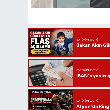
EDITÖRÜN SEÇTIĞI
Bakan Akın Gür
EDITÖRÜN SEÇTIĞI
İBAN'a yanlış g
EDITÖRÜN SEÇTIĞI
Afyon’da Ring 