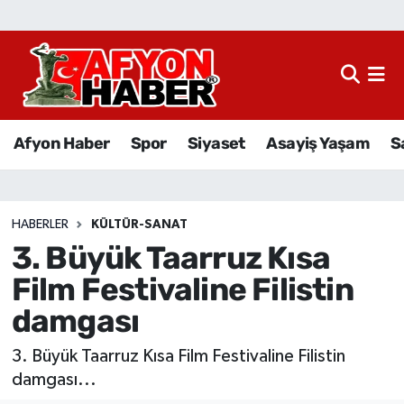
Afyon Haber
Siyaset
Afyon Haber
Spor
Siyaset
Asayiş Yaşam
S
Spor
Asayiş Yaşam
HABERLER
KÜLTÜR-SANAT
3. Büyük Taarruz Kısa
Sağlık
Film Festivaline Filistin
Eğitim
damgası
Sivil Toplum
3. Büyük Taarruz Kısa Film Festivaline Filistin
damgası...
Ekonomi