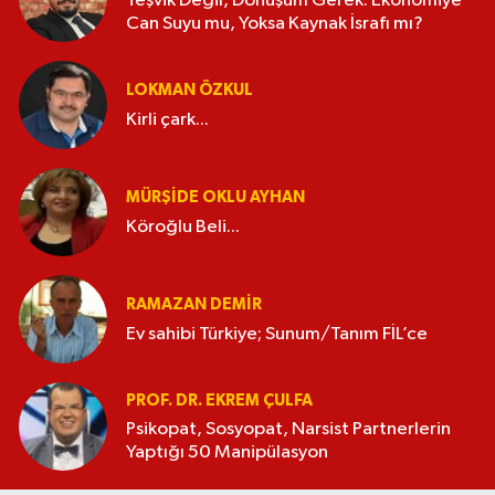
Teşvik Değil, Dönüşüm Gerek: Ekonomiye
Can Suyu mu, Yoksa Kaynak İsrafı mı?
LOKMAN ÖZKUL
Kirli çark...
MÜRŞIDE OKLU AYHAN
Köroğlu Beli...
RAMAZAN DEMİR
Ev sahibi Türkiye; Sunum/Tanım FİL’ce
PROF. DR. EKREM ÇULFA
Psikopat, Sosyopat, Narsist Partnerlerin
Yaptığı 50 Manipülasyon