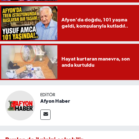
Afyon'da doğdu, 101 yaşına
geldi, komşularıyla kutladı!..
Hayat kurtaran manevra, son
anda kurtuldu
EDITÖR
Afyon Haber