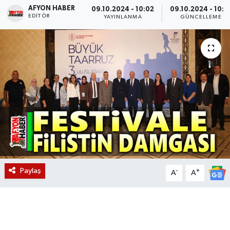
AFYON HABER
09.10.2024 - 10:02
09.10.2024 - 10:1
EDITÖR
Magazin
YAYINLANMA
GÜNCELLEME
Etkinlikler
Paylaş
-
+
A
A