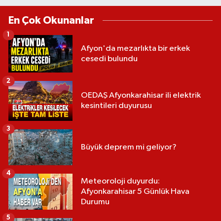
En Çok Okunanlar
1
Afyon'da mezarlıkta bir erkek
cesedi bulundu
2
OEDAŞ Afyonkarahisar ili elektrik
kesintileri duyurusu
3
Büyük deprem mi geliyor?
4
Meteoroloji duyurdu:
Afyonkarahisar 5 Günlük Hava
Durumu
5