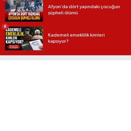
Afyon’da dört yaşındaki çocuğun
şüpheli ölümü
6
Kademeli emeklilik kimleri
kapsıyor?