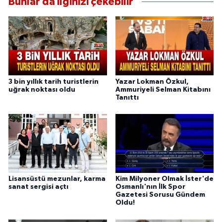
Bunlar da ilginizi çekebilir
3 bin yıllık tarih turistlerin
Yazar Lokman Özkul,
uğrak noktası oldu
Ammuriyeli Selman Kitabını
Tanıttı
Lisansüstü mezunlar, karma
Kim Milyoner Olmak İster'de
sanat sergisi açtı
Osmanlı'nın İlk Spor
Gazetesi Sorusu Gündem
Oldu!