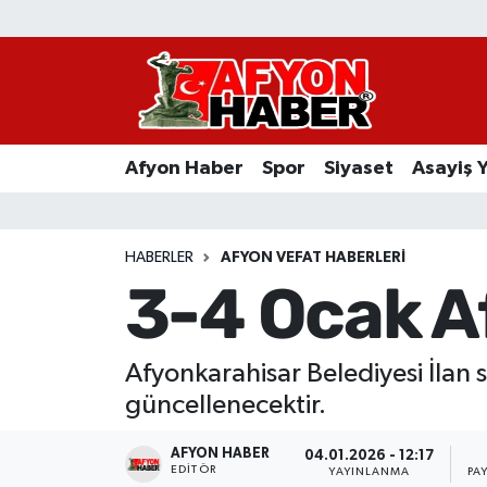
Afyon Haber
Siyaset
Afyon Haber
Spor
Siyaset
Asayiş 
Spor
Asayiş Yaşam
HABERLER
AFYON VEFAT HABERLERI
3-4 Ocak A
Sağlık
Eğitim
Afyonkarahisar Belediyesi İlan s
güncellenecektir.
Sivil Toplum
AFYON HABER
04.01.2026 - 12:17
Ekonomi
EDITÖR
YAYINLANMA
PA