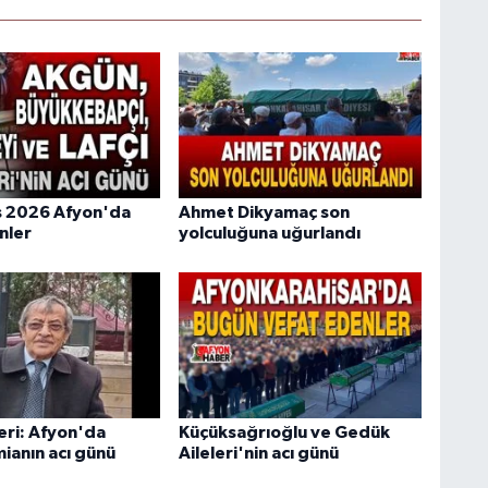
s 2026 Afyon'da
Ahmet Dikyamaç son
nler
yolculuğuna uğurlandı
eri: Afyon'da
Küçüksağrıoğlu ve Gedük
ianın acı günü
Aileleri'nin acı günü