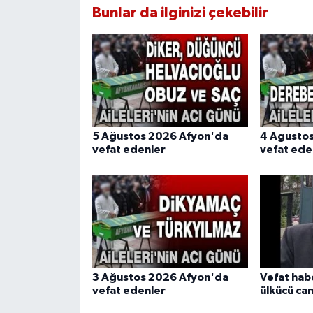
Bunlar da ilginizi çekebilir
5 Ağustos 2026 Afyon'da
4 Agusto
vefat edenler
vefat ede
3 Ağustos 2026 Afyon'da
Vefat hab
vefat edenler
ülkücü cam