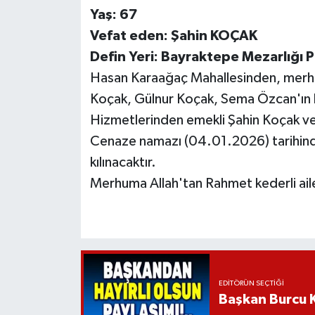
Yaş: 67
Vefat eden: Şahin KOÇAK
Defin Yeri: Bayraktepe Mezarlığı Pa
Hasan Karaağaç Mahallesinden, merh
Koçak, Gülnur Koçak, Sema Özcan'ın b
Hizmetlerinden emekli Şahin Koçak vef
Cenaze namazı (04.01.2026) tarihind
kılınacaktır.
Merhuma Allah'tan Rahmet kederli ailes
EDITÖRÜN SEÇTIĞI
Başkan Burcu K