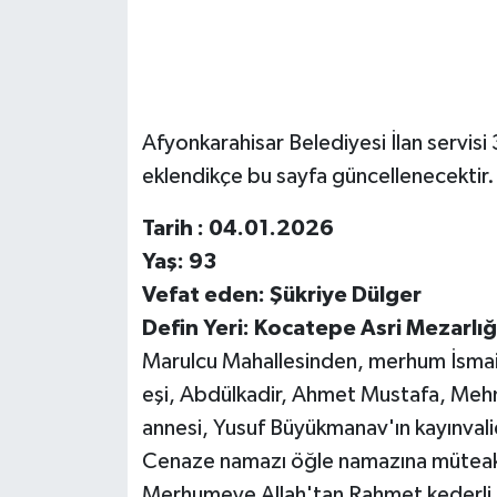
Afyonkarahisar Belediyesi İlan servisi 3
eklendikçe bu sayfa güncellenecektir.
Tarih : 04.01.2026
Yaş: 93
Vefat eden: Şükriye Dülger
Defin Yeri: Kocatepe Asri Mezarlığı 
Marulcu Mahallesinden, merhum İsmail
eşi, Abdülkadir, Ahmet Mustafa, Mehm
annesi, Yusuf Büyükmanav'ın kayınvalid
Cenaze namazı öğle namazına müteakip
Merhumeye Allah'tan Rahmet kederli ai