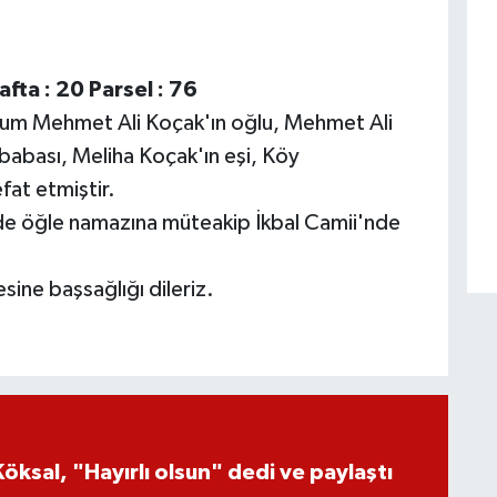
fta : 20 Parsel : 76
um Mehmet Ali Koçak'ın oğlu, Mehmet Ali
abası, Meliha Koçak'ın eşi, Köy
at etmiştir.
e öğle namazına müteakip İkbal Camii'nde
ine başsağlığı dileriz.
öksal, "Hayırlı olsun" dedi ve paylaştı