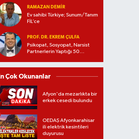
RAMAZAN DEMİR
Ev sahibi Türkiye; Sunum/Tanım
FİL’ce
PROF. DR. EKREM ÇULFA
Psikopat, Sosyopat, Narsist
Partnerlerin Yaptığı 50
Manipülasyon
En Çok Okunanlar
Afyon'da mezarlıkta bir
erkek cesedi bulundu
OEDAŞ Afyonkarahisar
ili elektrik kesintileri
duyurusu