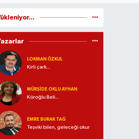
ükleniyor...
Yazarlar
LOKMAN ÖZKUL
Kirli çark...
MÜRŞIDE OKLU AYHAN
Köroğlu Beli...
EMRE BURAK TAĞ
Teşviki bilen, geleceği okur