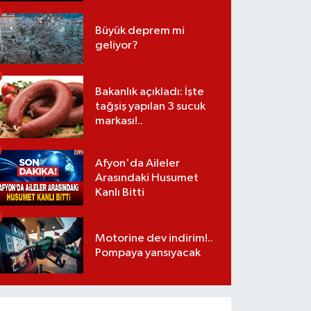
Büyük deprem mi
geliyor?
Bakanlık açıkladı: İşte
tağşiş yapılan 3 sucuk
markası!..
Afyon'da Aileler
Arasındaki Husumet
Kanlı Bitti
Motorine dev indirim!..
Pompaya yansıyacak