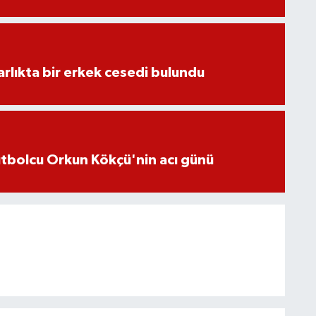
lıkta bir erkek cesedi bulundu
futbolcu Orkun Kökçü'nin acı günü