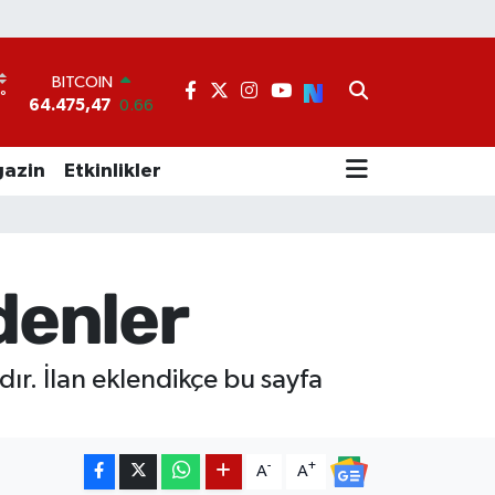
BITCOIN
64.475,47
0.66
°
DOLAR
7
47,5971
0.05
EURO
55,1336
0.18
azin
Etkinlikler
STERLİN
64,2534
0.22
GRAM ALTIN
6518.23
0.39
BİST100
denler
13.703
0
dır. İlan eklendikçe bu sayfa
-
+
A
A