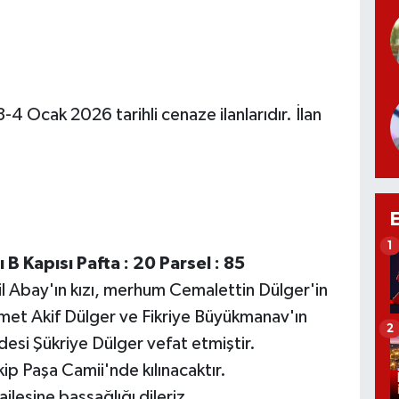
-4 Ocak 2026 tarihli cenaze ilanlarıdır. İlan
1
B Kapısı Pafta : 20 Parsel : 85
 Abay'ın kızı, merhum Cemalettin Dülger'in
et Akif Dülger ve Fikriye Büyükmanav'ın
2
esi Şükriye Dülger vefat etmiştir.
 Paşa Camii'nde kılınacaktır.
lesine başsağlığı dileriz.