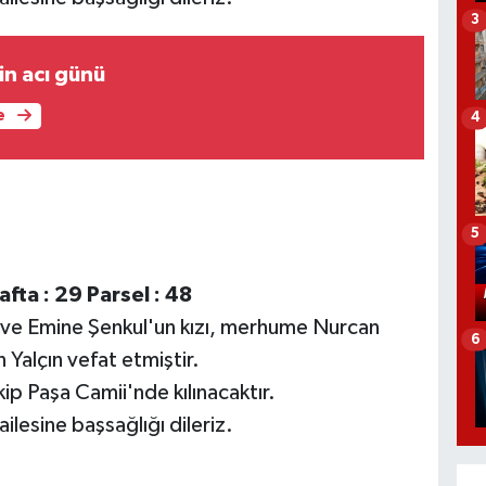
3
in acı günü
e
4
5
fta : 29 Parsel : 48
 ve Emine Şenkul'un kızı, merhume Nurcan
6
n Yalçın vefat etmiştir.
 Paşa Camii'nde kılınacaktır.
lesine başsağlığı dileriz.