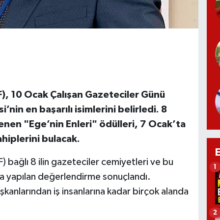
), 10 Ocak Çalışan Gazeteciler Günü
nin en başarılı isimlerini belirledi. 8
rlenen "Ege’nin Enleri" ödülleri, 7 Ocak’ta
iplerini bulacak.
bağlı 8 ilin gazeteciler cemiyetleri ve bu
1
la yapılan değerlendirme sonuçlandı.
kanlarından iş insanlarına kadar birçok alanda
2