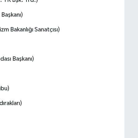
 Başkanı)
rizm Bakanlığı Sanatçısı)
dası Başkanı)
ubu)
rakları)