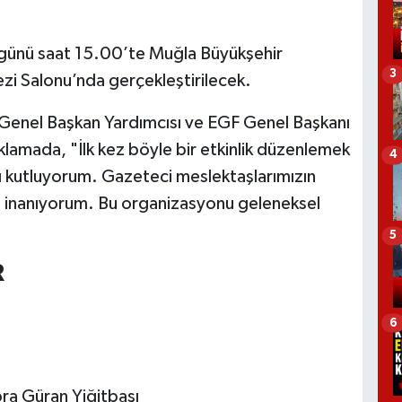
günü saat 15.00’te Muğla Büyükşehir
3
zi Salonu’nda gerçekleştirilecek.
Genel Başkan Yardımcısı ve EGF Genel Başkanı
çıklamada, "İlk kez böyle bir etkinlik düzenlemek
4
rı kutluyorum. Gazeteci meslektaşlarımızın
ine inanıyorum. Bu organizasyonu geleneksel
5
R
6
bra Güran Yiğitbaşı