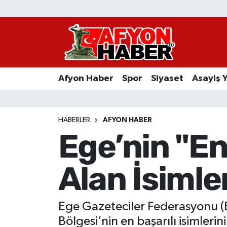
Afyon Haber
Siyaset
Afyon Haber
Spor
Siyaset
Asayiş 
Spor
Asayiş Yaşam
HABERLER
AFYON HABER
Ege’nin "Enl
Sağlık
Alan İsimle
Eğitim
Sivil Toplum
Ege Gazeteciler Federasyonu (
Ekonomi
Bölgesi’nin en başarılı isimlerini