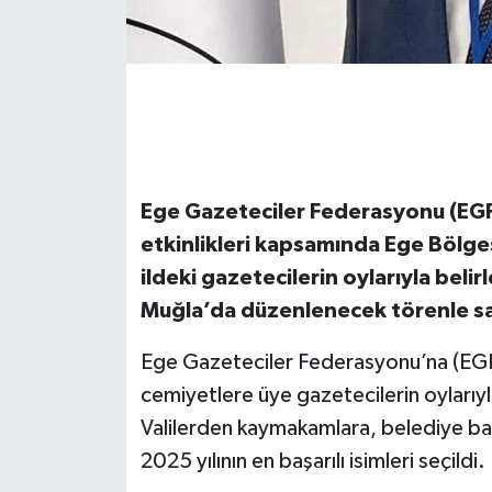
Ege Gazeteciler Federasyonu (EGF
etkinlikleri kapsamında Ege Bölgesi’
ildeki gazetecilerin oylarıyla beli
Muğla’da düzenlenecek törenle sah
Ege Gazeteciler Federasyonu’na (EGF) 
cemiyetlere üye gazetecilerin oylarıy
Valilerden kaymakamlara, belediye baş
2025 yılının en başarılı isimleri seçildi.