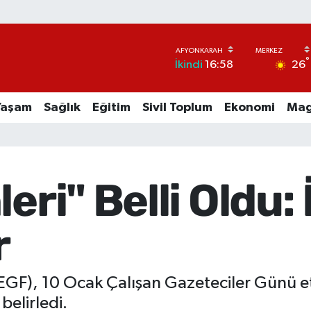
°
26
İkindi
16:58
Yaşam
Sağlık
Eğitim
Sivil Toplum
Ekonomi
Mag
eri" Belli Oldu:
r
EGF), 10 Ocak Çalışan Gazeteciler Günü et
 belirledi.