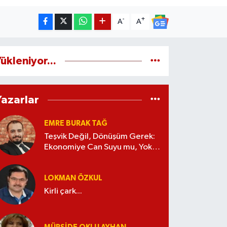
-
+
A
A
ükleniyor...
Yazarlar
EMRE BURAK TAĞ
Teşvik Değil, Dönüşüm Gerek:
Ekonomiye Can Suyu mu, Yoksa
Kaynak İsrafı mı?
LOKMAN ÖZKUL
Kirli çark...