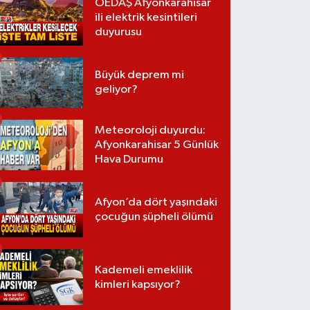
OEDAŞ Afyonkarahisar
ili elektrik kesintileri
duyurusu
Büyük deprem mi
geliyor?
Meteoroloji duyurdu:
Afyonkarahisar 5 Günlük
Hava Durumu
Afyon’da dört yaşındaki
çocuğun şüpheli ölümü
Kademeli emeklilik
kimleri kapsıyor?