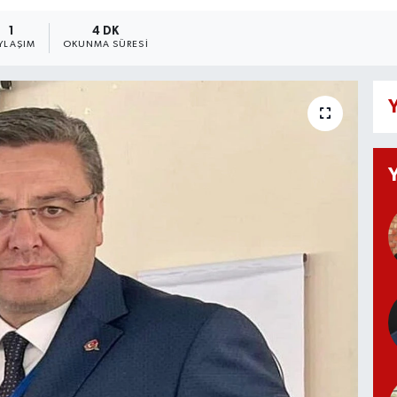
1
4 DK
YLAŞIM
OKUNMA SÜRESI
Y