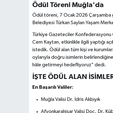
Ödül Töreni Muğla'da
Ödül töreni, 7 Ocak 2026 Çarşamba 
Belediyesi Türkan Saylan Yaşam Merke
Türkiye Gazeteciler Konfederasyonu 
Cem Kaytan, etkinlikle ilgili yaptığı a
istedik. Ödül alan tüm kişi ve kurumla
oylarıyla doğru isimlerin belirlendiğ
hâle getirmeyi hedefliyoruz" dedi.
İŞTE ÖDÜL ALAN İSİMLE
En Başarılı Valiler:
Muğla Valisi Dr. İdris Akbıyık
Afyonkarahisar Valisi Doç. Dr. Kü