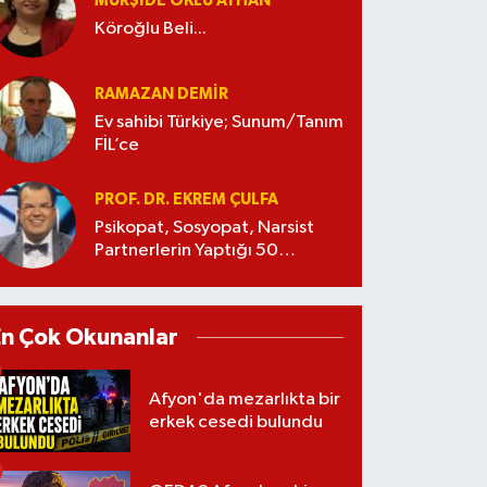
MÜRŞIDE OKLU AYHAN
Köroğlu Beli...
RAMAZAN DEMİR
Ev sahibi Türkiye; Sunum/Tanım
FİL’ce
PROF. DR. EKREM ÇULFA
Psikopat, Sosyopat, Narsist
Partnerlerin Yaptığı 50
Manipülasyon
En Çok Okunanlar
Afyon'da mezarlıkta bir
erkek cesedi bulundu