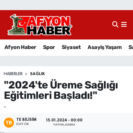
Afyon Haber
Siyaset
Afyon Haber
Spor
Siyaset
Asayiş Yaşam
S
Spor
Asayiş Yaşam
HABERLER
SAĞLIK
"2024'te Üreme Sağlığı
Sağlık
Eğitimleri Başladı!"
Eğitim
-
Sivil Toplum
TE BILISIM
15.01.2024 - 00:00
EDITÖR
YAYINLANMA
Ekonomi