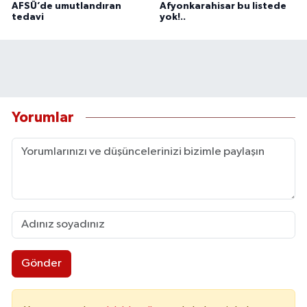
AFSÜ’de umutlandıran
Afyonkarahisar bu listede
tedavi
yok!..
Yorumlar
Gönder