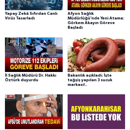
Yapay Zekâ Sıfırdan Canlı
Afyon Sağlık
Virüs Tasarladı
Müdürlüğü’nde Yeni Atama:
Görkem Akayın Göreve
Başladı
İl Sağlık Müdürü Dr. Hakkı
Bakanlık açıkladı: İşte
Öztürk duyurdu
tağşiş yapılan 3 sucuk
markası!..