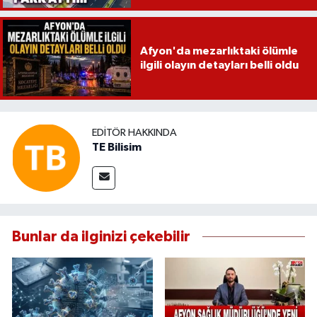
Afyon'da mezarlıktaki ölümle
ilgili olayın detayları belli oldu
EDITÖR HAKKINDA
TE Bilisim
Bunlar da ilginizi çekebilir