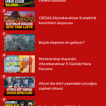
cesedi bulundu
2
OEDAŞ Afyonkarahisar ili elektrik
kesintileri duyurusu
3
Büyük deprem mi geliyor?
4
Meteoroloji duyurdu:
Afyonkarahisar 5 Günlük Hava
Durumu
5
Afyon’da dört yaşındaki çocuğun
şüpheli ölümü
6