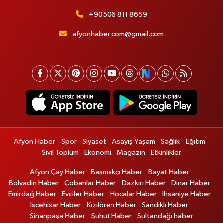
+90506 811 8659
afyonhaber.com@gmail.com
Afyon Haber
Spor
Siyaset
Asayiş Yaşam
Sağlık
Eğitim
Sivil Toplum
Ekonomi
Magazin
Etkinlikler
Afyon Çay Haber
Başmakçı Haber
Bayat Haber
Bolvadin Haber
Çobanlar Haber
Dazkırı Haber
Dinar Haber
Emirdağ Haber
Evciler Haber
Hocalar Haber
İhsaniye Haber
İscehisar Haber
Kızılören Haber
Sandıklı Haber
Sinanpaşa Haber
Şuhut Haber
Sultandağı haber