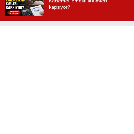
Kademeli emeklilik kimleri
kapsıyor?