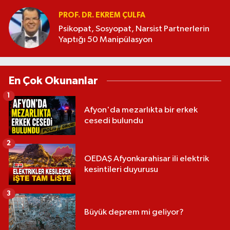
PROF. DR. EKREM ÇULFA
Psikopat, Sosyopat, Narsist Partnerlerin
Yaptığı 50 Manipülasyon
En Çok Okunanlar
1
Afyon'da mezarlıkta bir erkek
cesedi bulundu
2
OEDAŞ Afyonkarahisar ili elektrik
kesintileri duyurusu
3
Büyük deprem mi geliyor?