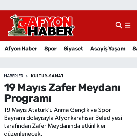
Afyon Haber
Siyaset
Afyon Haber
Spor
Siyaset
Asayiş Yaşam
S
Spor
Asayiş Yaşam
HABERLER
KÜLTÜR-SANAT
19 Mayıs Zafer Meydanı
Sağlık
Programı
Eğitim
19 Mayıs Atatürk’ü Anma Gençlik ve Spor
Sivil Toplum
Bayramı dolayısıyla Afyonkarahisar Belediyesi
tarafından Zafer Meydanında etkinlikler
Ekonomi
düzenlenecek.