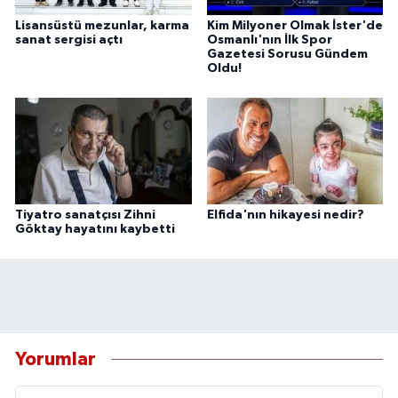
Lisansüstü mezunlar, karma
Kim Milyoner Olmak İster'de
sanat sergisi açtı
Osmanlı'nın İlk Spor
Gazetesi Sorusu Gündem
Oldu!
Tiyatro sanatçısı Zihni
Elfida'nın hikayesi nedir?
Göktay hayatını kaybetti
Yorumlar