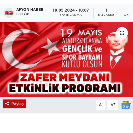
AFYON HABER
Magazin
19.05.2024 - 10:07
1
EDITÖR
YAYINLANMA
PAYLAŞIM
OKUN
Etkinlikler
Paylaş
-
+
A
A