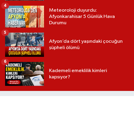
4
Meteoroloji duyurdu:
Afyonkarahisar 5 Günlük Hava
Durumu
5
Afyon’da dört yaşındaki çocuğun
şüpheli ölümü
6
Kademeli emeklilik kimleri
kapsıyor?