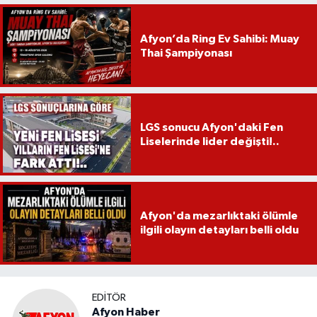
Afyon’da Ring Ev Sahibi: Muay
Thai Şampiyonası
LGS sonucu Afyon'daki Fen
Liselerinde lider değişti!..
Afyon'da mezarlıktaki ölümle
ilgili olayın detayları belli oldu
EDITÖR
Afyon Haber