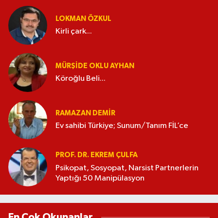
LOKMAN ÖZKUL
Kirli çark...
MÜRŞIDE OKLU AYHAN
Köroğlu Beli...
RAMAZAN DEMİR
Ev sahibi Türkiye; Sunum/Tanım FİL’ce
PROF. DR. EKREM ÇULFA
Psikopat, Sosyopat, Narsist Partnerlerin
Yaptığı 50 Manipülasyon
En Çok Okunanlar