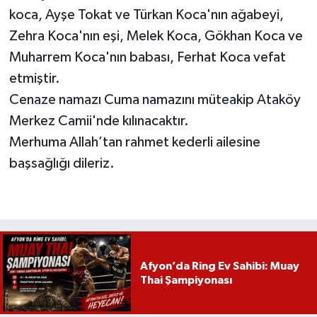
koca, Ayşe Tokat ve Türkan Koca'nın ağabeyi,
Zehra Koca'nın eşi, Melek Koca, Gökhan Koca ve
Muharrem Koca'nın babası, Ferhat Koca vefat
etmiştir.
Cenaze namazı Cuma namazını müteakip Ataköy
Merkez Camii'nde kılınacaktır.
Merhuma Allah’tan rahmet kederli ailesine
başsağlığı dileriz.
Afyon’da Ring Ev Sahibi: Muay
Thai Şampiyonası