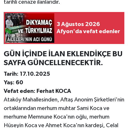
tarihli cenaze ilanlarıdır.
3 Ağustos 2026
Afyon'da vefat edenler
GÜN İÇİNDE İLAN EKLENDİKÇE BU
SAYFA GÜNCELLENECEKTİR.
Tarih: 17.10.2025
Yaş: 60
Vefat eden: Ferhat KOCA
Ataköy Mahallesinden, Aftaş Anonim Şirketleri'nin
ortaklarından merhum muhtar Sami Koca ve
merhume Memnune Koca'nın oğlu, merhum
Hüseyin Koca ve Ahmet Koca'nın kardeşi, Celal