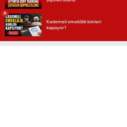
şüpheli ölümü
6
Kademeli emeklilik kimleri
kapsıyor?