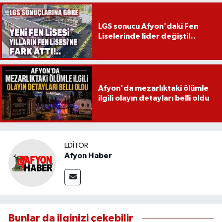
LGS sonucu Afyon'daki Fen
Liselerinde lider değişti!..
Afyon'da mezarlıktaki ölümle
ilgili olayın detayları belli oldu
EDITÖR
Afyon Haber
Bunlar da ilginizi çekebilir