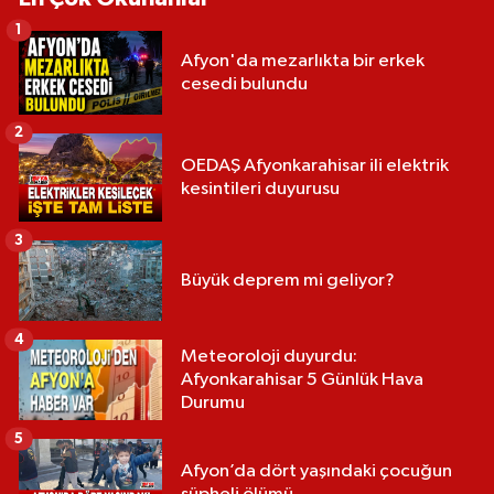
1
Afyon'da mezarlıkta bir erkek
cesedi bulundu
2
OEDAŞ Afyonkarahisar ili elektrik
kesintileri duyurusu
3
Büyük deprem mi geliyor?
4
Meteoroloji duyurdu:
Afyonkarahisar 5 Günlük Hava
Durumu
5
Afyon’da dört yaşındaki çocuğun