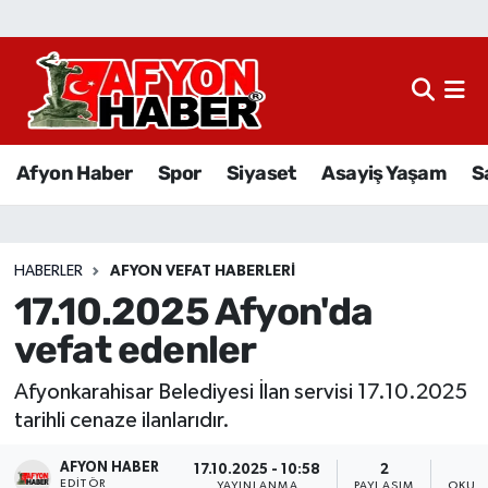
Afyon Haber
Siyaset
Afyon Haber
Spor
Siyaset
Asayiş Yaşam
S
Spor
Asayiş Yaşam
HABERLER
AFYON VEFAT HABERLERI
17.10.2025 Afyon'da
Sağlık
vefat edenler
Eğitim
Afyonkarahisar Belediyesi İlan servisi 17.10.2025
Sivil Toplum
tarihli cenaze ilanlarıdır.
AFYON HABER
Ekonomi
17.10.2025 - 10:58
2
EDITÖR
YAYINLANMA
PAYLAŞIM
OKUNM