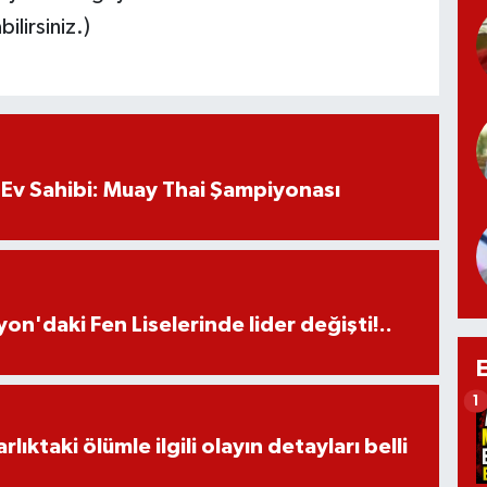
ilirsiniz.)
Ev Sahibi: Muay Thai Şampiyonası
on'daki Fen Liselerinde lider değişti!..
1
ıktaki ölümle ilgili olayın detayları belli