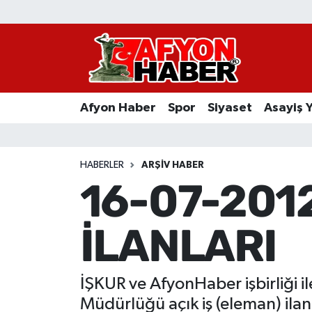
Afyon Haber
Siyaset
Afyon Haber
Spor
Siyaset
Asayiş 
Spor
Asayiş Yaşam
HABERLER
ARŞIV HABER
16-07-201
Sağlık
İLANLARI
Eğitim
Sivil Toplum
İŞKUR ve AfyonHaber işbirliği il
Ekonomi
Müdürlüğü açık iş (eleman) ila