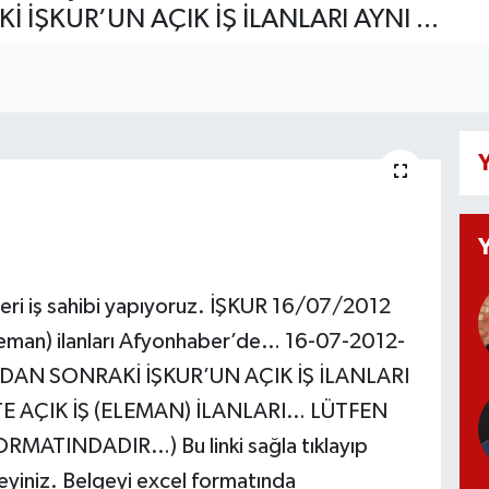
 İŞKUR’UN AÇIK İŞ İLANLARI AYNI ...
Y
zleri iş sahibi yapıyoruz. İŞKUR 16/07/2012
eleman) ilanları Afyonhaber’de… 16-07-2012-
 BUNDAN SONRAKİ İŞKUR’UN AÇIK İŞ İLANLARI
 AÇIK İŞ (ELEMAN) İLANLARI… LÜTFEN
MATINDADIR…) Bu linki sağla tıklayıp
leyiniz. Belgeyi excel formatında