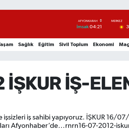
İmsak
04:21
Yaşam
Sağlık
Eğitim
Sivil Toplum
Ekonomi
Mag
2 İŞKUR İŞ-EL
e işsizleri iş sahibi yapıyoruz. İŞKUR 16/0
nları Afyonhaber’de…rnrn16-07-2012-iskur-i