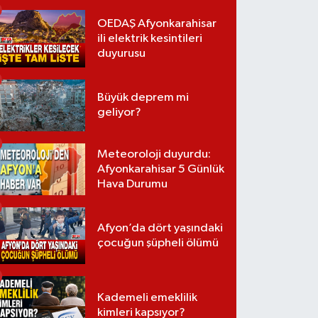
OEDAŞ Afyonkarahisar
ili elektrik kesintileri
duyurusu
Büyük deprem mi
geliyor?
Meteoroloji duyurdu:
Afyonkarahisar 5 Günlük
Hava Durumu
Afyon’da dört yaşındaki
çocuğun şüpheli ölümü
Kademeli emeklilik
kimleri kapsıyor?