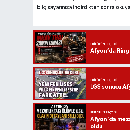
bilgisayarınıza indirdikten sonra okuyab
EDITÖRÜN SEÇTIĞI
Afyon’da Ring 
EDITÖRÜN SEÇTIĞI
LGS sonucu Afy
EDITÖRÜN SEÇTIĞI
Afyon'da mezarl
oldu