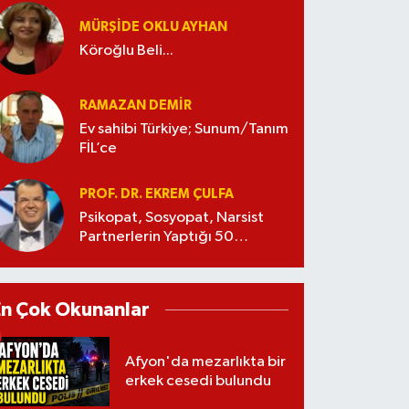
MÜRŞIDE OKLU AYHAN
Köroğlu Beli...
RAMAZAN DEMİR
Ev sahibi Türkiye; Sunum/Tanım
FİL’ce
PROF. DR. EKREM ÇULFA
Psikopat, Sosyopat, Narsist
Partnerlerin Yaptığı 50
Manipülasyon
En Çok Okunanlar
Afyon'da mezarlıkta bir
erkek cesedi bulundu