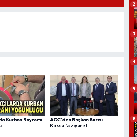
2
3
4
5
6
rda Kurban Bayramı
AGC’den Başkan Burcu
u
Köksal’a ziyaret