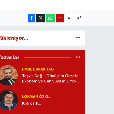
-
+
A
A
ükleniyor...
Yazarlar
EMRE BURAK TAĞ
Teşvik Değil, Dönüşüm Gerek:
Ekonomiye Can Suyu mu, Yoksa
Kaynak İsrafı mı?
LOKMAN ÖZKUL
Kirli çark...