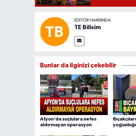
EDITÖR HAKKINDA
TE Bilisim
Bunlar da ilginizi çekebilir
Afyon’da suçlulara nefes
Bıçakçıla
aldırmayan operasyon
yoğunluğ