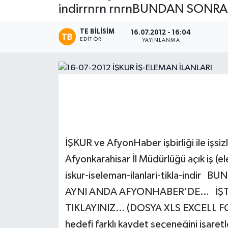
indirrnrn rnrnBUNDAN SONRAKİ
Magazin
TE BILISIM
16.07.2012 - 16:04
EDITÖR
YAYINLANMA
Etkinlikler
İŞKUR ve AfyonHaber işbirliği ile işsi
Afyonkarahisar İl Müdürlüğü açık iş (
iskur-iseleman-ilanlari-tikla-indir
AYNI ANDA AFYONHABER’DE… İŞTE
TIKLAYINIZ… (DOSYA XLS EXCELL FOR
hedefi farklı kaydet seçeneğini işaret