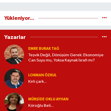
Yükleniyor...
Yazarlar
EMRE BURAK TAĞ
Teşvik Değil, Dönüşüm Gerek: Ekonomiye
Can Suyu mu, Yoksa Kaynak İsrafı mı?
LOKMAN ÖZKUL
Kirli çark...
MÜRŞIDE OKLU AYHAN
Köroğlu Beli...