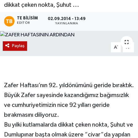
dikkat çeken nokta, Şuhut ...
Magazin
TE BILISIM
02.09.2014 - 13:49
EDITÖR
YAYINLANMA
Etkinlikler
Paylaş
-
+
A
A
Zafer Haftası’nın 92. yıldönümünü geride bıraktık.
Büyük Zafer sayesinde kazandığımız bağımsızlık
ve cumhuriyetimizin nice 92 yılları geride
bırakmasını diliyoruz.
Bu yılki kutlamalarda dikkat çeken nokta, Şuhut ve
Dumlupınar başta olmak üzere “civar”da yapılan