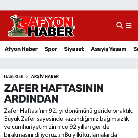
Afyon Haber
Siyaset
Afyon Haber
Spor
Siyaset
Asayiş Yaşam
S
Spor
Asayiş Yaşam
HABERLER
ARŞIV HABER
ZAFER HAFTASININ
Sağlık
ARDINDAN
Eğitim
Zafer Haftası’nın 92. yıldönümünü geride bıraktık.
Sivil Toplum
Büyük Zafer sayesinde kazandığımız bağımsızlık
ve cumhuriyetimizin nice 92 yılları geride
Ekonomi
bırakmasını diliyoruz.rnBu yılki kutlamalarda