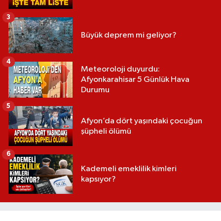
3
Büyük deprem mi geliyor?
4
Meteoroloji duyurdu:
Afyonkarahisar 5 Günlük Hava
Durumu
5
Afyon’da dört yaşındaki çocuğun
şüpheli ölümü
6
Kademeli emeklilik kimleri
kapsıyor?