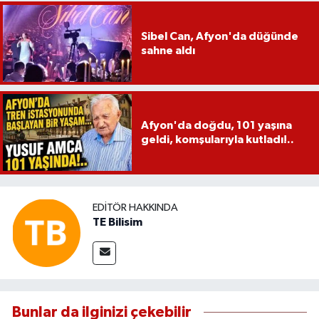
Sibel Can, Afyon'da düğünde
sahne aldı
Afyon'da doğdu, 101 yaşına
geldi, komşularıyla kutladı!..
EDITÖR HAKKINDA
TE Bilisim
Bunlar da ilginizi çekebilir