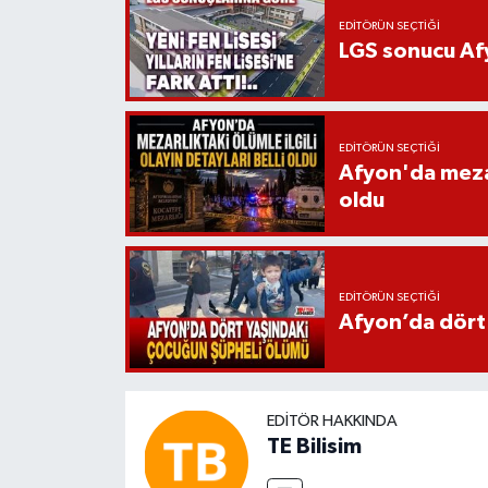
EDITÖRÜN SEÇTIĞI
LGS sonucu Afy
EDITÖRÜN SEÇTIĞI
Afyon'da mezarl
oldu
EDITÖRÜN SEÇTIĞI
Afyon’da dört
EDITÖR HAKKINDA
TE Bilisim