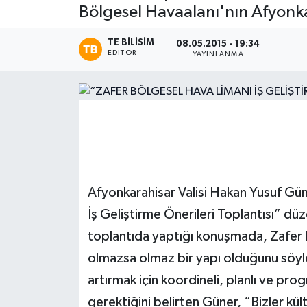
Bölgesel Havaalanı'nın Afyonkar
Magazin
TE BILISIM
08.05.2015 - 19:34
EDITÖR
YAYINLANMA
Etkinlikler
Afyonkarahisar Valisi Hakan Yusuf Gü
İş Geliştirme Önerileri Toplantısı” dü
toplantıda yaptığı konuşmada, Zafer B
olmazsa olmaz bir yapı olduğunu söyled
artırmak için koordineli, planlı ve prog
gerektiğini belirten Güner, “Bizler kül