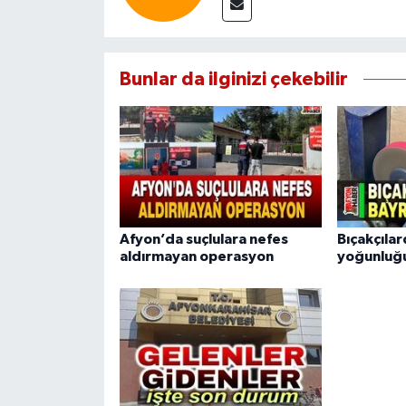
Bunlar da ilginizi çekebilir
Afyon’da suçlulara nefes
Bıçakçıla
aldırmayan operasyon
yoğunluğ