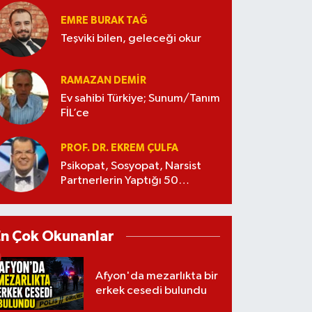
EMRE BURAK TAĞ
Teşviki bilen, geleceği okur
RAMAZAN DEMİR
Ev sahibi Türkiye; Sunum/Tanım
FİL’ce
PROF. DR. EKREM ÇULFA
Psikopat, Sosyopat, Narsist
Partnerlerin Yaptığı 50
Manipülasyon
En Çok Okunanlar
Afyon'da mezarlıkta bir
erkek cesedi bulundu