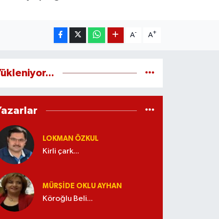
-
+
A
A
ükleniyor...
Yazarlar
LOKMAN ÖZKUL
Kirli çark...
MÜRŞIDE OKLU AYHAN
Köroğlu Beli...