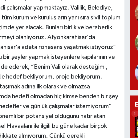
i çalışmalar yapmaktayız. Valilik, Belediye,
 tüm kurum ve kuruluşların yanı sıra sivil toplum
çimde yer alacak. Bunları birlik ve beraberlik
rmeyi planlıyoruz. Afyonkarahisar’da
rahisar’a adeta rönesans yaşatmak istiyoruz”
 bir şeyler yapmak isteyenlere kapılarının ve
ade ederek, “Benim Vali olarak desteğimi,
kle hedef bekliyorum, proje bekliyorum.
 taşımak adına ilk olarak ve olmazsa
lamda hedefi olmadan hiç kimse benden bir şey
hedefler ve günlük çalışmalar istemiyorum”
1
önemli bir potansiyel olduğunu hatırlatan
l Havaalanı ile ilgili bu güne kadar birçok
i dikkate almıyorum. Çünkü gerekli