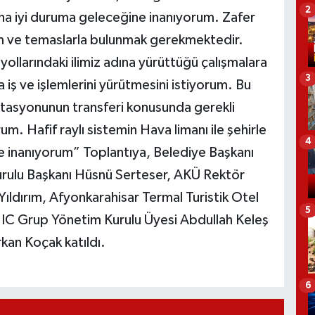
2
ha iyi duruma geleceğine inanıyorum. Zafer
şim ve temaslarla bulunmak gerekmektedir.
 yollarındaki ilimiz adına yürüttüğü çalışmalara
3
da iş ve işlemlerini yürütmesini istiyorum. Bu
İstasyonunun transferi konusunda gerekli
rum. Hafif raylı sistemin Hava limanı ile şehirle
4
ne inanıyorum” Toplantıya, Belediye Başkanı
ulu Başkanı Hüsnü Serteser, AKÜ Rektör
ıldırım, Afyonkarahisar Termal Turistik Otel
5
r, IC Grup Yönetim Kurulu Üyesi Abdullah Keleş
kan Koçak katıldı.
6