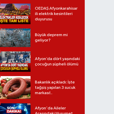
OEDAŞ Afyonkarahisar
ili elektrik kesintileri
duyurusu
Büyük deprem mi
geliyor?
Afyon’da dört yaşındaki
çocuğun şüpheli ölümü
Bakanlık açıkladı: İşte
tağşiş yapılan 3 sucuk
markası!..
Afyon'da Aileler
Arasındaki Husumet