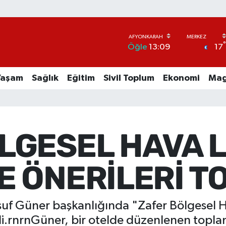
17
Öğle
13:09
Yaşam
Sağlık
Eğitim
Sivil Toplum
Ekonomi
Mag
LGESEL HAVA L
E ÖNERİLERİ T
suf Güner başkanlığında "Zafer Bölgesel H
di.rnrnGüner, bir otelde düzenlenen topl