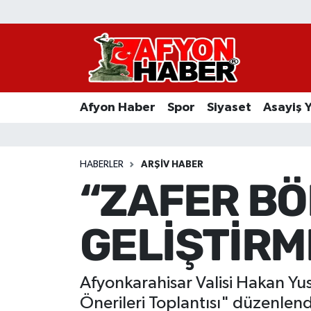
Afyon Haber
Siyaset
Afyon Haber
Spor
Siyaset
Asayiş 
Spor
Asayiş Yaşam
HABERLER
ARŞIV HABER
“ZAFER BÖ
Sağlık
GELİŞTİRM
Eğitim
Sivil Toplum
Afyonkarahisar Valisi Hakan Yu
Ekonomi
Önerileri Toplantısı" düzenlen