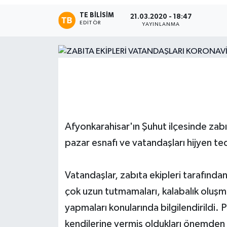
TE BILISIM
21.03.2020 - 18:47
Magazin
EDITÖR
YAYINLANMA
Etkinlikler
Afyonkarahisar'ın Şuhut ilçesinde zabı
pazar esnafı ve vatandaşları hijyen te
Vatandaşlar, zabıta ekipleri tarafından 
çok uzun tutmamaları, kalabalık oluşm
yapmaları konularında bilgilendirildi. 
kendilerine vermiş oldukları önemden d