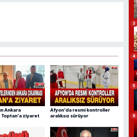
3
4
5
ın Ankara
Afyon’da resmi kontroller
 Toptan’a ziyaret
aralıksız sürüyor
6