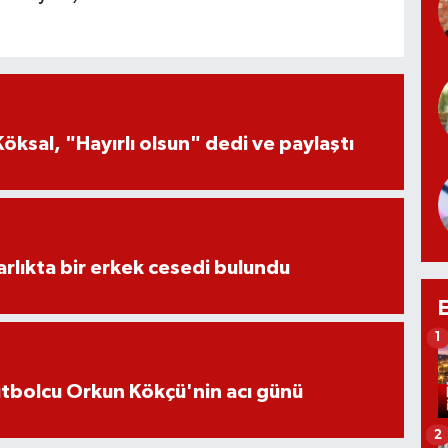
öksal, "Hayırlı olsun" dedi ve paylaştı
lıkta bir erkek cesedi bulundu
1
futbolcu Orkun Kökçü'nin acı günü
2