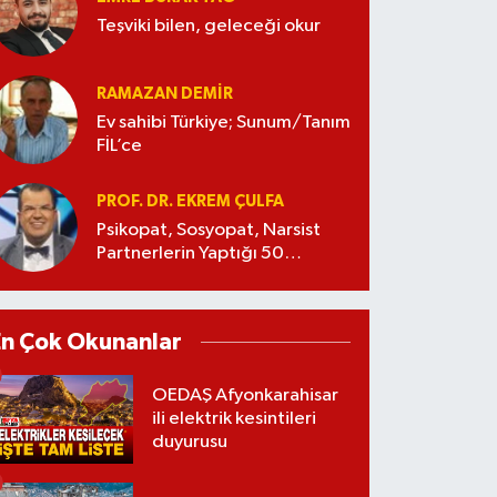
Teşviki bilen, geleceği okur
RAMAZAN DEMİR
Ev sahibi Türkiye; Sunum/Tanım
FİL’ce
PROF. DR. EKREM ÇULFA
Psikopat, Sosyopat, Narsist
Partnerlerin Yaptığı 50
Manipülasyon
En Çok Okunanlar
OEDAŞ Afyonkarahisar
ili elektrik kesintileri
duyurusu