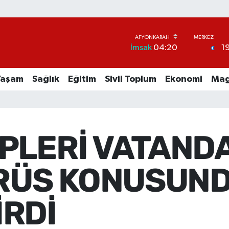
1
İmsak
04:20
Yaşam
Sağlık
Eğitim
Sivil Toplum
Ekonomi
Mag
İPLERİ VATAND
RÜS KONUSUN
İRDİ