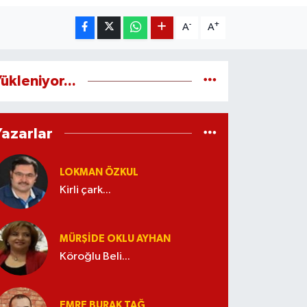
-
+
A
A
ükleniyor...
Yazarlar
LOKMAN ÖZKUL
Kirli çark...
MÜRŞIDE OKLU AYHAN
Köroğlu Beli...
EMRE BURAK TAĞ