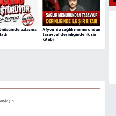
Dönüşümde uzlaşma
Afyon'da sağlık memurundan
ladı
tasavvuf derinliğinde ilk şiir
kitabı