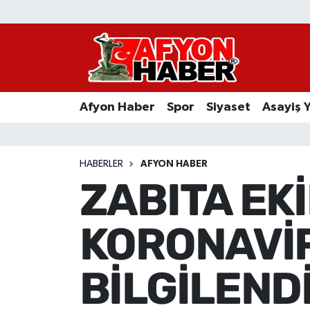
Afyon Haber
Siyaset
Afyon Haber
Spor
Siyaset
Asayiş 
Spor
Asayiş Yaşam
HABERLER
AFYON HABER
ZABITA EK
Sağlık
KORONAVİ
Eğitim
Sivil Toplum
BİLGİLEND
Ekonomi