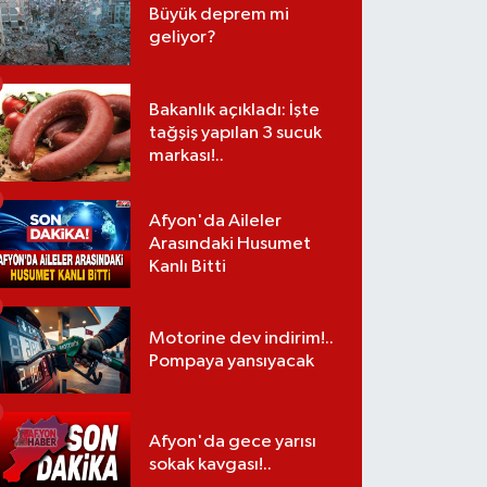
Büyük deprem mi
geliyor?
Bakanlık açıkladı: İşte
tağşiş yapılan 3 sucuk
markası!..
Afyon'da Aileler
Arasındaki Husumet
Kanlı Bitti
Motorine dev indirim!..
Pompaya yansıyacak
Afyon'da gece yarısı
sokak kavgası!..