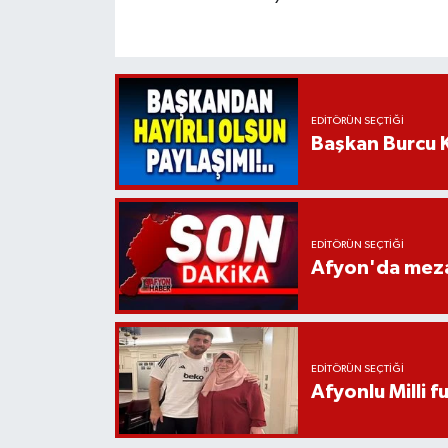
EDITÖRÜN SEÇTIĞI
Başkan Burcu K
EDITÖRÜN SEÇTIĞI
Afyon'da mezar
EDITÖRÜN SEÇTIĞI
Afyonlu Milli 