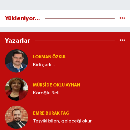
Yükleniyor...
Yazarlar
LOKMAN ÖZKUL
Kirli çark...
MÜRŞIDE OKLU AYHAN
Köroğlu Beli...
EMRE BURAK TAĞ
Teşviki bilen, geleceği okur