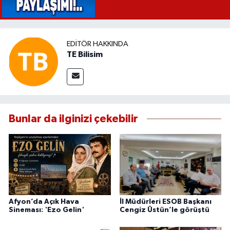
EDITÖR HAKKINDA
TE Bilisim
Bunlar da ilginizi çekebilir
Afyon’da Açık Hava
İl Müdürleri ESOB Başkanı
Sineması: 'Ezo Gelin'
Cengiz Üstün’le görüştü