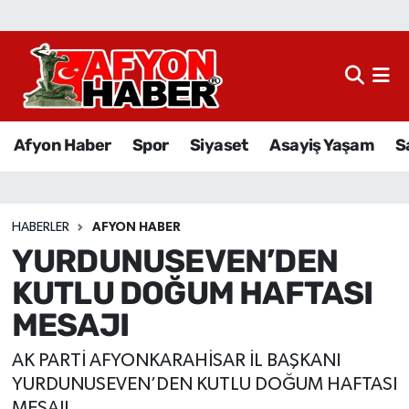
Afyon Haber
Siyaset
Afyon Haber
Spor
Siyaset
Asayiş Yaşam
S
Spor
Asayiş Yaşam
HABERLER
AFYON HABER
YURDUNUSEVEN’DEN
Sağlık
KUTLU DOĞUM HAFTASI
Eğitim
MESAJI
Sivil Toplum
AK PARTİ AFYONKARAHİSAR İL BAŞKANI
YURDUNUSEVEN’DEN KUTLU DOĞUM HAFTASI
Ekonomi
MESAJI