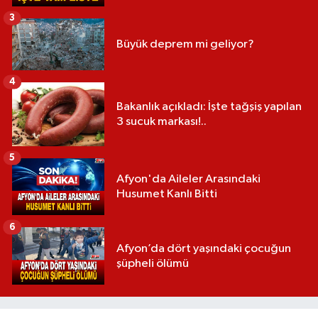
3
Büyük deprem mi geliyor?
4
Bakanlık açıkladı: İşte tağşiş yapılan
3 sucuk markası!..
5
Afyon'da Aileler Arasındaki
Husumet Kanlı Bitti
6
Afyon’da dört yaşındaki çocuğun
şüpheli ölümü