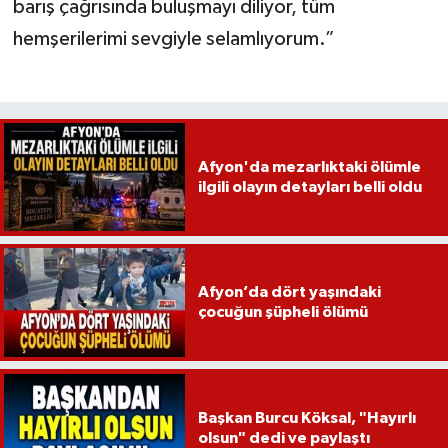
barış çağrısında buluşmayı diliyor, tüm
hemşerilerimi sevgiyle selamlıyorum.”
Afyon'da mezarlıktaki ölümle
ilgili olayın detayları belli oldu
Afyon’da dört yaşındaki
çocuğun şüpheli ölümü
Başkan Burcu Köksal, "Hayırlı
olsun" dedi ve paylaştı