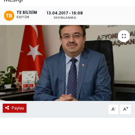
Magazin
TE BILISIM
13.04.2017 - 16:08
EDITÖR
YAYINLANMA
Etkinlikler
Paylaş
-
+
A
A