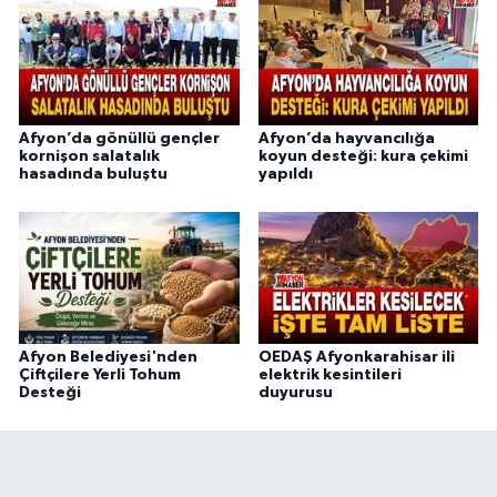
Afyon’da gönüllü gençler
Afyon’da hayvancılığa
kornişon salatalık
koyun desteği: kura çekimi
hasadında buluştu
yapıldı
Afyon Belediyesi'nden
OEDAŞ Afyonkarahisar ili
Çiftçilere Yerli Tohum
elektrik kesintileri
Desteği
duyurusu