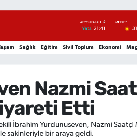
3
Yatsı
21:41
Yaşam
Sağlık
Eğitim
Sivil Toplum
Ekonomi
Mag
en Nazmi Saat
iyareti Etti
ekili İbrahim Yurdunuseven, Nazmi Saatçi 
sakinleriyle bir araya geldi.