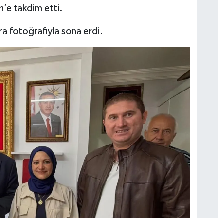
’e takdim etti.
ra fotoğrafıyla sona erdi.