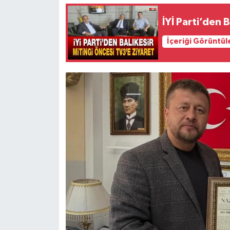
İYİ Parti’den 
İçeriği Görüntül