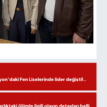
on'daki Fen Liselerinde lider değişti!..
ıktaki ölümle ilgili olayın detayları belli