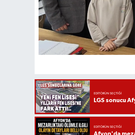
EDITÖRÜN SEÇTIĞI
LGS sonucu Afy
EDITÖRÜN SEÇTIĞI
Afyon'da mezarl