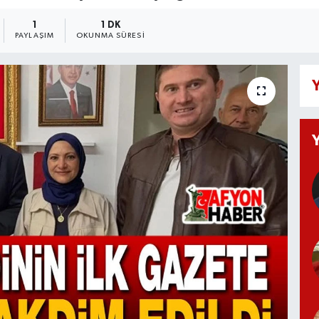
1
1 DK
PAYLAŞIM
OKUNMA SÜRESI
Y