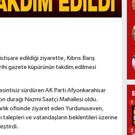
istişare edildiği ziyarette, Kıbrıs Barış
arihi gazete küpürünün takdim edilmesi
esintisiz sürdüren AK Parti Afyonkarahisar
son durağı Nazmi Saatçi Mahallesi oldu.
1
rlık ofisinde ziyaret eden Yurdunuseven,
 talepleri ve vatandaşların beklentileri üzerine
eştirdi.
2