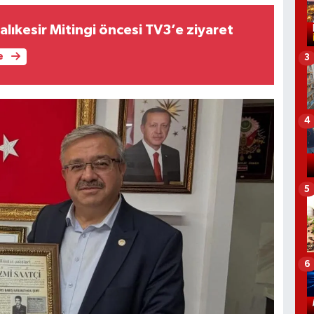
Balıkesir Mitingi öncesi TV3’e ziyaret
e
3
4
5
6