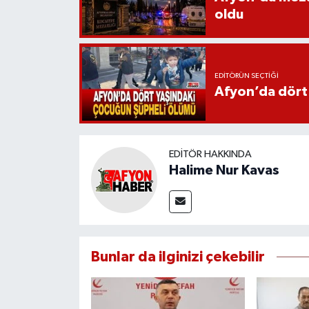
oldu
EDITÖRÜN SEÇTIĞI
Afyon’da dört
EDITÖR HAKKINDA
Halime Nur Kavas
Bunlar da ilginizi çekebilir