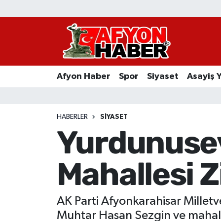
Afyon Haber
Siyaset
Afyon Haber
Spor
Siyaset
Asayiş 
Spor
Asayiş Yaşam
HABERLER
SIYASET
Yurdunusev
Sağlık
Mahallesi Z
Eğitim
Sivil Toplum
AK Parti Afyonkarahisar Milletv
Ekonomi
Muhtar Hasan Sezgin ve mahalle 