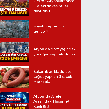
OEDAŞ Afyonkarahisar
ili elektrik kesintileri
duyurusu
Büyük deprem mi
geliyor?
Afyon’da dört yaşındaki
çocuğun şüpheli ölümü
Bakanlık açıkladı: İşte
tağşiş yapılan 3 sucuk
markası!..
Afyon'da Aileler
Arasındaki Husumet
Kanlı Bitti