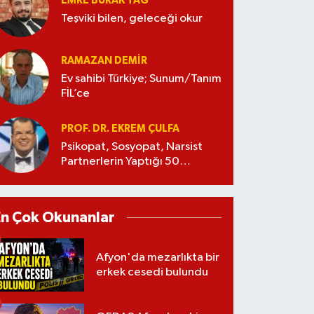
EMRE BURAK TAĞ
Teşviki bilen, geleceği okur
RAMAZAN DEMİR
Ev sahibi Türkiye; Sunum/Tanım
FİL’ce
PROF. DR. EKREM ÇULFA
Psikopat, Sosyopat, Narsist
Partnerlerin Yaptığı 50
Manipülasyon
En Çok Okunanlar
Afyon'da mezarlıkta bir
erkek cesedi bulundu