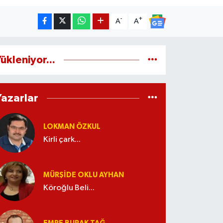
-
+
A
A
ükleniyor...
Yazarlar
LOKMAN ÖZKUL
Kirli çark...
MÜRŞIDE OKLU AYHAN
Köroğlu Beli...