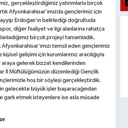
z, gerçekleştirdiğimiz yatırımlarla birçok
tık Afyonkarahisar’ımızda gençlerimiz için
yyip Erdoğan’ın belirlediği doğrultuda
spor, diğer faaliyet ve ilgi alanlarına rahatça
planladığımız birçok projeyi tamamladık.
 Afyonkarahisar’ımızı temsil eden gençlerimiz
kişisel gelişimi için kurumlarımız aracılığıyla
bir araya gelerek bizzat kendilerinden
ar İl Müftülüğümüzün düzenlediği Gençlik
çlerimizle hoş bir söyleşi gerçekleştirdik.
zin gelecekte büyük işler başaracağından
ğe gark etmek isteyenlere ise asla müsade
or