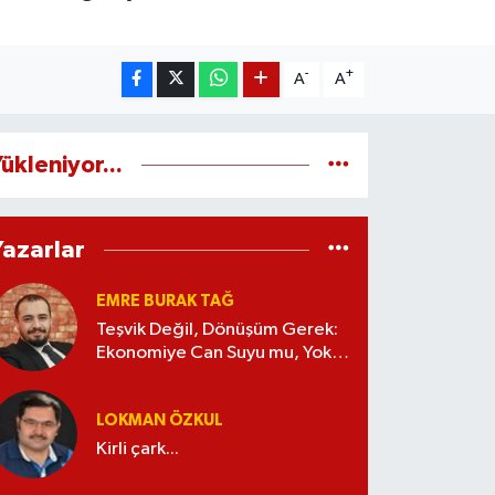
-
+
A
A
ükleniyor...
Yazarlar
EMRE BURAK TAĞ
Teşvik Değil, Dönüşüm Gerek:
Ekonomiye Can Suyu mu, Yoksa
Kaynak İsrafı mı?
LOKMAN ÖZKUL
Kirli çark...