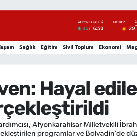
29
İkindi
16:58
Yaşam
Sağlık
Eğitim
Sivil Toplum
Ekonomi
Mag
en: Hayal edi
çekleştirildi
ardımcısı, Afyonkarahisar Milletvekili İbr
kleştirilen programlar ve Bolvadin’de düze