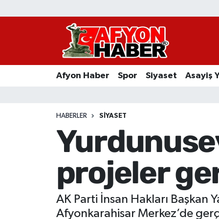
Afyon Haber
Siyaset
Afyon Haber
Spor
Siyaset
Asayiş 
Spor
Asayiş Yaşam
HABERLER
SIYASET
Yurdunusev
Sağlık
projeler ger
Eğitim
Sivil Toplum
AK Parti İnsan Hakları Başkan Y
Ekonomi
Afyonkarahisar Merkez’de gerçe