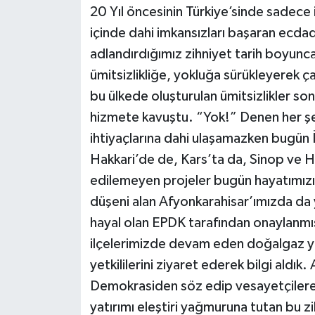
20 Yıl öncesinin Türkiye’sinde sadece i
içinde dahi imkansızları başaran ecd
adlandırdığımız zihniyet tarih boyunc
ümitsizlikliğe, yokluğa sürükleyerek ça
bu ülkede oluşturulan ümitsizlikler son
hizmete kavuştu. “Yok!” Denen her şey
ihtiyaçlarına dahi ulaşamazken bugün 
Hakkari’de de, Kars’ta da, Sinop ve 
edilemeyen projeler bugün hayatımızı
düşeni alan Afyonkarahisar’ımızda da y
hayal olan EPDK tarafından onaylanmı
ilçelerimizde devam eden doğalgaz yat
yetkililerini ziyaret ederek bilgi aldık
Demokrasiden söz edip vesayetçilere 
yatırımı eleştiri yağmuruna tutan bu zi