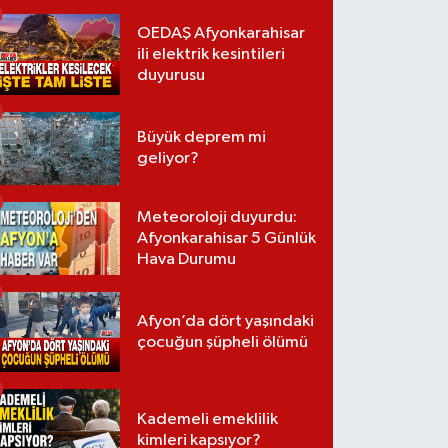
OEDAŞ Afyonkarahisar
ili elektrik kesintileri
duyurusu
Büyük deprem mi
geliyor?
Meteoroloji duyurdu:
Afyonkarahisar 5 Günlük
Hava Durumu
Afyon’da dört yaşındaki
çocuğun şüpheli ölümü
Kademeli emeklilik
kimleri kapsıyor?