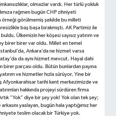
mkansızlıklar, olmazlar vardı. Her türlü yokluk
adımıza rağmen bugün CHP zihniyeti
a örneği görülmemiş şekilde bu milleti
resizlikle baş başa bırakmıştı. AK Partimiz ile
 buldu. Ülkemizin her köşesi sayısız yatırım ve
 birer birer var oldu. Millet en temel
İstanbul’da, Ankara’da ne hizmet varsa
Hatay’da da aynı hizmet mevcut. Hayal dahi
n birer parçası oldu. Bütün bunlardan payına
atırım ve hizmetler hızla sürüyor. Yine bir
ş Afyonkarahisar tarihi kent merkezimizde ve
ırımları hakkında projeyi sürdüren firma
. Artık “Yok” diye bir şey yok! Yok olan tek şey;
arkasını yaslayan, bugün hala yaptığımız her
hniyete teslim olacak bir Türkiye yok.