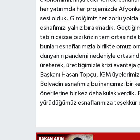
her yatırımda her projemizde Afyonka
sesi olduk. Girdiğimiz her zorlu yold
esnafımızı yalnız bırakmadık. Geçtiği
tabiri caizse bizi krizin tam ortasında 
bunları esnaflarımızla birlikte omuz 
dünyanın pandemi nedeniyle ortasında k
üreterek, ürettiğimizle krizi avantaja 
Başkanı Hasan Topçu, İGM üyelerimiz v
Bolvadin esnafımız bu inancımızı bir k
önerilerine bir kez daha kulak verdik. 
yürüdüğümüz esnaflarımıza teşekkür edi