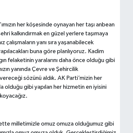
r’ımızın her köşesinde oynayan her taşı anbean
 şehri kalkındırmak en güzel yerlere taşımaya
ız çalışmaların yanı sıra yaşanabilecek
yapılacakları buna göre planlıyoruz. Kadim
n felaketinin yaralarını daha önce olduğu gibi
mızın yanında Çevre ve Şehircilik
vereceği sözünü aldık. AK Parti’mizin her
olduğu gibi yapılan her hizmetin en iyisini
i koyacağız.
zmette milletimizle omuz omuza olduğumuz gibi
ımızla omuz omuza olduk. Gerçekleştirdiğimiz