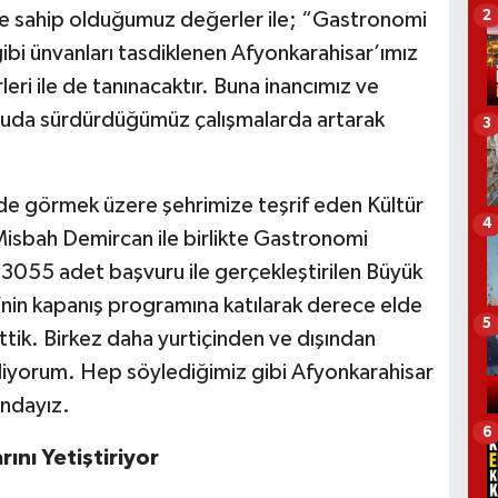
2
 ve sahip olduğumuz değerler ile; “Gastronomi
ibi ünvanları tasdiklenen Afyonkarahisar’ımız
eri ile de tanınacaktır. Buna inancımız ve
tuda sürdürdüğümüz çalışmalarda artarak
3
nde görmek üzere şehrimize teşrif eden Kültür
4
isbah Demircan ile birlikte Gastronomi
 3055 adet başvuru ile gerçekleştirilen Büyük
li’nin kapanış programına katılarak derece elde
5
ttik. Birkez daha yurtiçinden ve dışından
diyorum. Hep söylediğimiz gibi Afyonkarahisar
ındayız.
6
ını Yetiştiriyor