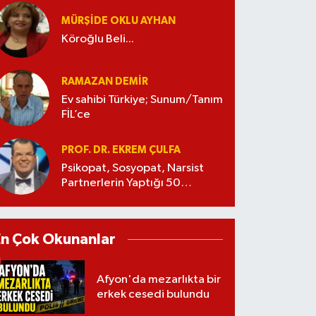
MÜRŞIDE OKLU AYHAN
Köroğlu Beli...
RAMAZAN DEMİR
Ev sahibi Türkiye; Sunum/Tanım
FİL’ce
PROF. DR. EKREM ÇULFA
Psikopat, Sosyopat, Narsist
Partnerlerin Yaptığı 50
Manipülasyon
En Çok Okunanlar
Afyon'da mezarlıkta bir
erkek cesedi bulundu