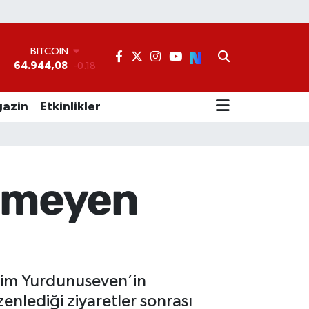
BITCOIN
64.944,08
-0.18
DOLAR
°
47,7436
0.18
EURO
55,2510
0.32
azin
Etkinlikler
STERLİN
64,4811
0.38
GRAM ALTIN
6660.55
0.03
BİST100
lemeyen
13.779
-14
ahim Yurdunuseven’in
nlediği ziyaretler sonrası