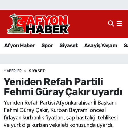
Afyon Haber
Siyaset
Afyon Haber
Spor
Siyaset
Asayiş Yaşam
S
Spor
Asayiş Yaşam
HABERLER
SIYASET
Yeniden Refah Partili
Sağlık
Fehmi Güray Çakır uyardı
Eğitim
Yeniden Refah Partisi Afyonkarahisar İl Başkanı
Sivil Toplum
Fehmi Güray Çakır, Kurban Bayramı öncesi
fırlayan kurbanlık fiyatları, şap hastalığı tehlikesi
Ekonomi
ve yurt dışı kurban vekaleti konusunda uyardı.