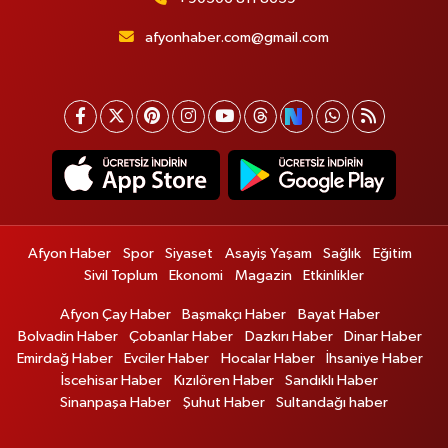
afyonhaber.com@gmail.com
Afyon Haber
Spor
Siyaset
Asayiş Yaşam
Sağlık
Eğitim
Sivil Toplum
Ekonomi
Magazin
Etkinlikler
Afyon Çay Haber
Başmakçı Haber
Bayat Haber
Bolvadin Haber
Çobanlar Haber
Dazkırı Haber
Dinar Haber
Emirdağ Haber
Evciler Haber
Hocalar Haber
İhsaniye Haber
İscehisar Haber
Kızılören Haber
Sandıklı Haber
Sinanpaşa Haber
Şuhut Haber
Sultandağı haber