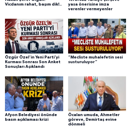
Vicdanım rahat, başım dik!..
yasa önerisine imza
verenler vermeyenler
Özgür Özel’in Yeni Parti’yi
“Mecliste muhalefetin sesi
Kurması Sonrası Son Anket
susturuluyor”
Sonuçları Açıklandı
Afyon Belediyesi önünde
Öcalan umuda, Ahmetler
basın açıklaması krizi
göreve, Demirtaş evine
dönmeli