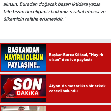
alınsın. Buradan doğacak başarı iktidara yazsa
bile bizim önceliğimiz halkımızın rahat etmesi ve
ülkemizin refaha erişmesidir."
Başkan Burcu Köksal, "Hayırlı
olsun" dedi ve paylaştı
Afyon'da mezarlıkta bir erkek
cesedi bulundu