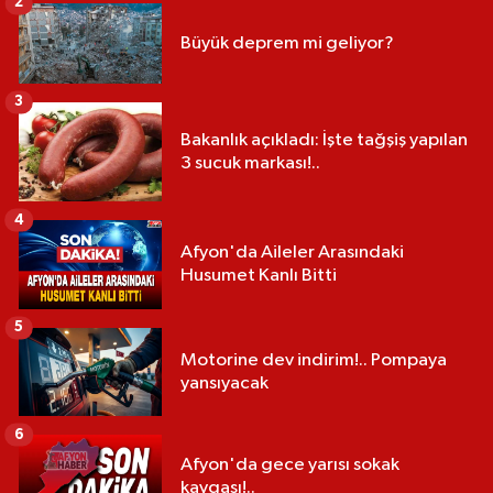
2
Büyük deprem mi geliyor?
3
Bakanlık açıkladı: İşte tağşiş yapılan
3 sucuk markası!..
4
Afyon'da Aileler Arasındaki
Husumet Kanlı Bitti
5
Motorine dev indirim!.. Pompaya
yansıyacak
6
Afyon'da gece yarısı sokak
kavgası!..