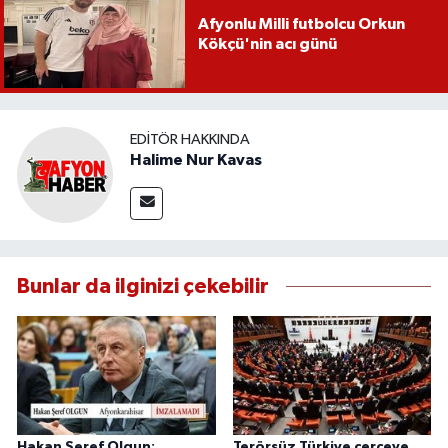
Afyonlu Milli futbolcu Orkun
Kökçü'nin acı günü
EDITÖR HAKKINDA
Halime Nur Kavas
Bunlar da ilginizi çekebilir
Hakan Şeref Olgun:
Terörsüz Türkiye çerçeve