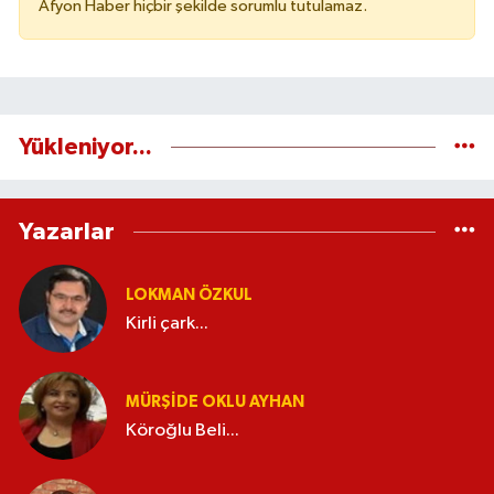
Afyon Haber hiçbir şekilde sorumlu tutulamaz.
Yükleniyor...
Yazarlar
LOKMAN ÖZKUL
Kirli çark...
MÜRŞIDE OKLU AYHAN
Köroğlu Beli...