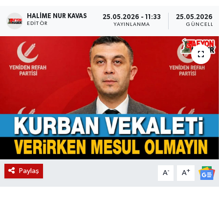
HALIME NUR KAVAS
Magazin
25.05.2026 - 11:33
25.05.2026 - 
EDITÖR
YAYINLANMA
GÜNCELLE
Etkinlikler
Paylaş
-
+
A
A