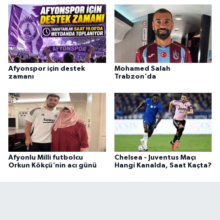
Afyonspor için destek
Mohamed Salah
zamanı
Trabzon'da
Afyonlu Milli futbolcu
Chelsea - Juventus Maçı
Orkun Kökçü'nin acı günü
Hangi Kanalda, Saat Kaçta?