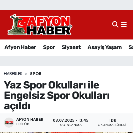
Afyon Haber
Siyaset
Afyon Haber
Spor
Siyaset
Asayiş Yaşam
S
Spor
Asayiş Yaşam
HABERLER
SPOR
Yaz Spor Okulları ile
Sağlık
Engelsiz Spor Okulları
Eğitim
açıldı
Sivil Toplum
AFYON HABER
03.07.2025 - 13:45
1 DK
EDITÖR
YAYINLANMA
OKUNMA SÜRESI
Ekonomi