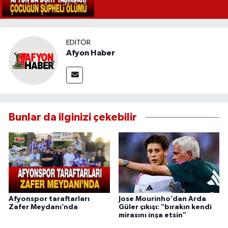
EDITÖR
Afyon Haber
Bunlar da ilginizi çekebilir
Afyonspor taraftarları
Jose Mourinho’dan Arda
Zafer Meydanı’nda
Güler çıkışı: "bırakın kendi
mirasını inşa etsin"