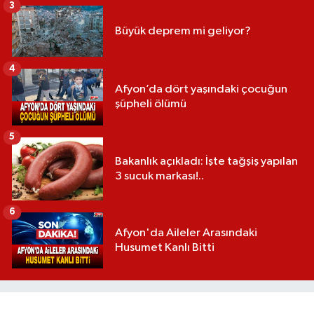
3
Büyük deprem mi geliyor?
4
Afyon’da dört yaşındaki çocuğun
şüpheli ölümü
5
Bakanlık açıkladı: İşte tağşiş yapılan
3 sucuk markası!..
6
Afyon'da Aileler Arasındaki
Husumet Kanlı Bitti