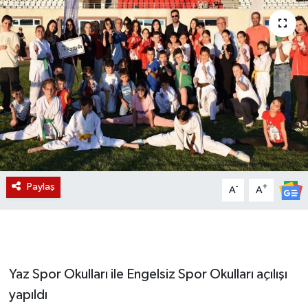
Magazin
Etkinlikler
Paylaş
-
+
A
A
Yaz Spor Okulları ile Engelsiz Spor Okulları açılışı
yapıldı