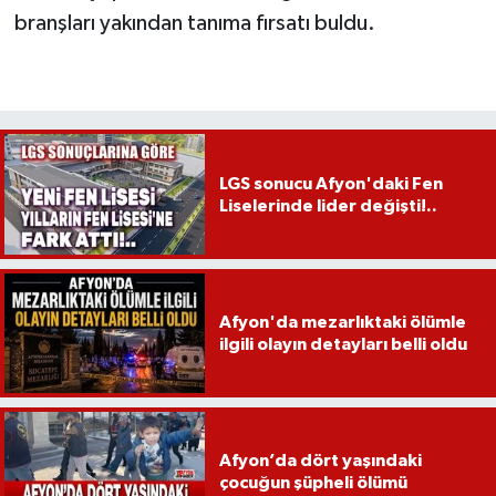
branşları yakından tanıma fırsatı buldu.
LGS sonucu Afyon'daki Fen
Liselerinde lider değişti!..
Afyon'da mezarlıktaki ölümle
ilgili olayın detayları belli oldu
Afyon’da dört yaşındaki
çocuğun şüpheli ölümü