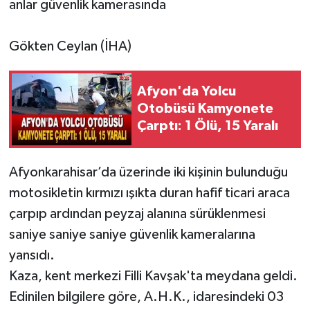
anlar güvenlik kamerasında
Gökten Ceylan (İHA)
Afyon'da Yolcu
Otobüsü Kamyonete
Çarptı: 1 Ölü, 15 Yaralı
Afyonkarahisar’da üzerinde iki kişinin bulunduğu
motosikletin kırmızı ışıkta duran hafif ticari araca
çarpıp ardından peyzaj alanına sürüklenmesi
saniye saniye saniye güvenlik kameralarına
yansıdı.
Kaza, kent merkezi Filli Kavşak'ta meydana geldi.
Edinilen bilgilere göre, A.H.K., idaresindeki 03