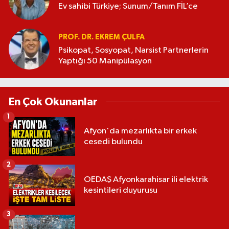
Ev sahibi Türkiye; Sunum/Tanım FİL’ce
PROF. DR. EKREM ÇULFA
Psikopat, Sosyopat, Narsist Partnerlerin
Yaptığı 50 Manipülasyon
En Çok Okunanlar
1
Afyon'da mezarlıkta bir erkek
cesedi bulundu
2
OEDAŞ Afyonkarahisar ili elektrik
kesintileri duyurusu
3