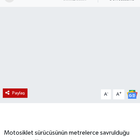
Magazin
Etkinlikler
Paylaş
-
+
A
A
Motosiklet sürücüsünün metrelerce savrulduğu