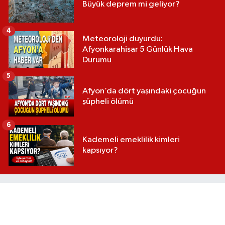
Büyük deprem mi geliyor?
4
Meteoroloji duyurdu:
Afyonkarahisar 5 Günlük Hava
Durumu
5
Afyon’da dört yaşındaki çocuğun
şüpheli ölümü
6
Kademeli emeklilik kimleri
kapsıyor?