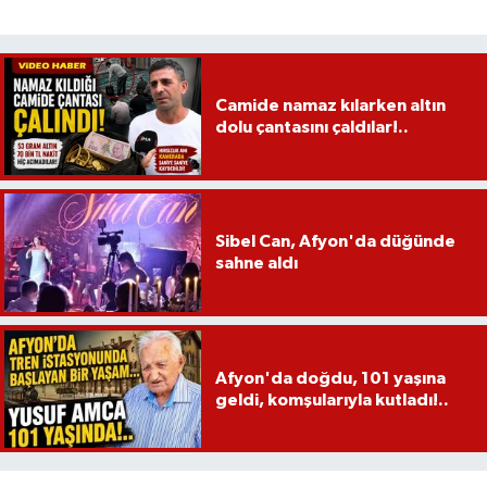
Camide namaz kılarken altın
dolu çantasını çaldılar!..
Sibel Can, Afyon'da düğünde
sahne aldı
Afyon'da doğdu, 101 yaşına
geldi, komşularıyla kutladı!..