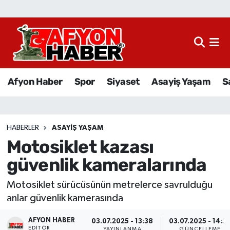
Afyon Haber
Siyaset
Afyon Haber
Spor
Siyaset
Asayiş Yaşam
S
Spor
Asayiş Yaşam
HABERLER
ASAYIŞ YAŞAM
Motosiklet kazası
Sağlık
güvenlik kameralarında
Eğitim
Motosiklet sürücüsünün metrelerce savrulduğu
Sivil Toplum
anlar güvenlik kamerasında
AFYON HABER
Ekonomi
03.07.2025 - 13:38
03.07.2025 - 14:3
EDITÖR
YAYINLANMA
GÜNCELLEME