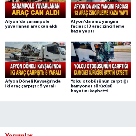
Afyon'da şarampole
Afyon’da anız yangını
yuvarlanan araç can aldı
faciası: 13 araç zincirleme
kaza yaptı
Afyon Döneli Kavşağı’nda
Yolcu otobüsünün çarptığı
iki araç çarpıştı: 5 yaralı
kamyonet sürücüsü
hayatını kaybetti
Yorumlar