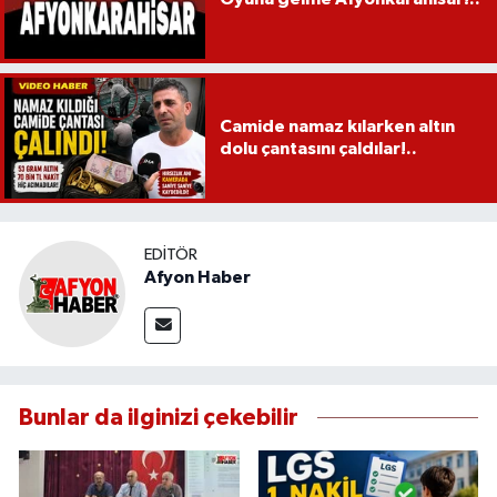
Camide namaz kılarken altın
dolu çantasını çaldılar!..
EDITÖR
Afyon Haber
Bunlar da ilginizi çekebilir