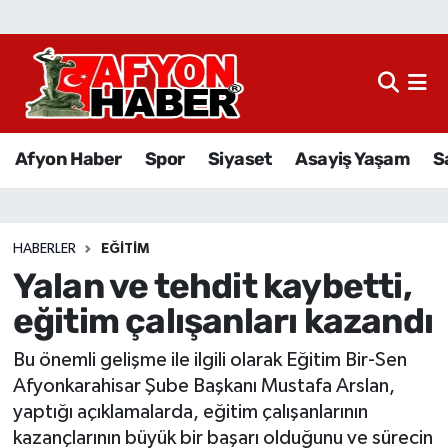
Afyon Haber
Siyaset
Afyon Haber
Spor
Siyaset
Asayiş Yaşam
S
Spor
Asayiş Yaşam
HABERLER
EĞITIM
Yalan ve tehdit kaybetti,
Sağlık
eğitim çalışanları kazandı
Eğitim
Bu önemli gelişme ile ilgili olarak Eğitim Bir-Sen
Sivil Toplum
Afyonkarahisar Şube Başkanı Mustafa Arslan,
yaptığı açıklamalarda, eğitim çalışanlarının
Ekonomi
kazançlarının büyük bir başarı olduğunu ve sürecin