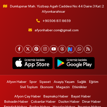
Dumlupınar Mah. Yüzbaşı Agah Caddesi No:44 Daire:3 Kat:2
Afyonkarahisar
+90506 811 8659
afyonhaber.com@gmail.com
Afyon Haber
Spor
Siyaset
Asayiş Yaşam
Sağlık
Eğitim
Sivil Toplum
Ekonomi
Magazin
Etkinlikler
Afyon Çay Haber
Başmakçı Haber
Bayat Haber
Bolvadin Haber
Çobanlar Haber
Dazkırı Haber
Dinar Haber
Emirdağ Haber
Evciler Haber
Hocalar Haber
İhsaniye Haber