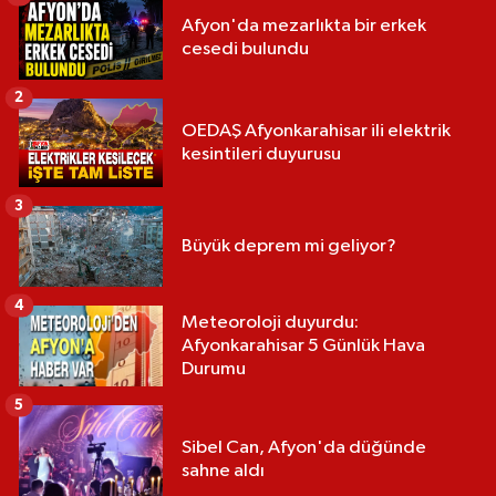
Afyon'da mezarlıkta bir erkek
cesedi bulundu
2
OEDAŞ Afyonkarahisar ili elektrik
kesintileri duyurusu
3
Büyük deprem mi geliyor?
4
Meteoroloji duyurdu:
Afyonkarahisar 5 Günlük Hava
Durumu
5
Sibel Can, Afyon'da düğünde
sahne aldı