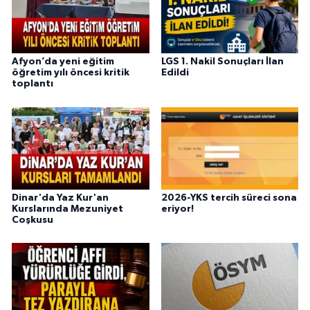
Afyon’da yeni eğitim
LGS 1. Nakil Sonuçları İlan
öğretim yılı öncesi kritik
Edildi
toplantı
Dinar'da Yaz Kur'an
2026-YKS tercih süreci sona
Kurslarında Mezuniyet
eriyor!
Coşkusu