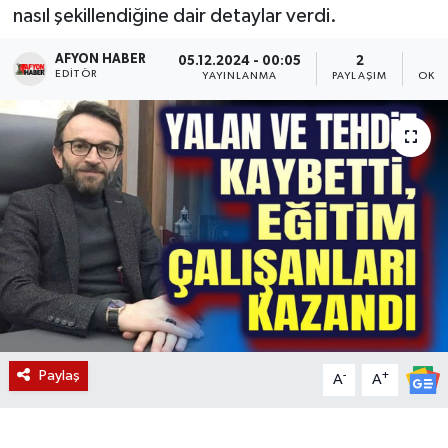
nasıl şekillendiğine dair detaylar verdi.
Magazin
AFYON HABER
05.12.2024 - 00:05
2
EDITÖR
YAYINLANMA
PAYLAŞIM
OKUN
Etkinlikler
Paylaş
-
+
A
A