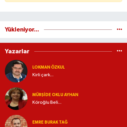
Yükleniyor...
Yazarlar
LOKMAN ÖZKUL
Kirli çark...
MÜRŞIDE OKLU AYHAN
Köroğlu Beli...
EMRE BURAK TAĞ