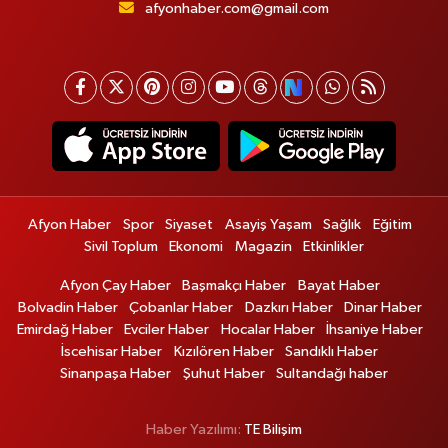
afyonhaber.com@gmail.com
Afyon Haber
Spor
Siyaset
Asayiş Yaşam
Sağlık
Eğitim
Sivil Toplum
Ekonomi
Magazin
Etkinlikler
Afyon Çay Haber
Başmakçı Haber
Bayat Haber
Bolvadin Haber
Çobanlar Haber
Dazkırı Haber
Dinar Haber
Emirdağ Haber
Evciler Haber
Hocalar Haber
İhsaniye Haber
İscehisar Haber
Kızılören Haber
Sandıklı Haber
Sinanpaşa Haber
Şuhut Haber
Sultandağı haber
Haber Yazılımı:
TE Bilişim