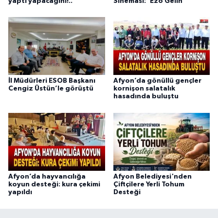
yaptı yapacağını!..
Sineması: 'Ezo Gelin'
İl Müdürleri ESOB Başkanı
Afyon’da gönüllü gençler
Cengiz Üstün’le görüştü
kornişon salatalık
hasadında buluştu
Afyon’da hayvancılığa
Afyon Belediyesi'nden
koyun desteği: kura çekimi
Çiftçilere Yerli Tohum
yapıldı
Desteği