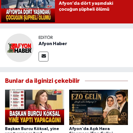
Afyon’da dört yaşındaki
çocuğun şüpheli ölümü
EDITÖR
Afyon Haber
Bunlar da ilginizi çekebilir
Başkan Burcu Köksal, yine
Afyon’da Açık Hava