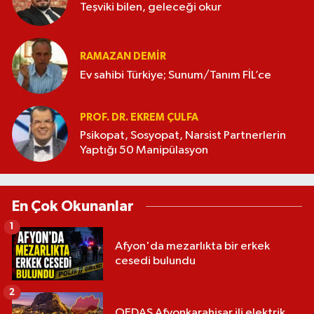
Teşviki bilen, geleceği okur
RAMAZAN DEMİR
Ev sahibi Türkiye; Sunum/Tanım FİL’ce
PROF. DR. EKREM ÇULFA
Psikopat, Sosyopat, Narsist Partnerlerin
Yaptığı 50 Manipülasyon
En Çok Okunanlar
1
Afyon'da mezarlıkta bir erkek
cesedi bulundu
2
OEDAŞ Afyonkarahisar ili elektrik