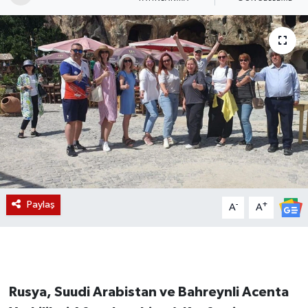
Magazin
Etkinlikler
Paylaş
-
+
A
A
Rusya, Suudi Arabistan ve Bahreynli Acenta