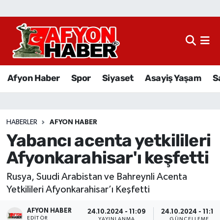
Afyon Haber
Siyaset
Afyon Haber
Spor
Siyaset
Asayiş Yaşam
S
Spor
Asayiş Yaşam
HABERLER
AFYON HABER
Yabancı acenta yetkilileri
Sağlık
Afyonkarahisar'ı keşfetti
Eğitim
Rusya, Suudi Arabistan ve Bahreynli Acenta
Sivil Toplum
Yetkilileri Afyonkarahisar’ı Keşfetti
AFYON HABER
Ekonomi
24.10.2024 - 11:09
24.10.2024 - 11:12
EDITÖR
YAYINLANMA
GÜNCELLEME