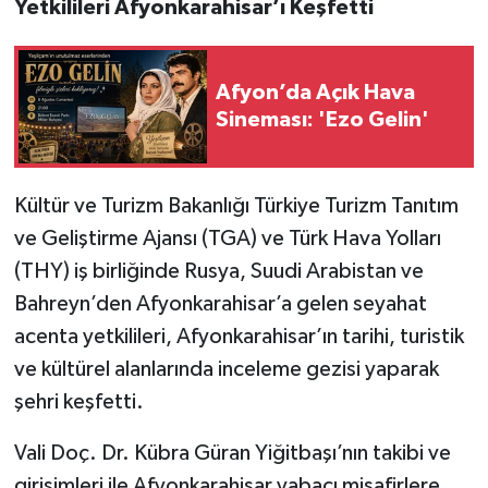
Yetkilileri Afyonkarahisar’ı Keşfetti
Afyon’da Açık Hava
Sineması: 'Ezo Gelin'
Kültür ve Turizm Bakanlığı Türkiye Turizm Tanıtım
ve Geliştirme Ajansı (TGA) ve Türk Hava Yolları
(THY) iş birliğinde Rusya, Suudi Arabistan ve
Bahreyn’den Afyonkarahisar’a gelen seyahat
acenta yetkilileri, Afyonkarahisar’ın tarihi, turistik
ve kültürel alanlarında inceleme gezisi yaparak
şehri keşfetti.
Vali Doç. Dr. Kübra Güran Yiğitbaşı’nın takibi ve
girişimleri ile Afyonkarahisar yabacı misafirlere