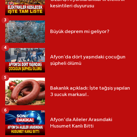
kesintileri duyurusu
3
Büyük deprem mi geliyor?
4
Afyon’da dört yaşındaki çocuğun
şüpheli ölümü
5
Bakanlık açıkladı: İşte tağşiş yapılan
3 sucuk markası!..
6
Afyon'da Aileler Arasındaki
Husumet Kanlı Bitti