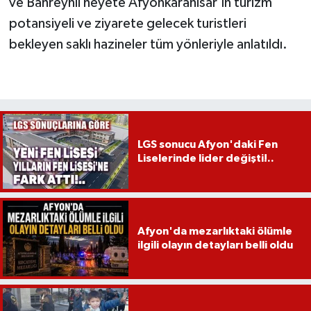
ve Bahreynli heyete Afyonkarahisar’ın turizm
potansiyeli ve ziyarete gelecek turistleri
bekleyen saklı hazineler tüm yönleriyle anlatıldı.
LGS sonucu Afyon'daki Fen
Liselerinde lider değişti!..
Afyon'da mezarlıktaki ölümle
ilgili olayın detayları belli oldu