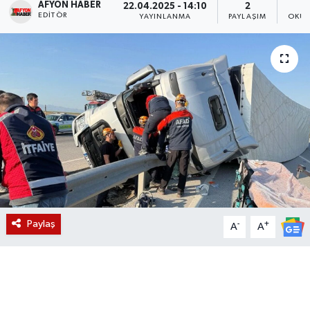
AFYON HABER
22.04.2025 - 14:10
2
EDITÖR
YAYINLANMA
PAYLAŞIM
OKUN
Magazin
Etkinlikler
Paylaş
-
+
A
A