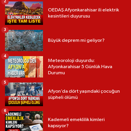
2
OEDAŞ Afyonkarahisar ili elektrik
kesintileri duyurusu
3
Büyük deprem mi geliyor?
4
Meteoroloji duyurdu:
Afyonkarahisar 5 Günlük Hava
Durumu
5
Afyon’da dört yaşındaki çocuğun
şüpheli ölümü
6
Kademeli emeklilik kimleri
kapsıyor?