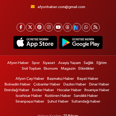
afyonhaber.com@gmail.com
Afyon Haber
Spor
Siyaset
Asayiş Yaşam
Sağlık
Eğitim
Sivil Toplum
Ekonomi
Magazin
Etkinlikler
Afyon Çay Haber
Başmakçı Haber
Bayat Haber
Bolvadin Haber
Çobanlar Haber
Dazkırı Haber
Dinar Haber
Emirdağ Haber
Evciler Haber
Hocalar Haber
İhsaniye Haber
İscehisar Haber
Kızılören Haber
Sandıklı Haber
Sinanpaşa Haber
Şuhut Haber
Sultandağı haber
Haber Yazılımı:
TE Bilişim