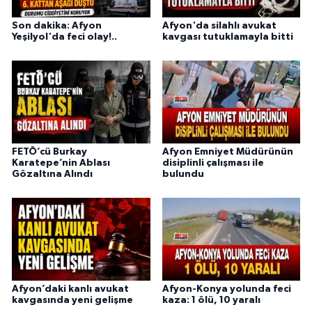
Son dakika: Afyon
Afyon'da silahlı avukat
Yeşilyol'da feci olay!..
kavgası tutuklamayla bitti
FETÖ’cü Burkay
Afyon Emniyet Müdürünün
Karatepe’nin Ablası
disiplinli çalışması ile
Gözaltına Alındı
bulundu
Afyon’daki kanlı avukat
Afyon-Konya yolunda feci
kavgasında yeni gelişme
kaza: 1 ölü, 10 yaralı