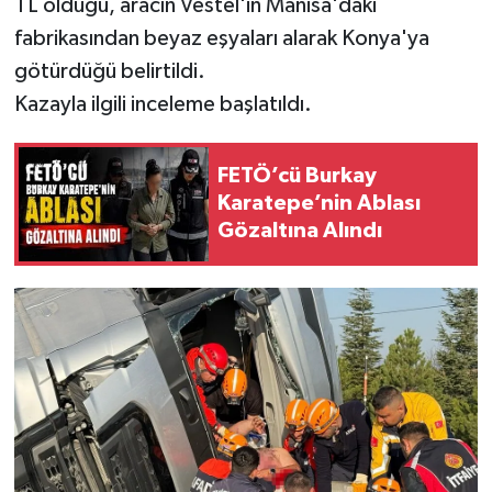
TL olduğu, aracın Vestel'in Manisa'daki
fabrikasından beyaz eşyaları alarak Konya'ya
götürdüğü belirtildi.
Kazayla ilgili inceleme başlatıldı.
FETÖ’cü Burkay
Karatepe’nin Ablası
Gözaltına Alındı