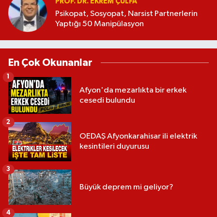
PROF. DR. EKREM ÇULFA
Psikopat, Sosyopat, Narsist Partnerlerin
Yaptığı 50 Manipülasyon
En Çok Okunanlar
1
Afyon'da mezarlıkta bir erkek
cesedi bulundu
2
OEDAŞ Afyonkarahisar ili elektrik
kesintileri duyurusu
3
Büyük deprem mi geliyor?
4