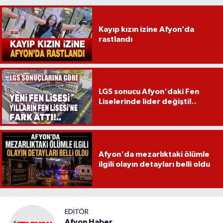
Kayıp kızın izine Afyon’da
rastlandı
LGS sonucu Afyon'daki Fen
Liselerinde lider değişti!..
Afyon'da mezarlıktaki ölümle
ilgili olayın detayları belli oldu
EDITÖR
Afyon Haber