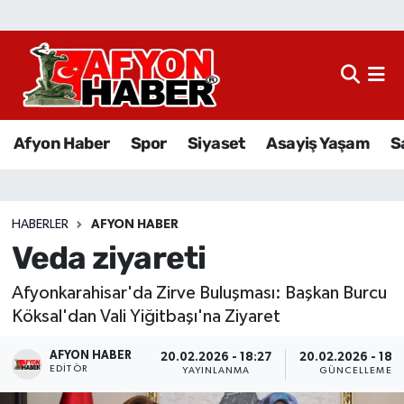
Afyon Haber
Siyaset
Afyon Haber
Spor
Siyaset
Asayiş Yaşam
S
Spor
Asayiş Yaşam
HABERLER
AFYON HABER
Veda ziyareti
Sağlık
Afyonkarahisar'da Zirve Buluşması: Başkan Burcu
Eğitim
Köksal'dan Vali Yiğitbaşı'na Ziyaret
Sivil Toplum
AFYON HABER
20.02.2026 - 18:27
20.02.2026 - 18:
EDITÖR
YAYINLANMA
GÜNCELLEME
Ekonomi