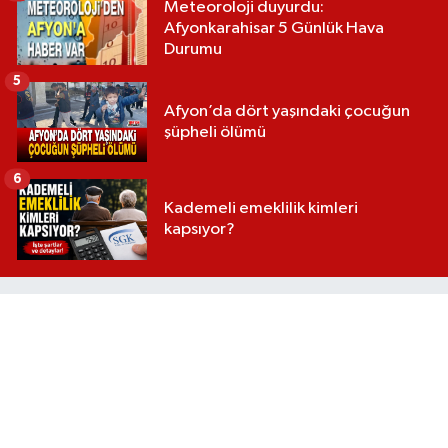
Meteoroloji duyurdu:
Afyonkarahisar 5 Günlük Hava
Durumu
5
Afyon’da dört yaşındaki çocuğun
şüpheli ölümü
6
Kademeli emeklilik kimleri
kapsıyor?