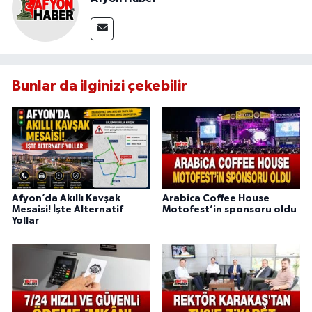
Bunlar da ilginizi çekebilir
Afyon’da Akıllı Kavşak
Arabica Coffee House
Mesaisi! İşte Alternatif
Motofest’in sponsoru oldu
Yollar