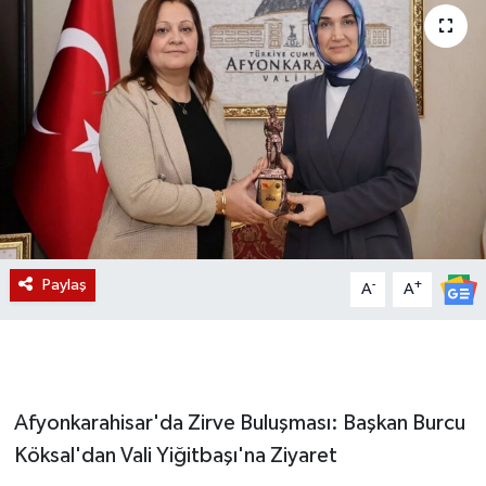
Magazin
Etkinlikler
Paylaş
-
+
A
A
Afyonkarahisar'da Zirve Buluşması: Başkan Burcu
Köksal'dan Vali Yiğitbaşı'na Ziyaret