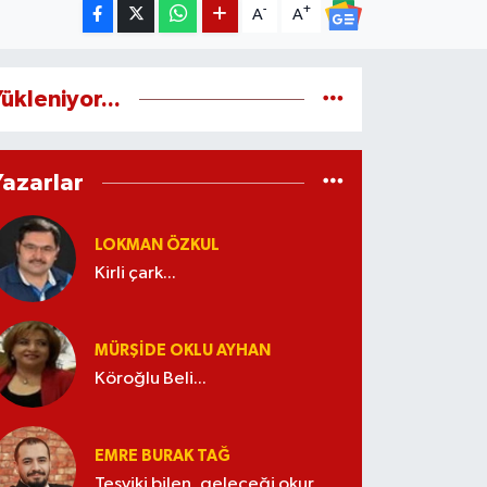
-
+
A
A
ükleniyor...
Yazarlar
LOKMAN ÖZKUL
Kirli çark...
MÜRŞIDE OKLU AYHAN
Köroğlu Beli...
EMRE BURAK TAĞ
Teşviki bilen, geleceği okur