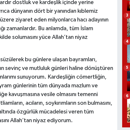
ardır dostluk ve kardeşlik içinde yerine
rıca dünyanın dört bir yanından kıblemiz
3
 üzere ziyaret eden milyonlarca hacı adayının
ığı zamanlardır. Bu anlamda, tüm İslam
ilde solumasını yüce Allah’tan niyaz
4
üzülerek bu günlere ulaşan bayramları,
ın sevinç ve mutluluk günleri haline dönüştüren
5
nlarımı sunuyorum. Kardeşliğin cömertliğin,
bayram günlerinin tüm dünyada mazlum ve
iğe kavuşmasına vesile olmasını temenni
6
amların, acıların, soykırımların son bulmasını,
ü altında özgürlük mücadelesi veren tüm
ını Allah’tan niyaz ediyorum.