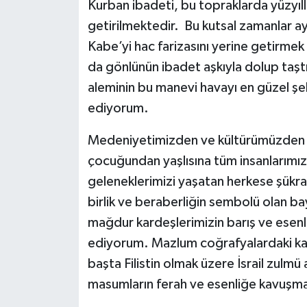
Kurban ibadeti, bu topraklarda yüzyıll
getirilmektedir. Bu kutsal zamanlar ay
Kabe’yi hac farizasını yerine getirmek
da gönlünün ibadet aşkıyla dolup taşt
aleminin bu manevi havayı en güzel şek
ediyorum.
Medeniyetimizden ve kültürümüzden s
çocuğundan yaşlısına tüm insanlarımız
geleneklerimizi yaşatan herkese şükra
birlik ve beraberliğin sembolü olan 
mağdur kardeşlerimizin barış ve esenl
ediyorum. Mazlum coğrafyalardaki katli
başta Filistin olmak üzere İsrail zulm
masumların ferah ve esenliğe kavuşmas