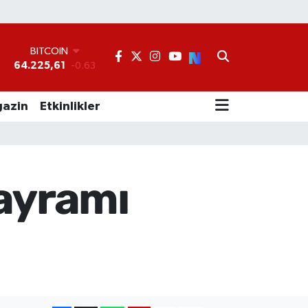
BITCOIN
64.225,61
-0.63
DOLAR
°
47,7143
0.16
EURO
55,0317
-0.02
azin
Etkinlikler
STERLİN
64,2463
0.07
GRAM ALTIN
6574.81
1.44
BİST100
Bayramı
13.799
70