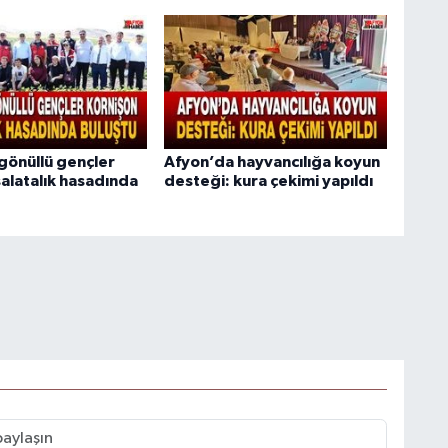
gönüllü gençler
Afyon’da hayvancılığa koyun
salatalık hasadında
desteği: kura çekimi yapıldı