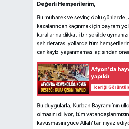
Değerli Hemşerilerim,
Bu mübarek ve sevinç dolu günlerde, ai
kazalarından kaçınmak için bayram yolc
kurallarına dikkatli bir şekilde uyman
şehirlerarası yollarda tüm hemşerileri
can kaybı yaşanmaması açısından öne
Afyon’da hayv
yapıldı
İçeriği Görüntül
Bu duygularla, Kurban Bayramı’nın ülkem
olmasını diliyor, tüm vatandaşlarımızın
kavuşmasını yüce Allah’tan niyaz edi