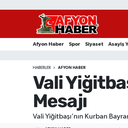
Afyon Haber
Siyaset
Afyon Haber
Spor
Siyaset
Asayiş 
Spor
Asayiş Yaşam
HABERLER
AFYON HABER
Vali Yiğitb
Sağlık
Mesajı
Eğitim
Sivil Toplum
Vali Yiğitbaşı’nın Kurban Bayra
Ekonomi