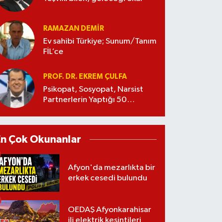
RAMAZAN DEMİR
Ev sahibi Türkiye; Sunum/Tanım
FİL’ce
PROF. DR. EKREM ÇULFA
Psikopat, Sosyopat, Narsist
Partnerlerin Yaptığı 50
Manipülasyon
En Çok Okunanlar
Afyon'da mezarlıkta bir
erkek cesedi bulundu
OEDAŞ Afyonkarahisar
ili elektrik kesintileri