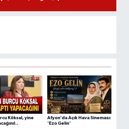
rcu Köksal, yine
Afyon’da Açık Hava Sineması:
cağını!..
'Ezo Gelin'