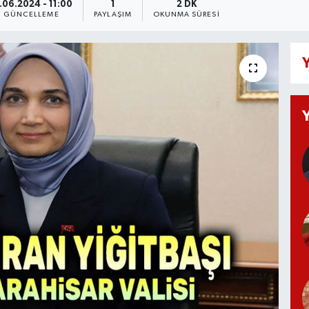
.06.2024 - 11:00
1
2 DK
GÜNCELLEME
PAYLAŞIM
OKUNMA SÜRESI
Y