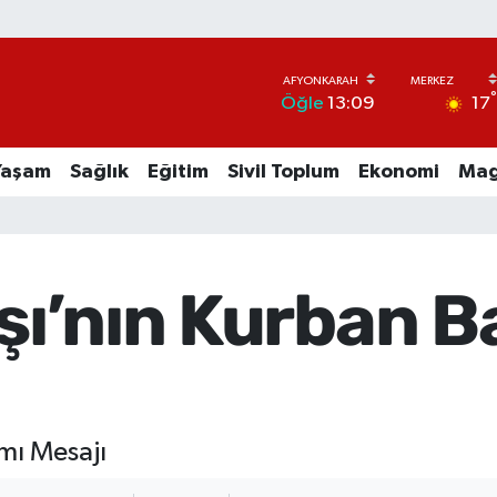
17
Öğle
13:09
Yaşam
Sağlık
Eğitim
Sivil Toplum
Ekonomi
Mag
aşı’nın Kurban 
mı Mesajı