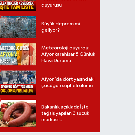
duyurusu
Büyük deprem mi
geliyor?
Meteoroloji duyurdu:
Afyonkarahisar 5 Günlük
Hava Durumu
Afyon’da dört yaşındaki
çocuğun şüpheli ölümü
Bakanlık açıkladı: İşte
tağşiş yapılan 3 sucuk
markası!..