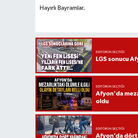
Hayırlı Bayramlar.
EDITÖRÜN SEÇTIĞI
LGS sonucu Afy
EDITÖRÜN SEÇTIĞI
Afyon'da mezarl
oldu
EDITÖRÜN SEÇTIĞI
Afyon’da dört