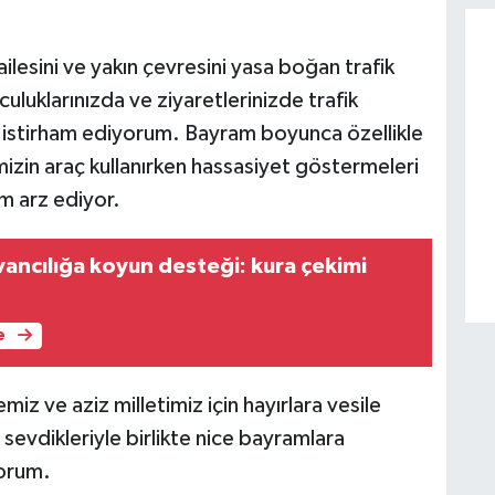
lesini ve yakın çevresini yasa boğan trafik
uluklarınızda ve ziyaretlerinizde trafik
ızı istirham ediyorum. Bayram boyunca özellikle
mizin araç kullanırken hassasiyet göstermeleri
m arz ediyor.
ancılığa koyun desteği: kura çekimi
e
iz ve aziz milletimiz için hayırlara vesile
 sevdikleriyle birlikte nice bayramlara
yorum.