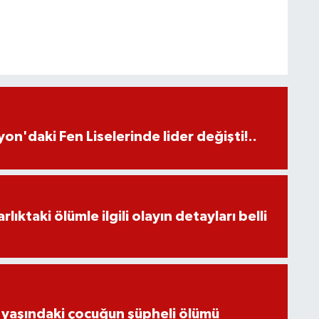
on'daki Fen Liselerinde lider değişti!..
ıktaki ölümle ilgili olayın detayları belli
 yaşındaki çocuğun şüpheli ölümü