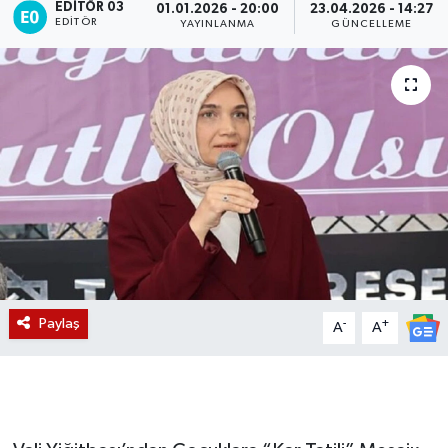
EDITÖR 03
01.01.2026 - 20:00
23.04.2026 - 14:27
EDITÖR
YAYINLANMA
GÜNCELLEME
Magazin
Etkinlikler
Paylaş
-
+
A
A