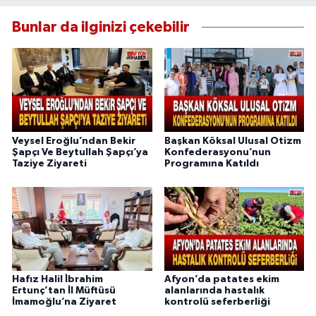
Bunlar da ilginizi çekebilir
Veysel Eroğlu’ndan Bekir
Başkan Köksal Ulusal Otizm
Şapçı Ve Beytullah Şapçı’ya
Konfederasyonu’nun
Taziye Ziyareti
Programına Katıldı
Hafız Halil İbrahim
Afyon’da patates ekim
Ertunç’tan İl Müftüsü
alanlarında hastalık
İmamoğlu’na Ziyaret
kontrolü seferberliği