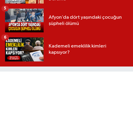
5
Afyon’da dört yaşındaki çocuğun
şüpheli ölümü
6
Kademeli emeklilik kimleri
kapsıyor?