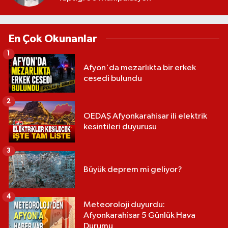
En Çok Okunanlar
1
Afyon'da mezarlıkta bir erkek
cesedi bulundu
2
OEDAŞ Afyonkarahisar ili elektrik
kesintileri duyurusu
3
Büyük deprem mi geliyor?
4
Meteoroloji duyurdu:
Afyonkarahisar 5 Günlük Hava
Durumu