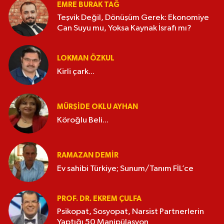
EMRE BURAK TAĞ
Teşvik Değil, Dönüşüm Gerek: Ekonomiye
Can Suyu mu, Yoksa Kaynak İsrafı mı?
LOKMAN ÖZKUL
Kirli çark...
MÜRŞIDE OKLU AYHAN
Köroğlu Beli...
RAMAZAN DEMİR
Ev sahibi Türkiye; Sunum/Tanım FİL’ce
PROF. DR. EKREM ÇULFA
Psikopat, Sosyopat, Narsist Partnerlerin
Yaptığı 50 Manipülasyon