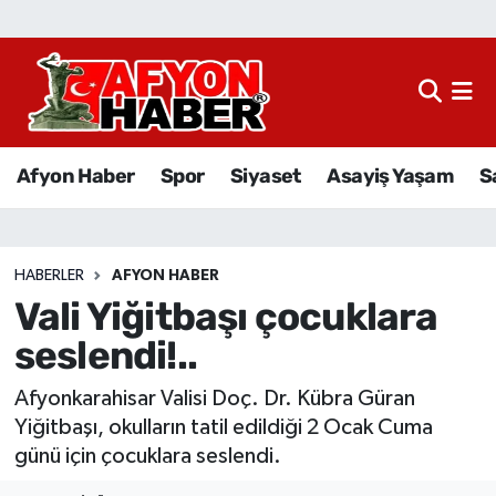
Afyon Haber
Siyaset
Afyon Haber
Spor
Siyaset
Asayiş Yaşam
S
Spor
Asayiş Yaşam
HABERLER
AFYON HABER
Vali Yiğitbaşı çocuklara
Sağlık
seslendi!..
Eğitim
Afyonkarahisar Valisi Doç. Dr. Kübra Güran
Sivil Toplum
Yiğitbaşı, okulların tatil edildiği 2 Ocak Cuma
günü için çocuklara seslendi.
Ekonomi