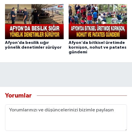
Afyon’da besilik sığır
Afyon’da bitkisel üretimde
yönelik denetimler sürüyor
kornişon, nohut ve patates
gündemi
Yorumlar