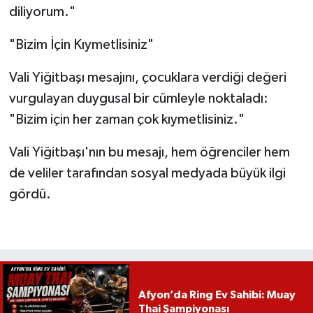
diliyorum."
"Bizim İçin Kıymetlisiniz"
Vali Yiğitbaşı mesajını, çocuklara verdiği değeri
vurgulayan duygusal bir cümleyle noktaladı:
"Bizim için her zaman çok kıymetlisiniz."
Vali Yiğitbaşı'nın bu mesajı, hem öğrenciler hem
de veliler tarafından sosyal medyada büyük ilgi
gördü.
Afyon’da Ring Ev Sahibi: Muay
Thai Şampiyonası