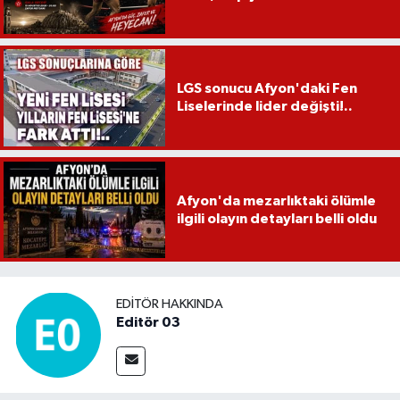
LGS sonucu Afyon'daki Fen
Liselerinde lider değişti!..
Afyon'da mezarlıktaki ölümle
ilgili olayın detayları belli oldu
EDITÖR HAKKINDA
Editör 03