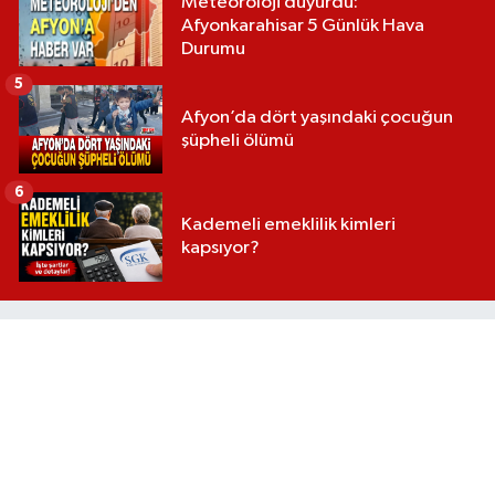
Meteoroloji duyurdu:
Afyonkarahisar 5 Günlük Hava
Durumu
5
Afyon’da dört yaşındaki çocuğun
şüpheli ölümü
6
Kademeli emeklilik kimleri
kapsıyor?