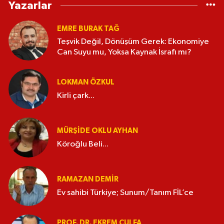
Yazarlar
EMRE BURAK TAĞ
Teşvik Değil, Dönüşüm Gerek: Ekonomiye
Can Suyu mu, Yoksa Kaynak İsrafı mı?
LOKMAN ÖZKUL
Kirli çark...
MÜRŞIDE OKLU AYHAN
Köroğlu Beli...
RAMAZAN DEMİR
Ev sahibi Türkiye; Sunum/Tanım FİL’ce
PROF. DR. EKREM ÇULFA