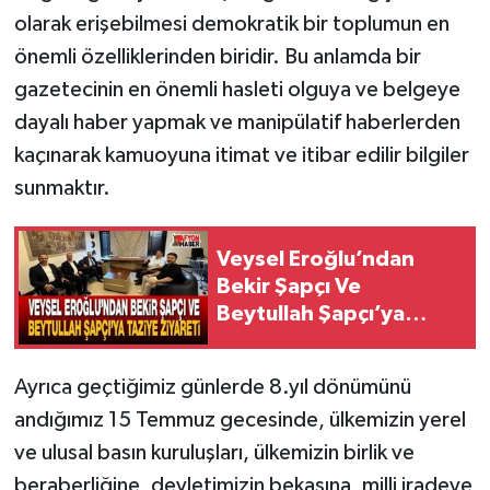
olarak erişebilmesi demokratik bir toplumun en
önemli özelliklerinden biridir. Bu anlamda bir
gazetecinin en önemli hasleti olguya ve belgeye
dayalı haber yapmak ve manipülatif haberlerden
kaçınarak kamuoyuna itimat ve itibar edilir bilgiler
sunmaktır.
Veysel Eroğlu’ndan
Bekir Şapçı Ve
Beytullah Şapçı’ya
Taziye Ziyareti
Ayrıca geçtiğimiz günlerde 8.yıl dönümünü
andığımız 15 Temmuz gecesinde, ülkemizin yerel
ve ulusal basın kuruluşları, ülkemizin birlik ve
beraberliğine, devletimizin bekasına, milli iradeye