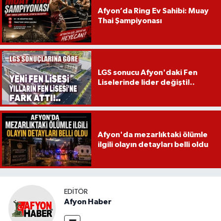
Afyon’da Ring Ev Sahibi: Muay
Thai Şampiyonası
LGS sonucu Afyon'daki Fen
Liselerinde lider değişti!..
Afyon'da mezarlıktaki ölümle
ilgili olayın detayları belli oldu
EDITÖR
Afyon Haber