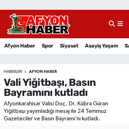
Afyon Haber
Siyaset
Afyon Haber
Spor
Siyaset
Asayiş Yaşam
S
Spor
Asayiş Yaşam
HABERLER
AFYON HABER
Vali Yiğitbaşı, Basın
Sağlık
Bayramını kutladı
Eğitim
Afyonkarahisar Valisi Doç. Dr. Kübra Güran
Sivil Toplum
Yiğitbaşı yayımladığı mesaj ile 24 Temmuz
Gazeteciler ve Basın Bayramı’nı kutladı.
Ekonomi