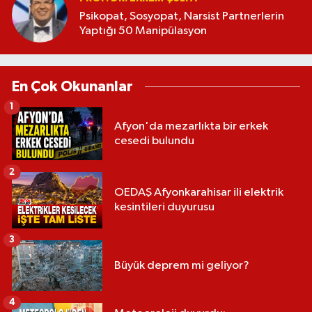
Psikopat, Sosyopat, Narsist Partnerlerin
Yaptığı 50 Manipülasyon
En Çok Okunanlar
1
Afyon'da mezarlıkta bir erkek
cesedi bulundu
2
OEDAŞ Afyonkarahisar ili elektrik
kesintileri duyurusu
3
Büyük deprem mi geliyor?
4