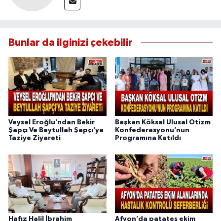
Bunlar da ilginizi çekebilir
Veysel Eroğlu’ndan Bekir
Başkan Köksal Ulusal Otizm
Şapçı Ve Beytullah Şapçı’ya
Konfederasyonu’nun
Taziye Ziyareti
Programına Katıldı
Hafız Halil İbrahim
Afyon’da patates ekim