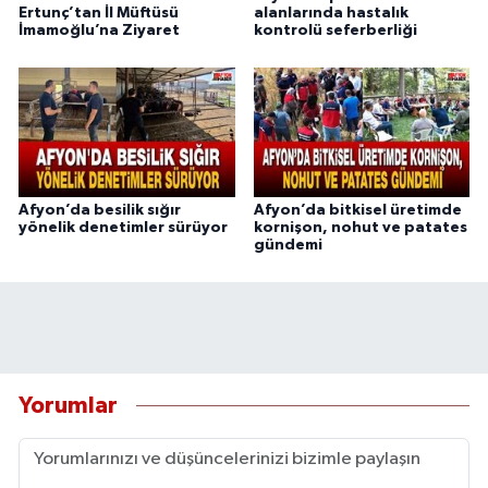
Ertunç’tan İl Müftüsü
alanlarında hastalık
İmamoğlu’na Ziyaret
kontrolü seferberliği
Afyon’da besilik sığır
Afyon’da bitkisel üretimde
yönelik denetimler sürüyor
kornişon, nohut ve patates
gündemi
Yorumlar