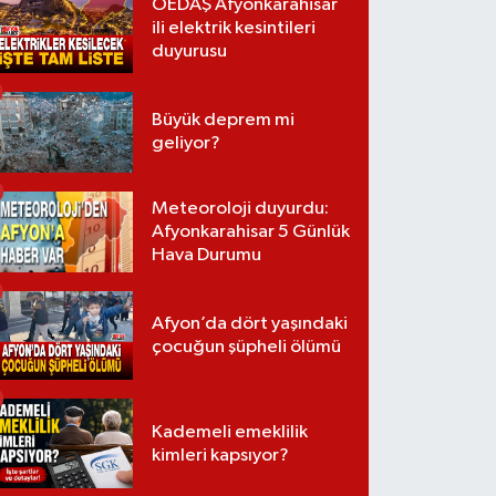
OEDAŞ Afyonkarahisar
ili elektrik kesintileri
duyurusu
Büyük deprem mi
geliyor?
Meteoroloji duyurdu:
Afyonkarahisar 5 Günlük
Hava Durumu
Afyon’da dört yaşındaki
çocuğun şüpheli ölümü
Kademeli emeklilik
kimleri kapsıyor?