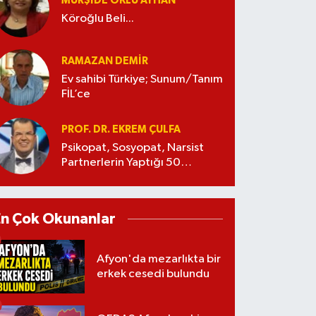
MÜRŞIDE OKLU AYHAN
Köroğlu Beli...
RAMAZAN DEMİR
Ev sahibi Türkiye; Sunum/Tanım
FİL’ce
PROF. DR. EKREM ÇULFA
Psikopat, Sosyopat, Narsist
Partnerlerin Yaptığı 50
Manipülasyon
En Çok Okunanlar
Afyon'da mezarlıkta bir
erkek cesedi bulundu