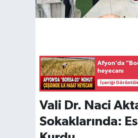
Afyon’da "Bor
heyecanı
İçeriği Görüntül
Vali Dr. Naci Akt
Sokaklarında: E
Kurdu