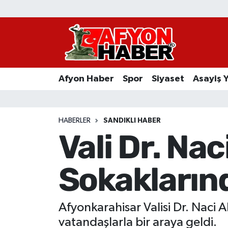
Afyon Haber
Siyaset
Afyon Haber
Spor
Siyaset
Asayiş 
Spor
Asayiş Yaşam
HABERLER
SANDIKLI HABER
Vali Dr. Nac
Sağlık
Sokakların
Eğitim
Sivil Toplum
Afyonkarahisar Valisi Dr. Naci 
Ekonomi
vatandaşlarla bir araya geldi.