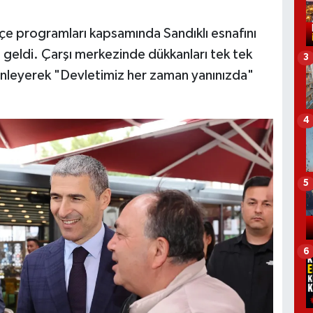
ilçe programları kapsamında Sandıklı esnafını
 geldi. Çarşı merkezinde dükkanları tek tek
3
dinleyerek "Devletimiz her zaman yanınızda"
4
5
6