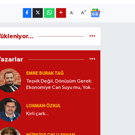
-
+
A
A
ükleniyor...
Yazarlar
EMRE BURAK TAĞ
Teşvik Değil, Dönüşüm Gerek:
Ekonomiye Can Suyu mu, Yoksa
Kaynak İsrafı mı?
LOKMAN ÖZKUL
Kirli çark...