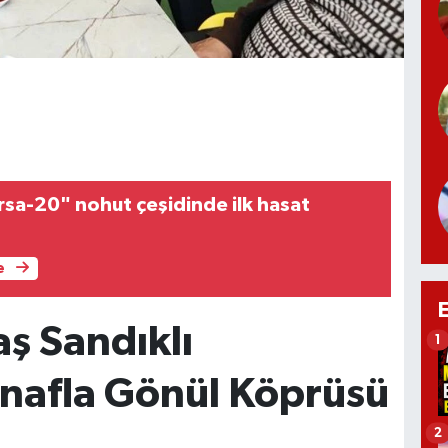
sa-20" nohut çeşidinde ilk hasat
e
aş Sandıklı
1
snafla Gönül Köprüsü
2