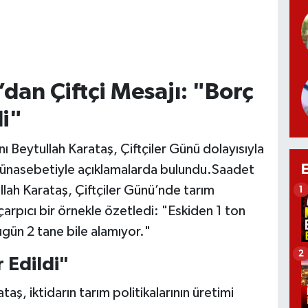
’dan Çiftçi Mesajı: "Borç
di"
ı Beytullah Karataş, Çiftçiler Günü dolayısıyla
ü münasebetiyle açıklamalarda bulundu.Saadet
llah Karataş, Çiftçiler Günü’nde tarım
1
arpıcı bir örnekle özetledi: "Eskiden 1 ton
ugün 2 tane bile alamıyor."
2
r Edildi"
taş, iktidarın tarım politikalarının üretimi