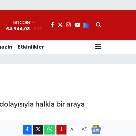
BITCOIN
64.944,08
-0.18
DOLAR
°
47,7436
0.18
EURO
55,2510
0.32
azin
Etkinlikler
STERLİN
64,4811
0.38
GRAM ALTIN
6660.55
0.03
BİST100
13.779
-14
dolayısıyla halkla bir araya
-
+
A
A