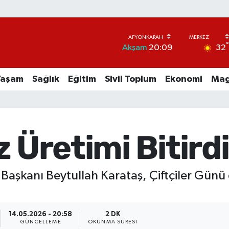
32
Akşam
20:09
Yaşam
Sağlık
Eğitim
Sivil Toplum
Ekonomi
Mag
z Üretimi Bitirdi
 Başkanı Beytullah Karataş, Çiftçiler Günü 
14.05.2026 - 20:58
2 DK
GÜNCELLEME
OKUNMA SÜRESI