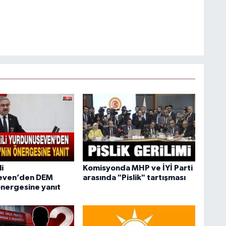
i
Komisyonda MHP ve İYİ Parti
even’den DEM
arasında "Pislik" tartışması
önergesine yanıt