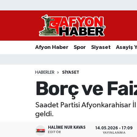
Afyon Haber
Siyaset
Afyon Haber
Spor
Siyaset
Asayiş 
Spor
Asayiş Yaşam
HABERLER
SIYASET
Borç ve Fai
Sağlık
Eğitim
Saadet Partisi Afyonkarahisar İl
geldi.
Sivil Toplum
HALIME NUR KAVAS
14.05.2026 - 17:09
Ekonomi
EDITÖR
YAYINLANMA