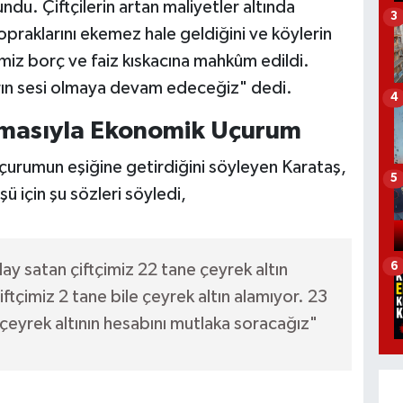
du. Çiftçilerin artan maliyetler altında
3
topraklarını ekemez hale geldiğini ve köylerin
imiz borç ve faiz kıskacına mahkûm edildi.
ların sesi olmaya devam edeceğiz" dedi.
4
ırmasıyla Ekonomik Uçurum
uçurumun eşiğine getirdiğini söyleyen Karataş,
5
ü için şu sözleri söyledi,
6
ay satan çiftçimiz 22 tane çeyrek altın
ftçimiz 2 tane bile çeyrek altın alamıyor. 23
 çeyrek altının hesabını mutlaka soracağız"