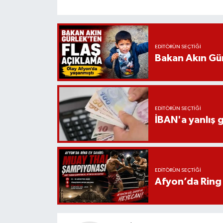
EDITÖRÜN SEÇTIĞI
Bakan Akın Gür
EDITÖRÜN SEÇTIĞI
İBAN'a yanlış g
EDITÖRÜN SEÇTIĞI
Afyon’da Ring 