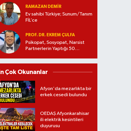
RAMAZAN DEMİR
Ev sahibi Türkiye; Sunum/Tanım
FİL’ce
PROF. DR. EKREM ÇULFA
Psikopat, Sosyopat, Narsist
Partnerlerin Yaptığı 50
Manipülasyon
En Çok Okunanlar
Afyon'da mezarlıkta bir
erkek cesedi bulundu
OEDAŞ Afyonkarahisar
ili elektrik kesintileri
duyurusu