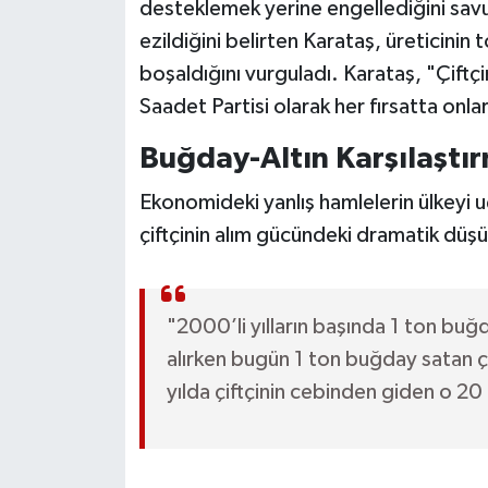
desteklemek yerine engellediğini savun
ezildiğini belirten Karataş, üreticinin 
boşaldığını vurguladı. Karataş, "Çiftç
Saadet Partisi olarak her fırsatta on
Buğday-Altın Karşılaşt
Ekonomideki yanlış hamlelerin ülkeyi 
çiftçinin alım gücündeki dramatik düşüş
"2000’li yılların başında 1 ton buğd
alırken bugün 1 ton buğday satan çi
yılda çiftçinin cebinden giden o 20