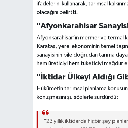
ifadelerini kullanarak, tarımsal kalkın
olacağını belirtti.
"Afyonkarahisar Sanayisi
Afyonkarahisar’ın mermer ve termal ka
Karataş, yerel ekonominin temel taşını
sanayisinin bile doğrudan tarıma dayal
hem üreticiyi hem tüketiciyi mağdur ett
"İktidar Ülkeyi Aldığı Gi
Hükümetin tarımsal planlama konusundak
konuşmasını şu sözlerle sürdürdü:
"23 yıllık iktidarda hiçbir şey pla