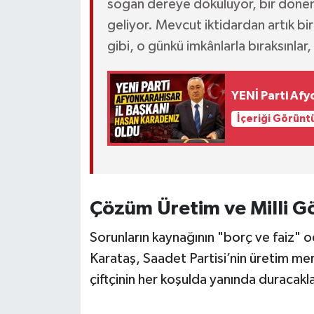
soğan dereye dökülüyor, bir döne
geliyor. Mevcut iktidardan artık bir
gibi, o günkü imkânlarla bıraksınlar, 
YENİ Parti Afy
İçeriği Görünt
Çözüm Üretim ve Milli G
Sorunların kaynağının "borç ve faiz" 
Karataş, Saadet Partisi’nin üretim me
çiftçinin her koşulda yanında duracakla