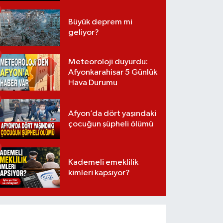
Büyük deprem mi
geliyor?
Meteoroloji duyurdu:
Afyonkarahisar 5 Günlük
Hava Durumu
Afyon’da dört yaşındaki
çocuğun şüpheli ölümü
Kademeli emeklilik
kimleri kapsıyor?