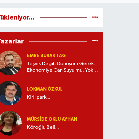
ükleniyor...
Yazarlar
EMRE BURAK TAĞ
Teşvik Değil, Dönüşüm Gerek:
Ekonomiye Can Suyu mu, Yoksa
Kaynak İsrafı mı?
LOKMAN ÖZKUL
Kirli çark...
MÜRŞIDE OKLU AYHAN
Köroğlu Beli...