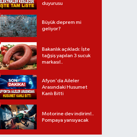
duyurusu
Büyük deprem mi
geliyor?
Bakanlık açıkladı: İşte
tağşiş yapılan 3 sucuk
markası!..
Afyon'da Aileler
Arasındaki Husumet
Kanlı Bitti
Motorine dev indirim!..
Pompaya yansıyacak