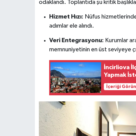
odaklandı. Toplantıda şu kritik başlıkla
Hizmet Hızı:
Nüfus hizmetlerinde s
adımlar ele alındı.
Veri Entegrasyonu:
Kurumlar ara
memnuniyetinin en üst seviyeye çı
İncirliova İ
Yapmak İst
İçeriği Görü