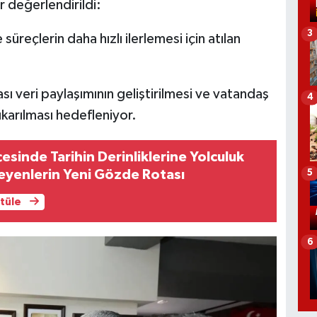
r değerlendirildi:
3
üreçlerin daha hızlı ilerlemesi için atılan
sı veri paylaşımının geliştirilmesi ve vatandaş
4
karılması hedefleniyor.
lçesinde Tarihin Derinliklerine Yolculuk
eyenlerin Yeni Gözde Rotası
5
ntüle
6