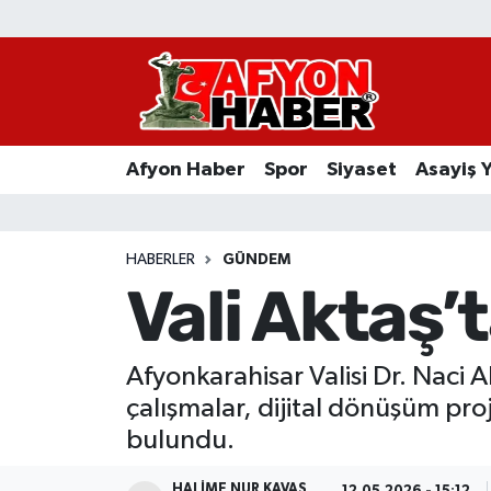
Afyon Haber
Siyaset
Afyon Haber
Spor
Siyaset
Asayiş 
Spor
Asayiş Yaşam
HABERLER
GÜNDEM
Vali Aktaş’
Sağlık
Eğitim
Afyonkarahisar Valisi Dr. Naci 
çalışmalar, dijital dönüşüm pr
Sivil Toplum
bulundu.
Ekonomi
HALIME NUR KAVAS