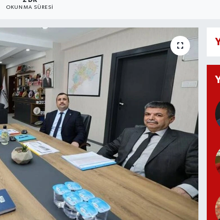
2 DK
OKUNMA SÜRESI
Y