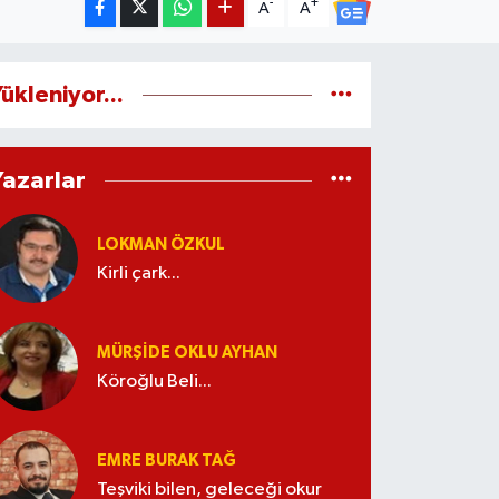
-
+
A
A
ükleniyor...
Yazarlar
LOKMAN ÖZKUL
Kirli çark...
MÜRŞIDE OKLU AYHAN
Köroğlu Beli...
EMRE BURAK TAĞ
Teşviki bilen, geleceği okur