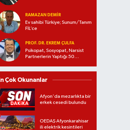
RAMAZAN DEMİR
Ev sahibi Türkiye; Sunum/Tanım
FİL’ce
PROF. DR. EKREM ÇULFA
Psikopat, Sosyopat, Narsist
Partnerlerin Yaptığı 50
Manipülasyon
En Çok Okunanlar
Afyon'da mezarlıkta bir
erkek cesedi bulundu
OEDAŞ Afyonkarahisar
ili elektrik kesintileri