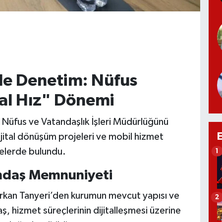
nde Denetim: Nüfus
tal Hız" Dönemi
İl Nüfus ve Vatandaşlık İşleri Müdürlüğünü
ijital dönüşüm projeleri ve mobil hizmet
melerde bulundu.
1
andaş Memnuniyeti
 Erkan Tanyeri’den kurumun mevcut yapısı ve
2
aş, hizmet süreçlerinin dijitalleşmesi üzerine