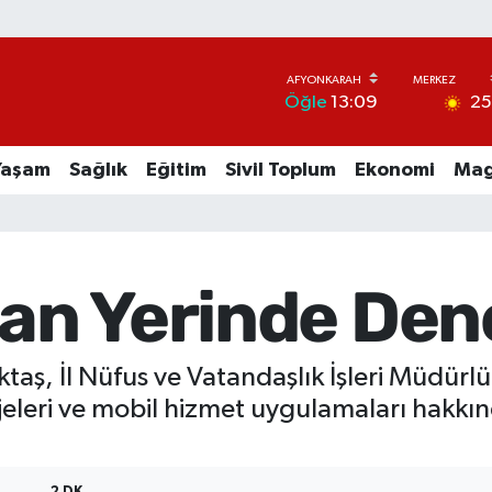
2
Öğle
13:09
Yaşam
Sağlık
Eğitim
Sivil Toplum
Ekonomi
Mag
tan Yerinde De
Aktaş, İl Nüfus ve Vatandaşlık İşleri Müdür
ojeleri ve mobil hizmet uygulamaları hakkı