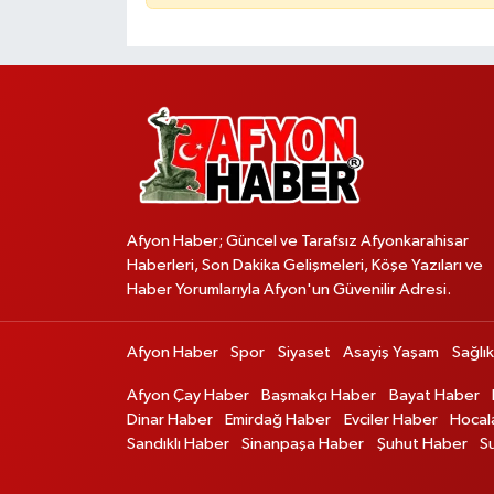
Afyon Haber; Güncel ve Tarafsız Afyonkarahisar
Haberleri, Son Dakika Gelişmeleri, Köşe Yazıları ve
Haber Yorumlarıyla Afyon'un Güvenilir Adresi.
Afyon Haber
Spor
Siyaset
Asayiş Yaşam
Sağlık
Afyon Çay Haber
Başmakçı Haber
Bayat Haber
Dinar Haber
Emirdağ Haber
Evciler Haber
Hocal
Sandıklı Haber
Sinanpaşa Haber
Şuhut Haber
S