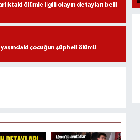
ıktaki ölümle ilgili olayın detayları belli
 yaşındaki çocuğun şüpheli ölümü