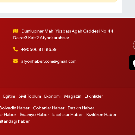
Dumlupınar Mah. Yüzbaşı Agah Caddesi No:44
Daire:3 Kat:2 Afyonkarahisar
+90506 811 8659
afyonhaber.com@gmail.com
Eğitim
Sivil Toplum
Ekonomi
Magazin
Etkinlikler
Bolvadin Haber
Çobanlar Haber
Dazkırı Haber
ar Haber
İhsaniye Haber
İscehisar Haber
Kızılören Haber
ultandağı haber