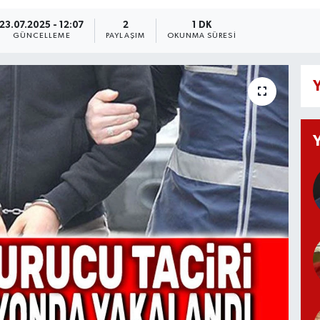
23.07.2025 - 12:07
2
1 DK
GÜNCELLEME
PAYLAŞIM
OKUNMA SÜRESI
Y