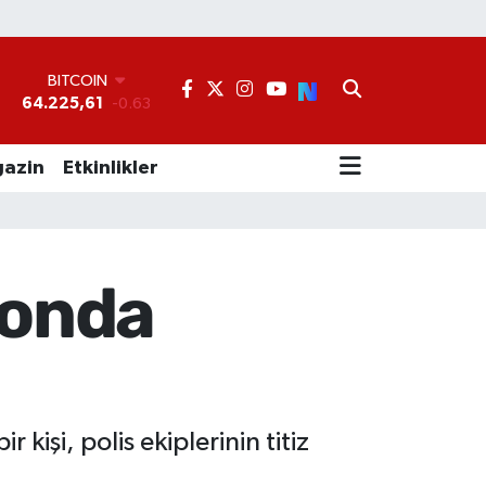
BITCOIN
64.225,61
-0.63
°
DOLAR
47,7143
0.16
EURO
azin
Etkinlikler
55,0317
-0.02
STERLİN
64,2463
0.07
GRAM ALTIN
6510.40
0.45
yonda
BİST100
13.799
70
işi, polis ekiplerinin titiz