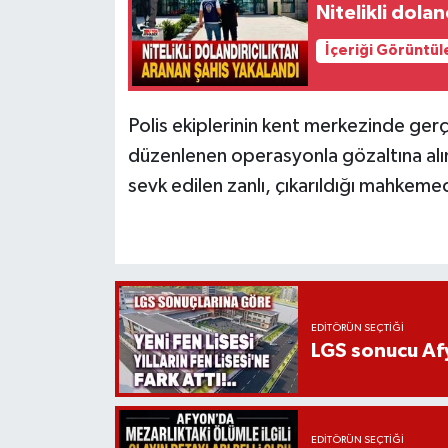
Nitelikli dola
İçeriği Görüntül
Polis ekiplerinin kent merkezinde ger
düzenlenen operasyonla gözaltına alın
sevk edilen zanlı, çıkarıldığı mahkem
EDITÖRÜN SEÇTIĞI
LGS sonucu Afy
EDITÖRÜN SEÇTIĞI