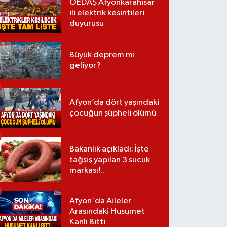
OEDAŞ Afyonkarahisar
ili elektrik kesintileri
duyurusu
Büyük deprem mi
geliyor?
Afyon’da dört yaşındaki
çocuğun şüpheli ölümü
Bakanlık açıkladı: İşte
tağşiş yapılan 3 sucuk
markası!..
Afyon'da Aileler
Arasındaki Husumet
Kanlı Bitti