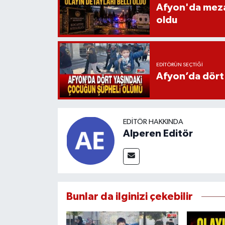
Afyon'da mezarl
oldu
EDITÖRÜN SEÇTIĞI
Afyon’da dört
EDITÖR HAKKINDA
Alperen Editör
Bunlar da ilginizi çekebilir