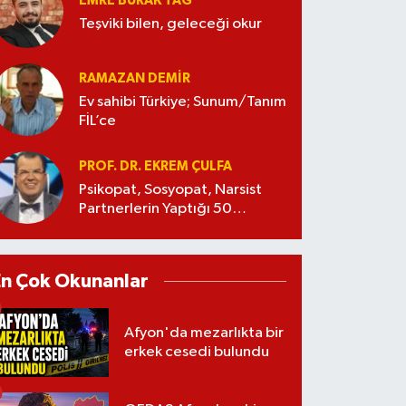
EMRE BURAK TAĞ
Teşviki bilen, geleceği okur
RAMAZAN DEMİR
Ev sahibi Türkiye; Sunum/Tanım
FİL’ce
PROF. DR. EKREM ÇULFA
Psikopat, Sosyopat, Narsist
Partnerlerin Yaptığı 50
Manipülasyon
En Çok Okunanlar
Afyon'da mezarlıkta bir
erkek cesedi bulundu