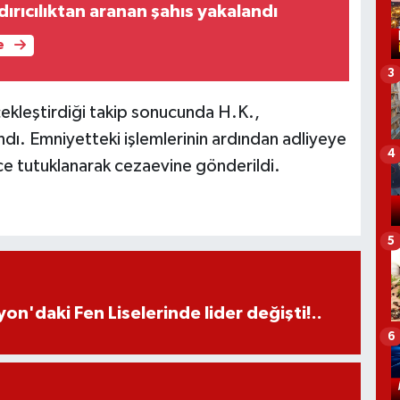
ndırıcılıktan aranan şahıs yakalandı
e
3
çekleştirdiği takip sonucunda H.K.,
dı. Emniyetteki işlemlerinin ardından adliyeye
4
ece tutuklanarak cezaevine gönderildi.
5
on'daki Fen Liselerinde lider değişti!..
6