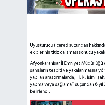
Uyuşturucu ticareti suçundan hakkında 
ekiplerinin titiz çalışması sonucu yakal
Afyonkarahisar İl Emniyet Müdürlüğü e
şahısların tespiti ve yakalanmasına yö
yapılan araştırmalarda, H.K. isimli şa
yapma veya sağlama” suçundan 6 yıl 3 
belirlendi.