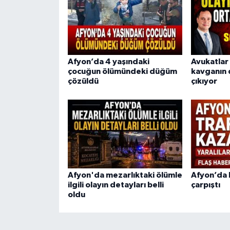
Afyon’da 4 yaşındaki
Avukatlar 
çocuğun ölümündeki düğüm
kavganın 
çözüldü
çıkıyor
Afyon'da mezarlıktaki ölümle
Afyon’da
ilgili olayın detayları belli
çarpıştı
oldu