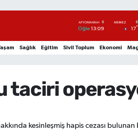
17
Öğle
13:09
Yaşam
Sağlık
Eğitim
Sivil Toplum
Ekonomi
Mag
 taciri operas
kında kesinleşmiş hapis cezası bulunan bir k