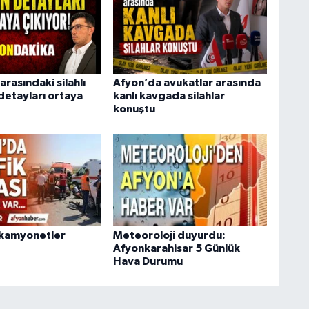
arasındaki silahlı
Afyon’da avukatlar arasında
detayları ortaya
kanlı kavgada silahlar
konuştu
 kamyonetler
Meteoroloji duyurdu:
Afyonkarahisar 5 Günlük
Hava Durumu