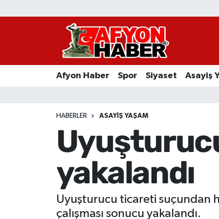
Afyon Haber
Siyaset
Afyon Haber
Spor
Siyaset
Asayiş 
Spor
Asayiş Yaşam
HABERLER
ASAYIŞ YAŞAM
Uyuşturucu
Sağlık
yakalandı
Eğitim
Sivil Toplum
Uyuşturucu ticareti suçundan hak
Ekonomi
çalışması sonucu yakalandı.