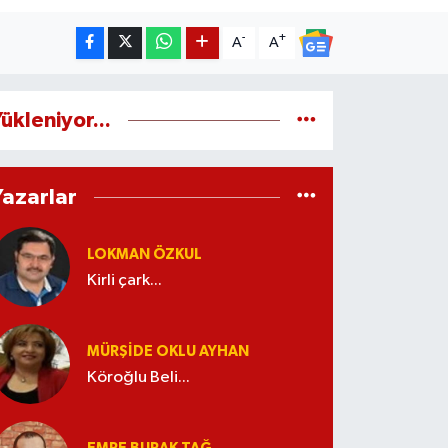
-
+
A
A
ükleniyor...
Yazarlar
LOKMAN ÖZKUL
Kirli çark...
MÜRŞIDE OKLU AYHAN
Köroğlu Beli...