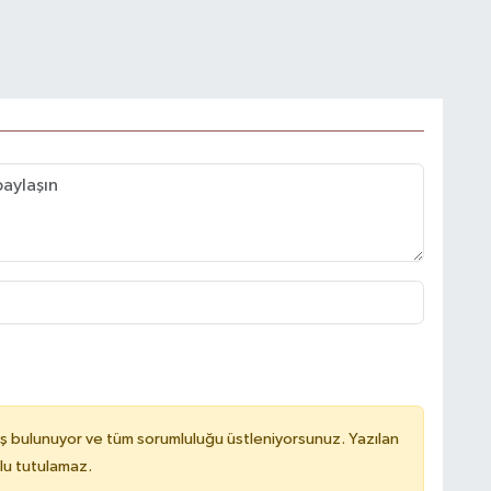
ş bulunuyor ve tüm sorumluluğu üstleniyorsunuz. Yazılan
lu tutulamaz.