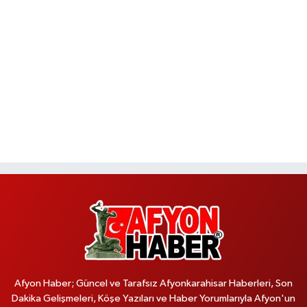
Afyon Haber; Güncel ve Tarafsız Afyonkarahisar Haberleri, Son
Dakika Gelişmeleri, Köşe Yazıları ve Haber Yorumlarıyla Afyon'un