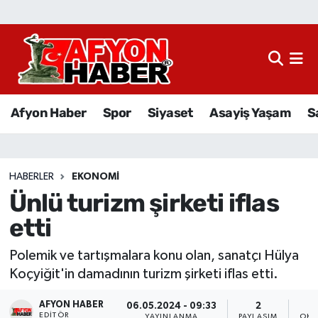
Afyon Haber
Siyaset
Afyon Haber
Spor
Siyaset
Asayiş Yaşam
S
Spor
Asayiş Yaşam
HABERLER
EKONOMI
Ünlü turizm şirketi iflas
Sağlık
etti
Eğitim
Polemik ve tartışmalara konu olan, sanatçı Hülya
Sivil Toplum
Koçyiğit'in damadının turizm şirketi iflas etti.
AFYON HABER
Ekonomi
06.05.2024 - 09:33
2
EDITÖR
YAYINLANMA
PAYLAŞIM
OKU