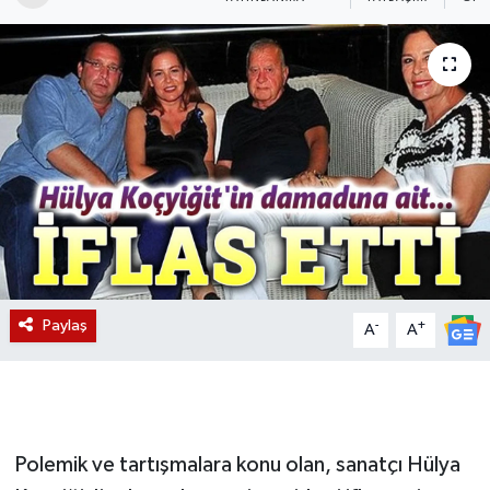
Magazin
Etkinlikler
Paylaş
-
+
A
A
Polemik ve tartışmalara konu olan, sanatçı Hülya