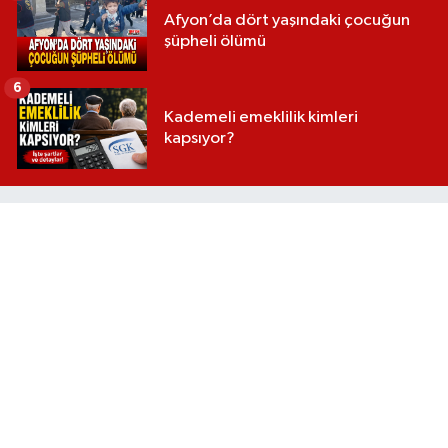
Afyon’da dört yaşındaki çocuğun
şüpheli ölümü
6
Kademeli emeklilik kimleri
kapsıyor?