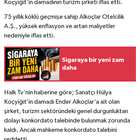
Koçyiğit'in damadının turizm şirketi iflas etti.
75 yıllık köklü geçmişe sahip Alkoçlar Otelcilik
A.Ş., yüksek enflasyon ve artan maliyetler
nedeniyle iflas etti.
Sigaraya bir yeni zam
daha
Halk Tv'nin haberine göre; Sanatçı Hülya
Koçyiğit'in damadı Ender Alkoçlar'a ait olan
şirket, turizm sektöründeki genel durgunluktan
dolayı konkordato talebinde bulunmak zorunda
kaldı. Ancak mahkeme konkordato talebini
reddetti.