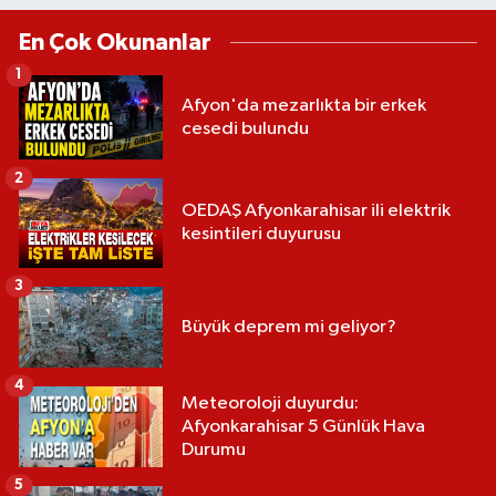
En Çok Okunanlar
1
Afyon'da mezarlıkta bir erkek
cesedi bulundu
2
OEDAŞ Afyonkarahisar ili elektrik
kesintileri duyurusu
3
Büyük deprem mi geliyor?
4
Meteoroloji duyurdu:
Afyonkarahisar 5 Günlük Hava
Durumu
5