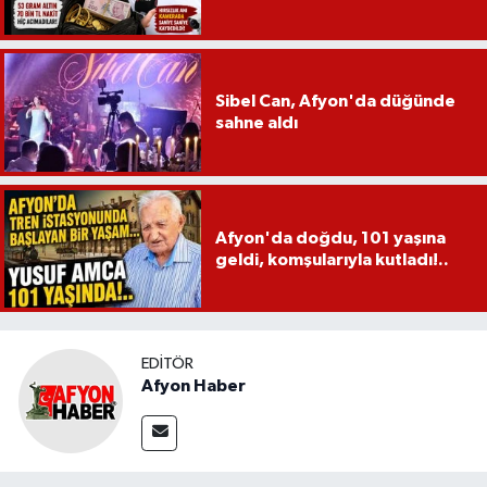
Sibel Can, Afyon'da düğünde
sahne aldı
Afyon'da doğdu, 101 yaşına
geldi, komşularıyla kutladı!..
EDITÖR
Afyon Haber