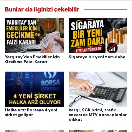
Bunlar da ilginizi çekebilir
Yargıtay’dan Emekliler İçin
Sigaraya bir yeni zam daha
Gecikme Faizi Kararı
Halka arz: Borsaya 4 yeni
Vergi, SGK primi, trafik
şirket geliyor
cezası ve MTV borcu olanlar
dikkat