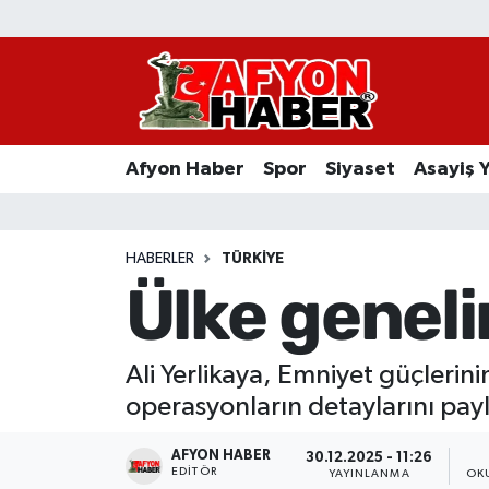
Afyon Haber
Siyaset
Afyon Haber
Spor
Siyaset
Asayiş 
Spor
Asayiş Yaşam
HABERLER
TÜRKIYE
Ülke geneli
Sağlık
Eğitim
Ali Yerlikaya, Emniyet güçlerin
operasyonların detaylarını payl
Sivil Toplum
AFYON HABER
30.12.2025 - 11:26
Ekonomi
EDITÖR
YAYINLANMA
OK