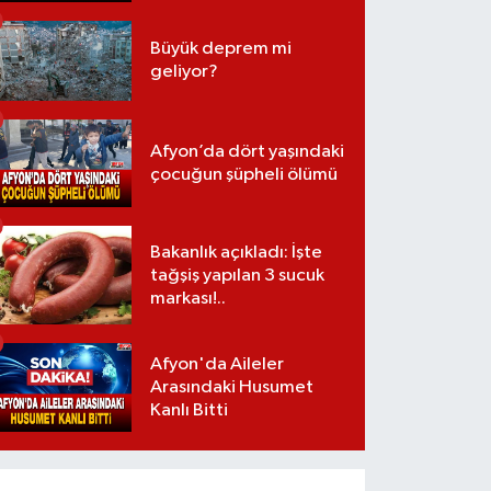
Büyük deprem mi
geliyor?
Afyon’da dört yaşındaki
çocuğun şüpheli ölümü
Bakanlık açıkladı: İşte
tağşiş yapılan 3 sucuk
markası!..
Afyon'da Aileler
Arasındaki Husumet
Kanlı Bitti