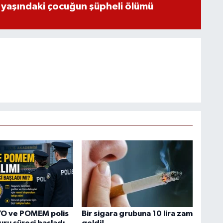
 yaşındaki çocuğun şüpheli ölümü
O ve POMEM polis
Bir sigara grubuna 10 lira zam