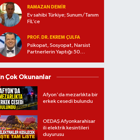
RAMAZAN DEMİR
Ev sahibi Türkiye; Sunum/Tanım
FİL’ce
PROF. DR. EKREM ÇULFA
Psikopat, Sosyopat, Narsist
Partnerlerin Yaptığı 50
Manipülasyon
En Çok Okunanlar
Afyon'da mezarlıkta bir
erkek cesedi bulundu
OEDAŞ Afyonkarahisar
ili elektrik kesintileri
duyurusu