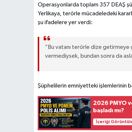
Operasyonlarda toplam 357 DEAŞ şüphe
Yerlikaya, terörle mücadeledeki kararlı
şu ifadelere yer verdi:
"Bu vatanı terörle dize getirmeye ç
vermediysek, bundan sonra da asla
Şüphelilerin emniyetteki işlemlerinin baş
2026 PMYO ve 
başladı mı?
İçeriği Görüntül