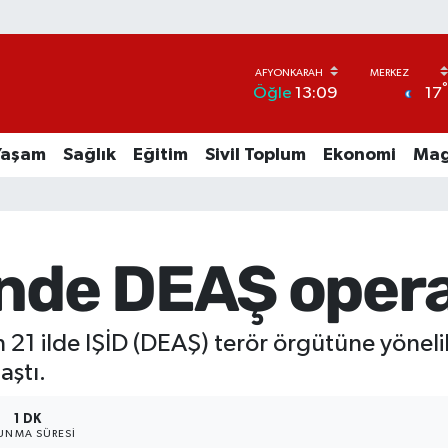
17
Öğle
13:09
Yaşam
Sağlık
Eğitim
Sivil Toplum
Ekonomi
Mag
nde DEAŞ operas
in 21 ilde IŞİD (DEAŞ) terör örgütüne yönel
aştı.
1 DK
UNMA SÜRESI