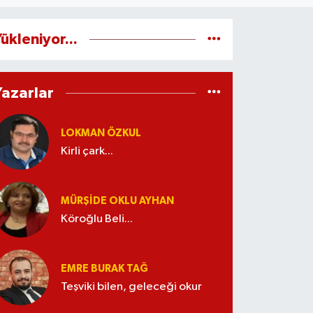
ükleniyor...
Yazarlar
LOKMAN ÖZKUL
Kirli çark...
MÜRŞIDE OKLU AYHAN
Köroğlu Beli...
EMRE BURAK TAĞ
Teşviki bilen, geleceği okur