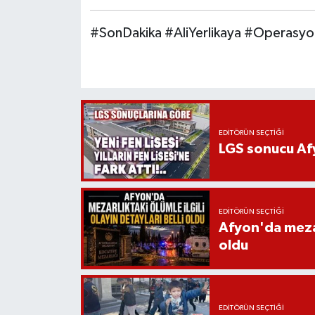
#SonDakika #AliYerlikaya #Operas
EDITÖRÜN SEÇTIĞI
LGS sonucu Afy
EDITÖRÜN SEÇTIĞI
Afyon'da mezarl
oldu
EDITÖRÜN SEÇTIĞI