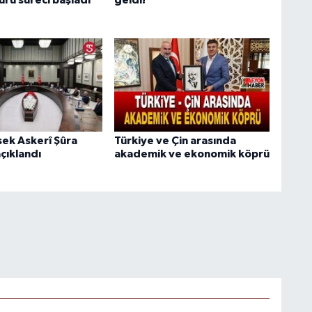
uru süreci başladı
geldi!
ek Askerî Şûra
Türkiye ve Çin arasında
açıklandı
akademik ve ekonomik köprü