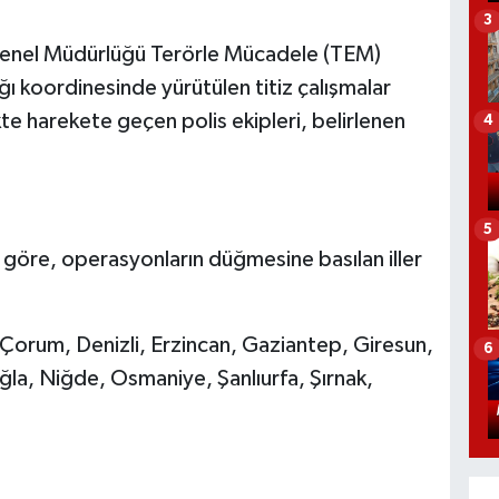
3
 Genel Müdürlüğü Terörle Mücadele (TEM)
ğı koordinesinde yürütülen titiz çalışmalar
likte harekete geçen polis ekipleri, belirlenen
4
5
re göre, operasyonların düğmesine basılan iller
 Çorum, Denizli, Erzincan, Gaziantep, Giresun,
6
ğla, Niğde, Osmaniye, Şanlıurfa, Şırnak,