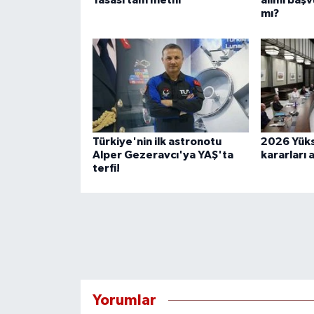
Yasası tam metni
alımı başv
mı?
Türkiye'nin ilk astronotu
2026 Yüks
Alper Gezeravcı'ya YAŞ'ta
kararları 
terfi!
Yorumlar