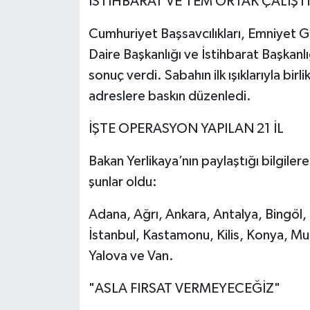
İSTİHBARAT VE TEM ORTAK ÇALIŞTI
Cumhuriyet Başsavcılıkları, Emniyet
Daire Başkanlığı ve İstihbarat Başkanlı
sonuç verdi. Sabahın ilk ışıklarıyla bir
adreslere baskın düzenledi.
İŞTE OPERASYON YAPILAN 21 İL
Bakan Yerlikaya’nın paylaştığı bilgile
şunlar oldu:
Adana, Ağrı, Ankara, Antalya, Bingöl,
İstanbul, Kastamonu, Kilis, Konya, Mu
Yalova ve Van.
"ASLA FIRSAT VERMEYECEĞİZ"