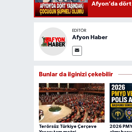
Afyon’da dört
EDITÖR
Afyon Haber
Bunlar da ilginizi çekebilir
Terörsüz Türkiye Çerçeve
2026 PMY