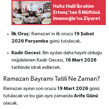
Hafız Halil İbrahim
Ertunç’tan İl Müftüsü
İmamoğlu’na Ziyaret
İlk Oruç:
Ramazan’ın ilk orucu
19 Şubat
2026 Perşembe
günü tutulacak.
Kadir Gecesi:
Bin aydan daha hayırlı olduğu
müjdelenen Kadir Gecesi,
16 Mart 2026
tarihinde idrak edilecek.
Ramazan Bayramı Tatili Ne Zaman?
Ramazan ayının son orucu
19 Mart 2026
günü
tutulacak ve bu gün aynı zamanda
Arife Günü
olacak.