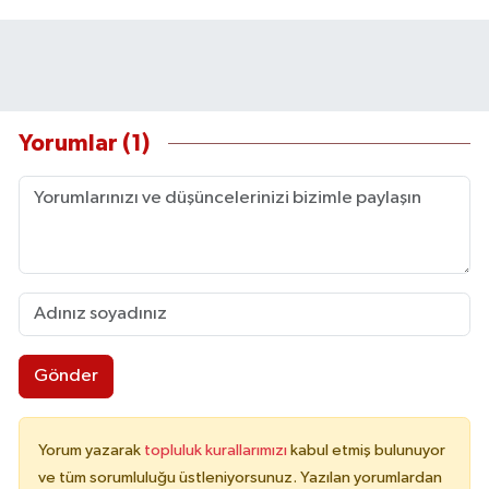
Yorumlar (1)
Gönder
Yorum yazarak
topluluk kurallarımızı
kabul etmiş bulunuyor
ve tüm sorumluluğu üstleniyorsunuz. Yazılan yorumlardan