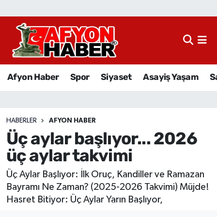
Afyon Haber
Siyaset
Afyon Haber
Spor
Siyaset
Asayiş Yaşam
S
Spor
Asayiş Yaşam
HABERLER
AFYON HABER
Üç aylar başlıyor... 2026
Sağlık
üç aylar takvimi
Eğitim
Üç Aylar Başlıyor: İlk Oruç, Kandiller ve Ramazan
Sivil Toplum
Bayramı Ne Zaman? (2025-2026 Takvimi) Müjde!
Hasret Bitiyor: Üç Aylar Yarın Başlıyor,
Ekonomi