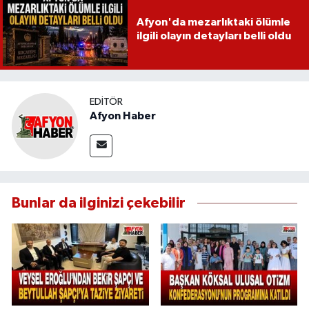
Afyon'da mezarlıktaki ölümle
ilgili olayın detayları belli oldu
EDITÖR
Afyon Haber
Bunlar da ilginizi çekebilir