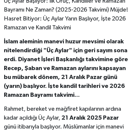
Üç Aylar Başlıyor: İlk Oruç, Kandiller ve Ramazan
Bayramı Ne Zaman? (2025-2026 Takvimi) Müjde!
Hasret Bitiyor: Üç Aylar Yarın Başlıyor, İşte 2026
Ramazan ve Kandil Takvimi
İslam aleminin manevi huzur mevsimi olarak
nitelendirdiği "Üç Aylar" için geri sayım sona
erdi. Diyanet İşleri Başkanlığı takvimine göre
Recep, Şaban ve Ramazan aylarını kapsayan
bu mübarek dönem, 21 Aralık Pazar günü
(yarın) başlıyor. İşte kandil tarihleri ve 2026
Ramazan Bayramı takvimi...
Rahmet, bereket ve mağfiret kapılarının ardına
kadar açıldığı Üç Aylar,
21 Aralık 2025 Pazar
günü itibarıyla başlıyor. Müslümanlar için manevi