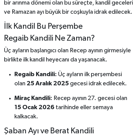
bir arınma dönemi olan bu süreçte, kandil geceleri
ve Ramazan ayı büyük bir coşkuyla idrak edilecek.
İlk Kandil Bu Perşembe
Regaib Kandili Ne Zaman?
Üç ayların başlangıcı olan Recep ayının girmesiyle
birlikte ilk kandil heyecanı da yaşanacak.
Regaib Kandili:
Üç ayların ilk perşembesi
olan
25 Aralık 2025
gecesi idrak edilecek.
Miraç Kandili:
Recep ayının 27. gecesi olan
15 Ocak 2026
tarihinde eller semaya
kalkacak.
Şaban Ayı ve Berat Kandili