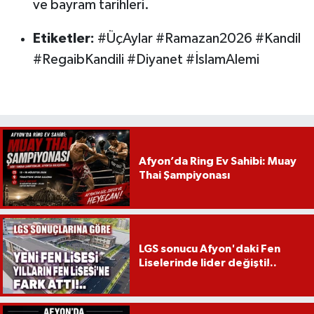
ve bayram tarihleri.
Etiketler:
#ÜçAylar #Ramazan2026 #Kandil
#RegaibKandili #Diyanet #İslamAlemi
Afyon’da Ring Ev Sahibi: Muay
Thai Şampiyonası
LGS sonucu Afyon'daki Fen
Liselerinde lider değişti!..