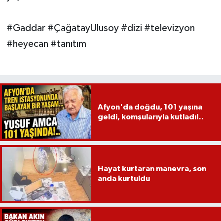
#Gaddar #ÇağatayUlusoy #dizi #televizyon
#heyecan #tanıtım
Afyon'da doğdu, 101 yaşına
geldi, komşularıyla kutladı!..
Hayat kurtaran manevra, son
anda kurtuldu