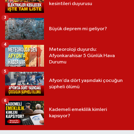
kesintileri duyurusu
3
Büyük deprem mi geliyor?
4
Meteoroloji duyurdu:
Afyonkarahisar 5 Günlük Hava
Durumu
5
Afyon’da dört yaşındaki çocuğun
şüpheli ölümü
6
Kademeli emeklilik kimleri
kapsıyor?