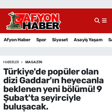
Afyon Haber
Siyaset
Afyon Haber
Spor
Siyaset
Asayiş Yaşam
S
Spor
Asayiş Yaşam
HABERLER
MAGAZIN
Türkiye'de popüler olan
Sağlık
dizi Gaddar'ın heyecanla
Eğitim
beklenen yeni bölümü! 9
Şubat'ta seyirciyle
Sivil Toplum
buluşacak.
Ekonomi