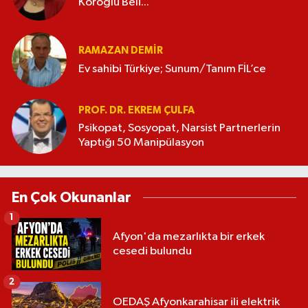
Köroğlu Beli...
RAMAZAN DEMİR
Ev sahibi Türkiye; Sunum/Tanım FİL’ce
PROF. DR. EKREM ÇULFA
Psikopat, Sosyopat, Narsist Partnerlerin
Yaptığı 50 Manipülasyon
En Çok Okunanlar
1
Afyon'da mezarlıkta bir erkek
cesedi bulundu
2
OEDAŞ Afyonkarahisar ili elektrik