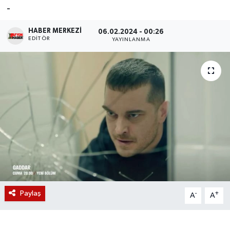
-
Magazin
HABER MERKEZI
06.02.2024 - 00:26
EDITÖR
YAYINLANMA
Etkinlikler
Paylaş
-
+
A
A