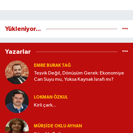
Yükleniyor...
Yazarlar
EMRE BURAK TAĞ
Teşvik Değil, Dönüşüm Gerek: Ekonomiye
Can Suyu mu, Yoksa Kaynak İsrafı mı?
LOKMAN ÖZKUL
Kirli çark...
MÜRŞIDE OKLU AYHAN