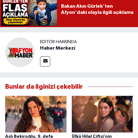
Bakan Akın Gürlek'ten
Afyon'daki olayla ilgili açıklama
EDITÖR HAKKINDA
Haber Merkezi
Bunlar da ilginizi çekebilir
Aslı Bekiroğlu, 9. defa
Ülkü Hilal Çiftçi’nin