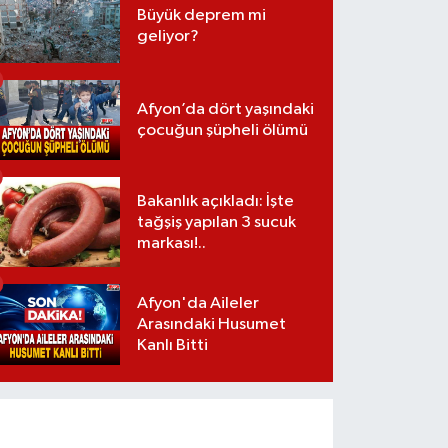
Büyük deprem mi
geliyor?
Afyon’da dört yaşındaki
çocuğun şüpheli ölümü
Bakanlık açıkladı: İşte
tağşiş yapılan 3 sucuk
markası!..
Afyon'da Aileler
Arasındaki Husumet
Kanlı Bitti