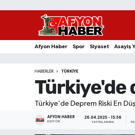
Afyon Haber
Siyaset
Afyon Haber
Spor
Siyaset
Asayiş 
Spor
Asayiş Yaşam
HABERLER
TÜRKIYE
Türkiye'de 
Sağlık
Eğitim
Türkiye'de Deprem Riski En Düşü
Sivil Toplum
AFYON HABER
26.04.2025 - 15:56
EDITÖR
YAYINLANMA
PA
Ekonomi