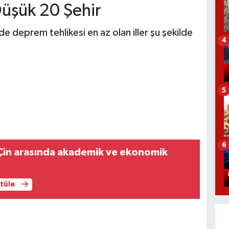
Düşük 20 Şehir
 deprem tehlikesi en az olan iller şu şekilde
4
5
6
 Çin arasında akademik ve ekonomik
ntüle