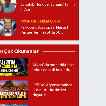
Ev sahibi Türkiye; Sunum/Tanım
FİL’ce
PROF. DR. EKREM ÇULFA
Psikopat, Sosyopat, Narsist
Partnerlerin Yaptığı 50
Manipülasyon
En Çok Okunanlar
Afyon'da mezarlıkta bir
erkek cesedi bulundu
OEDAŞ Afyonkarahisar
ili elektrik kesintileri
duyurusu