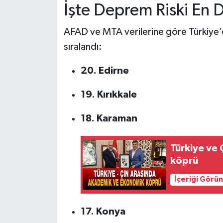
İşte Deprem Riski En 
AFAD ve MTA verilerine göre Türkiye’de
sıralandı:
20. Edirne
19. Kırıkkale
18. Karaman
Türkiye ve
köprü
İçeriği Görü
17. Konya