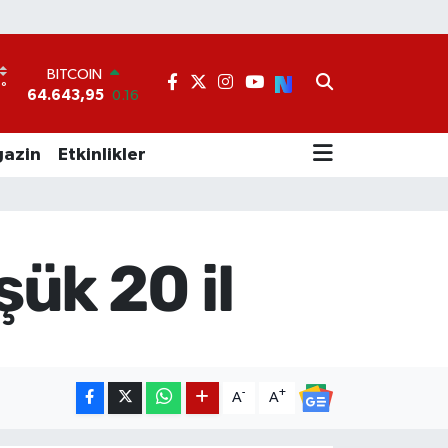
BITCOIN
64.643,95
0.16
°
DOLAR
1
47,6006
0.06
EURO
55,0250
0.02
azin
Etkinlikler
STERLİN
64,2398
0.2
GRAM ALTIN
6500.87
0.12
BİST100
şük 20 il
13.799
70
-
+
A
A