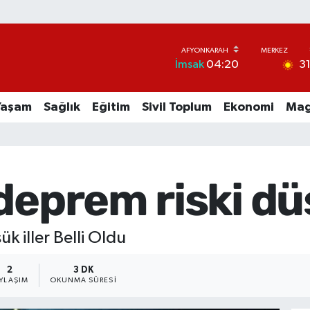
3
İmsak
04:20
Yaşam
Sağlık
Eğitim
Sivil Toplum
Ekonomi
Mag
deprem riski dü
k iller Belli Oldu
2
3 DK
YLAŞIM
OKUNMA SÜRESI