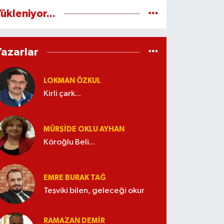
ükleniyor...
Yazarlar
LOKMAN ÖZKUL
Kirli çark...
MÜRŞIDE OKLU AYHAN
Köroğlu Beli...
EMRE BURAK TAĞ
Teşviki bilen, geleceği okur
RAMAZAN DEMİR