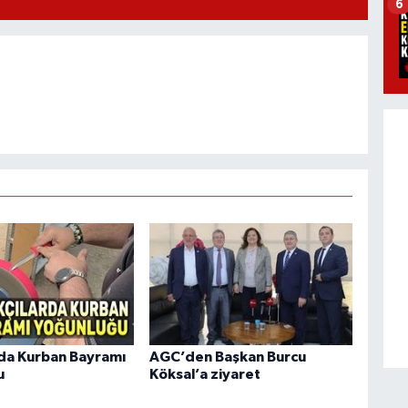
6
rda Kurban Bayramı
AGC’den Başkan Burcu
u
Köksal’a ziyaret