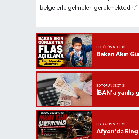
belgelerle gelmeleri gerekmektedir.”
EDITÖRÜN SEÇTIĞI
Bakan Akın Gür
EDITÖRÜN SEÇTIĞI
İBAN'a yanlış g
EDITÖRÜN SEÇTIĞI
Afyon’da Ring 