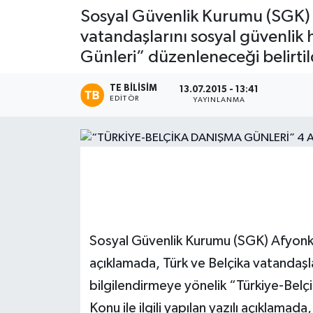
Sosyal Güvenlik Kurumu (SGK) 
Magazin
vatandaşlarını sosyal güvenlik
Günleri” düzenleneceği belirtild
Etkinlikler
TE BILISIM
13.07.2015 - 13:41
EDITÖR
YAYINLANMA
Sosyal Güvenlik Kurumu (SGK) Afyonka
açıklamada, Türk ve Belçika vatandaşla
bilgilendirmeye yönelik “Türkiye-Belç
Konu ile ilgili yapılan yazılı açıklamad