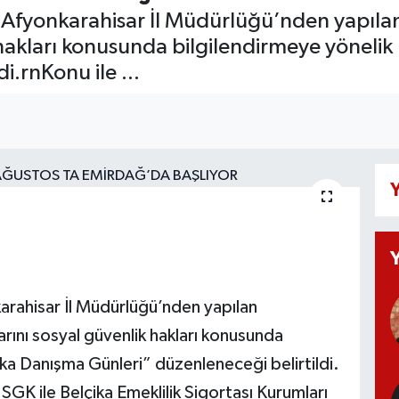
Afyonkarahisar İl Müdürlüğü’nden yapılan
 hakları konusunda bilgilendirmeye yönelik
i.rnKonu ile ...
Y
rahisar İl Müdürlüğü’nden yapılan
rını sosyal güvenlik hakları konusunda
ika Danışma Günleri” düzenleneceği belirtildi.
a, SGK ile Belçika Emeklilik Sigortası Kurumları