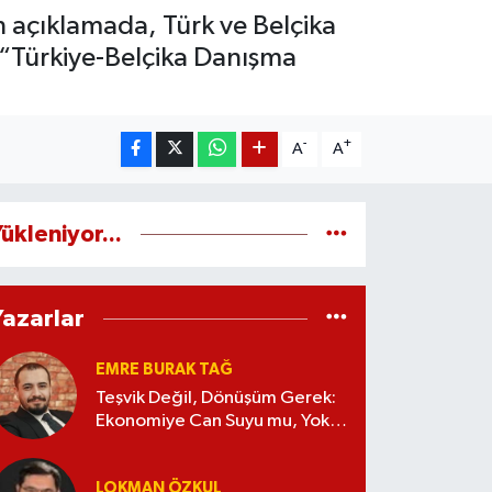
 açıklamada, Türk ve Belçika
 “Türkiye-Belçika Danışma
-
+
A
A
ükleniyor...
Yazarlar
EMRE BURAK TAĞ
Teşvik Değil, Dönüşüm Gerek:
Ekonomiye Can Suyu mu, Yoksa
Kaynak İsrafı mı?
LOKMAN ÖZKUL