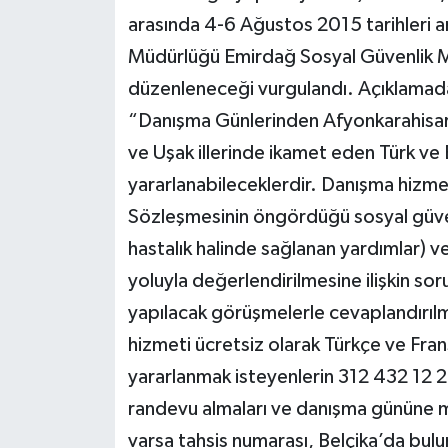
arasında 4-6 Ağustos 2015 tarihleri a
Müdürlüğü Emirdağ Sosyal Güvenlik M
düzenleneceği vurgulandı. Açıklamada 
“Danışma Günlerinden Afyonkarahisar,
ve Uşak illerinde ikamet eden Türk ve Be
yararlanabileceklerdir. Danışma hizme
Sözleşmesinin öngördüğü sosyal güvenli
hastalık halinde sağlanan yardımlar) v
yoluyla değerlendirilmesine ilişkin soru
yapılacak görüşmelerle cevaplandırılm
hizmeti ücretsiz olarak Türkçe ve Fra
yararlanmak isteyenlerin 312 432 12 
randevu almaları ve danışma gününe mut
varsa tahsis numarası, Belçika’da bul