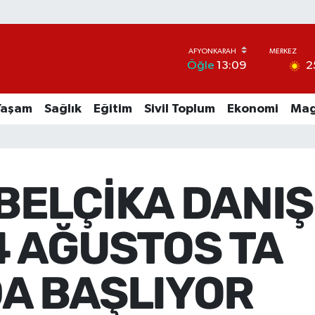
2
Öğle
13:09
Yaşam
Sağlık
Eğitim
Sivil Toplum
Ekonomi
Mag
BELÇİKA DANI
4 AĞUSTOS TA
A BAŞLIYOR