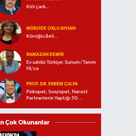
Kirli çark...
MÜRŞIDE OKLU AYHAN
Köroğlu Beli...
RAMAZAN DEMİR
Ev sahibi Türkiye; Sunum/Tanım
FİL’ce
PROF. DR. EKREM ÇULFA
Psikopat, Sosyopat, Narsist
Partnerlerin Yaptığı 50
Manipülasyon
En Çok Okunanlar