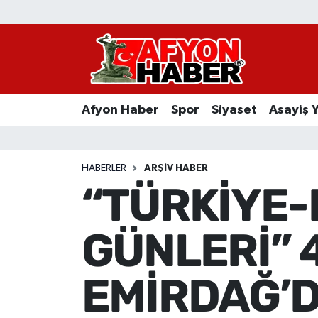
Afyon Haber
Siyaset
Afyon Haber
Spor
Siyaset
Asayiş 
Spor
Asayiş Yaşam
HABERLER
ARŞIV HABER
“TÜRKİYE-
Sağlık
GÜNLERİ” 
Eğitim
Sivil Toplum
EMİRDAĞ’D
Ekonomi