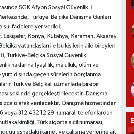
rasında SGK Afyon Sosyal Güvenlik İl
erkezinde, Türkiye-Belçika Danışma Günleri
şu ifadelere yer verildi:
 Eskişehir, Konya, Kütahya, Karaman, Aksaray
lçika vatandaşları ile bu kişilerin aile bireyleri
ti, Türkiye-Belçika Sosyal Güvenlik
k haklarına (yaşlılık, malullük, ölüm ve
e yurt dışında geçen sürelerin borçlanma
ların Türk ve Belçikalı uzmanlarla birebir
ası şeklinde gerçekleştirilecektir. Danışma
nsızca olarak verilecektir. Danışma hizmetinden
26 veya 312 432 12 29 numaralı telefonlardan
laka kimliği, Türk sigorta sicil numarası,
1
unduğu esnadaki ikamet ve çalışma yerlerine ait