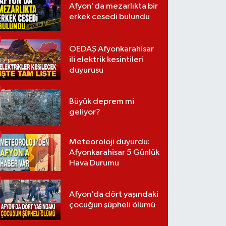
Afyon'da mezarlıkta bir
erkek cesedi bulundu
OEDAŞ Afyonkarahisar
ili elektrik kesintileri
duyurusu
Büyük deprem mi
geliyor?
Meteoroloji duyurdu:
Afyonkarahisar 5 Günlük
Hava Durumu
Afyon’da dört yaşındaki
çocuğun şüpheli ölümü