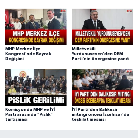
MHP Merkez İlçe
Milletvekili
Kongresi'nde Bayrak
Yurdunuseven’den DEM
Değişimi
Parti’nin önergesine yanıt
Komisyonda MHP ve İYİ
İYİ Parti’den Balıkesir
Parti arasında "Pislik"
mitingi öncesi İscehisar’da
tartışması
teşkilat mesaisi