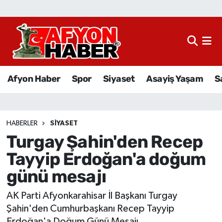
Afyon Haber
Siyaset
Afyon Haber
Spor
Siyaset
Asayiş Yaşam
S
Spor
Asayiş Yaşam
HABERLER
SIYASET
Turgay Şahin'den Recep
Sağlık
Tayyip Erdoğan'a doğum
Eğitim
günü mesajı
Sivil Toplum
AK Parti Afyonkarahisar İl Başkanı Turgay
Şahin'den Cumhurbaşkanı Recep Tayyip
Ekonomi
Erdoğan'a Doğum Günü Mesajı