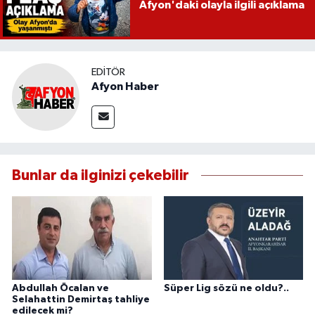
Afyon'daki olayla ilgili açıklama
EDITÖR
Afyon Haber
Bunlar da ilginizi çekebilir
Abdullah Öcalan ve
Süper Lig sözü ne oldu?..
Selahattin Demirtaş tahliye
edilecek mi?