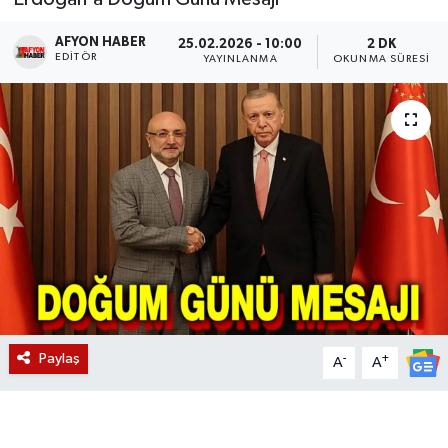
Magazin
AFYON HABER
25.02.2026 - 10:00
2 DK
EDITÖR
YAYINLANMA
OKUNMA SÜRESI
Etkinlikler
Paylaş
-
+
A
A