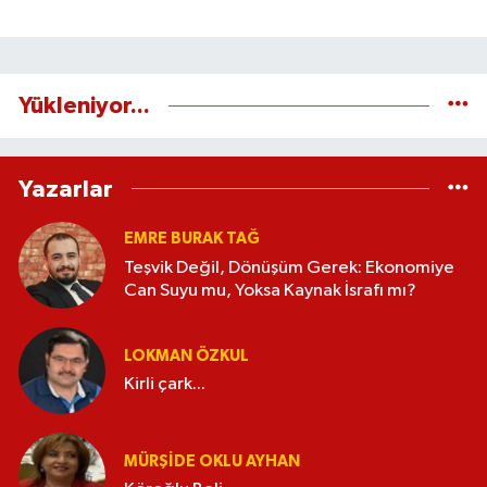
Yükleniyor...
Yazarlar
EMRE BURAK TAĞ
Teşvik Değil, Dönüşüm Gerek: Ekonomiye
Can Suyu mu, Yoksa Kaynak İsrafı mı?
LOKMAN ÖZKUL
Kirli çark...
MÜRŞIDE OKLU AYHAN