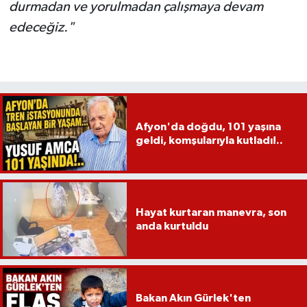
durmadan ve yorulmadan çalışmaya devam
edeceğiz."
Afyon'da doğdu, 101 yaşına
geldi, komşularıyla kutladı!..
Hayat kurtaran manevra, son
anda kurtuldu
Bakan Akın Gürlek'ten