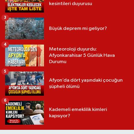
kesintileri duyurusu
3
Büyük deprem mi geliyor?
4
Meteoroloji duyurdu:
Afyonkarahisar 5 Günlük Hava
Durumu
5
Afyon’da dört yaşındaki çocuğun
şüpheli ölümü
6
Kademeli emeklilik kimleri
kapsıyor?