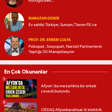
Köroğlu Beli...
RAMAZAN DEMİR
Ev sahibi Türkiye; Sunum/Tanım FİL’ce
PROF. DR. EKREM ÇULFA
Psikopat, Sosyopat, Narsist Partnerlerin
Yaptığı 50 Manipülasyon
En Çok Okunanlar
1
Afyon'da mezarlıkta bir erkek
cesedi bulundu
2
OEDAŞ Afyonkarahisar ili elektrik