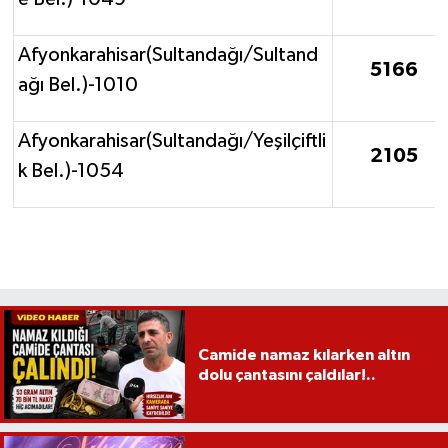
Afyonkarahisar(Sultandağı/Sultand
5166
ağı Bel.)-1010
Afyonkarahisar(Sultandağı/Yeşilçiftli
2105
k Bel.)-1054
Camide namaz kılarken altın
dolu çantasını çaldılar!..