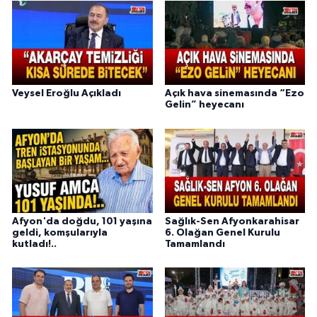
Veysel Eroğlu Açıkladı
Açık hava sinemasında “Ezo
Gelin” heyecanı
Afyon'da doğdu, 101 yaşına
Sağlık-Sen Afyonkarahisar
geldi, komşularıyla
6. Olağan Genel Kurulu
kutladı!..
Tamamlandı