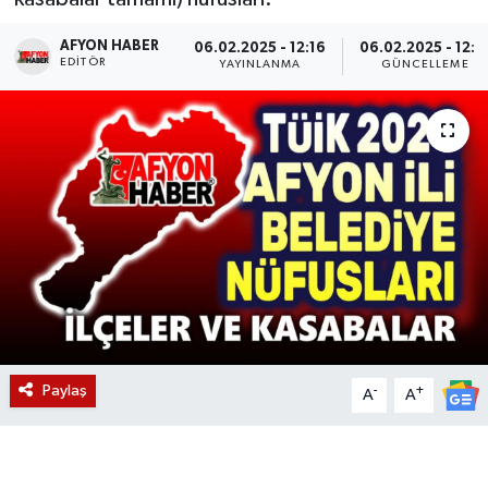
Magazin
AFYON HABER
06.02.2025 - 12:16
06.02.2025 - 12:2
EDITÖR
YAYINLANMA
GÜNCELLEME
Etkinlikler
Paylaş
-
+
A
A