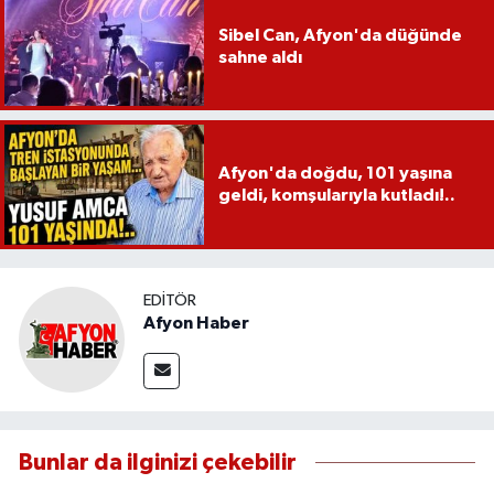
Sibel Can, Afyon'da düğünde
sahne aldı
Afyon'da doğdu, 101 yaşına
geldi, komşularıyla kutladı!..
EDITÖR
Afyon Haber
Bunlar da ilginizi çekebilir