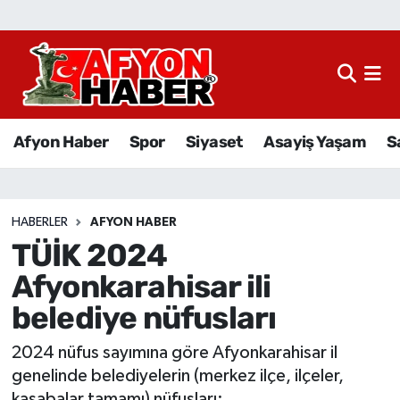
Afyon Haber
Siyaset
Afyon Haber
Spor
Siyaset
Asayiş Yaşam
S
Spor
Asayiş Yaşam
HABERLER
AFYON HABER
TÜİK 2024
Sağlık
Afyonkarahisar ili
Eğitim
belediye nüfusları
Sivil Toplum
2024 nüfus sayımına göre Afyonkarahisar il
genelinde belediyelerin (merkez ilçe, ilçeler,
Ekonomi
kasabalar tamamı) nüfusları: