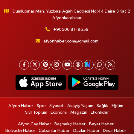
Dumlupınar Mah. Yüzbaşı Agah Caddesi No:44 Daire:3 Kat:2
Afyonkarahisar
+90506 811 8659
afyonhaber.com@gmail.com
Afyon Haber
Spor
Siyaset
Asayiş Yaşam
Sağlık
Eğitim
Sivil Toplum
Ekonomi
Magazin
Etkinlikler
Afyon Çay Haber
Başmakçı Haber
Bayat Haber
Bolvadin Haber
Çobanlar Haber
Dazkırı Haber
Dinar Haber