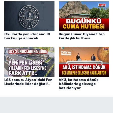
Okullarda yeni dönem: 30
Bugün Cuma: Diyanet'ten
bin kişi işe alınacak
kardeşlik hutbesi
LGS sonucu Afyon'daki Fen
AKÜ, istihdama dönük
Liselerinde lider değişti!..
bölümlerle geleceğe
hazırlanıyor