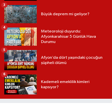
3
Büyük deprem mi geliyor?
4
Meteoroloji duyurdu:
Afyonkarahisar 5 Günlük Hava
Durumu
5
Afyon’da dört yaşındaki çocuğun
şüpheli ölümü
6
Kademeli emeklilik kimleri
kapsıyor?