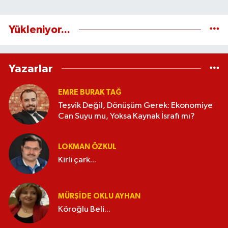
Yükleniyor...
Yazarlar
EMRE BURAK TAĞ
Teşvik Değil, Dönüşüm Gerek: Ekonomiye
Can Suyu mu, Yoksa Kaynak İsrafı mı?
LOKMAN ÖZKUL
Kirli çark...
MÜRŞIDE OKLU AYHAN
Köroğlu Beli...