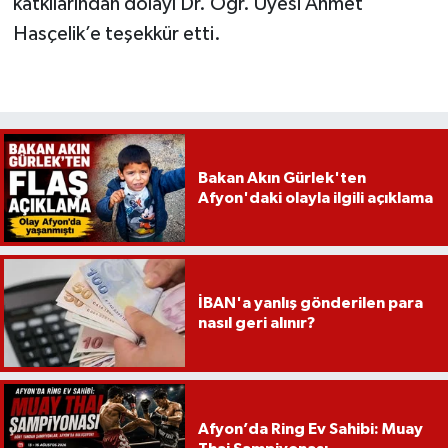
katkılarından dolayı Dr. Öğr. Üyesi Ahmet
Hasçelik’e teşekkür etti.
Bakan Akın Gürlek'ten
Afyon'daki olayla ilgili açıklama
İBAN'a yanlış gönderilen para
nasıl geri alınır?
Afyon’da Ring Ev Sahibi: Muay