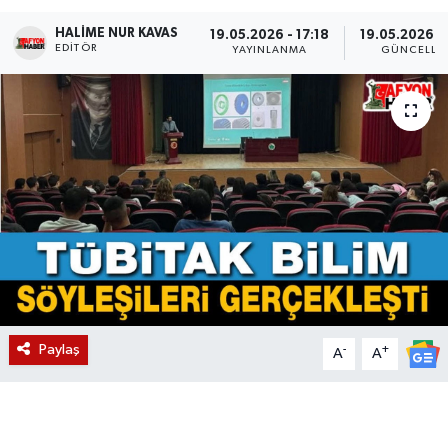
HALIME NUR KAVAS
Magazin
19.05.2026 - 17:18
19.05.2026 -
EDITÖR
YAYINLANMA
GÜNCELLE
Etkinlikler
Paylaş
-
+
A
A