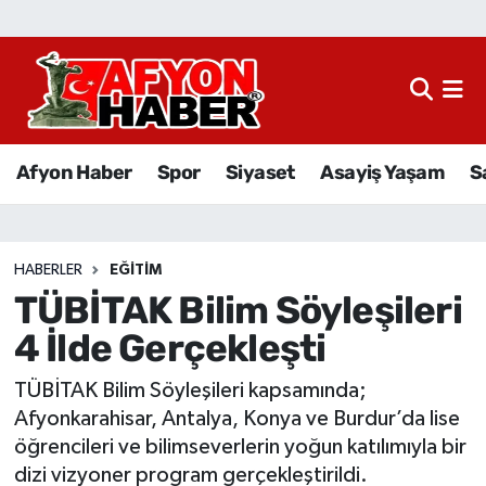
Afyon Haber
Siyaset
Afyon Haber
Spor
Siyaset
Asayiş Yaşam
S
Spor
Asayiş Yaşam
HABERLER
EĞITIM
TÜBİTAK Bilim Söyleşileri
Sağlık
4 İlde Gerçekleşti
Eğitim
TÜBİTAK Bilim Söyleşileri kapsamında;
Sivil Toplum
Afyonkarahisar, Antalya, Konya ve Burdur’da lise
öğrencileri ve bilimseverlerin yoğun katılımıyla bir
Ekonomi
dizi vizyoner program gerçekleştirildi.